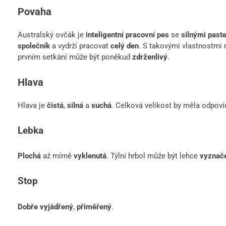
Povaha
Australský ovčák je
inteligentní pracovní pes
se
silnými past
společník
a vydrží pracovat
celý den
. S takovými vlastnostmi
prvním setkání může být poněkud
zdrženlivý
.
Hlava
Hlava je
čistá
,
silná
a
suchá
. Celková velikost by měla odpovíd
Lebka
Plochá
až mírně
vyklenutá
. Týlní hrbol může být lehce
vyznač
Stop
Dobře vyjádřený
,
přiměřený
.