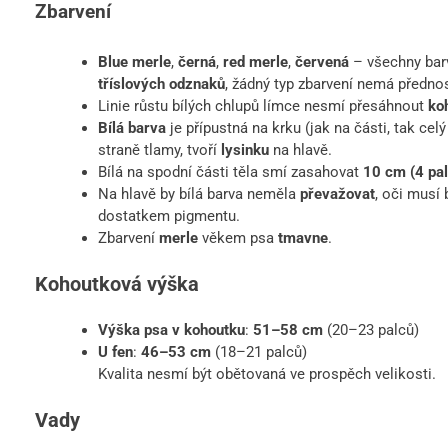
Zbarvení
Blue merle
,
černá
,
red merle
,
červená
– všechny barv
tříslových odznaků
, žádný typ zbarvení nemá přednos
Linie růstu bílých chlupů límce nesmí přesáhnout
ko
Bílá barva
je přípustná na krku (jak na části, tak cel
straně tlamy, tvoří
lysinku
na hlavě.
Bílá na spodní části těla smí zasahovat
10 cm (4 pal
Na hlavě by bílá barva neměla
převažovat
, oči musí
dostatkem pigmentu.
Zbarvení
merle
věkem psa
tmavne
.
Kohoutková výška
Výška psa v kohoutku
:
51–58 cm
(20–23 palců)
U fen
:
46–53 cm
(18–21 palců)
Kvalita nesmí být obětovaná ve prospěch velikosti.
Vady