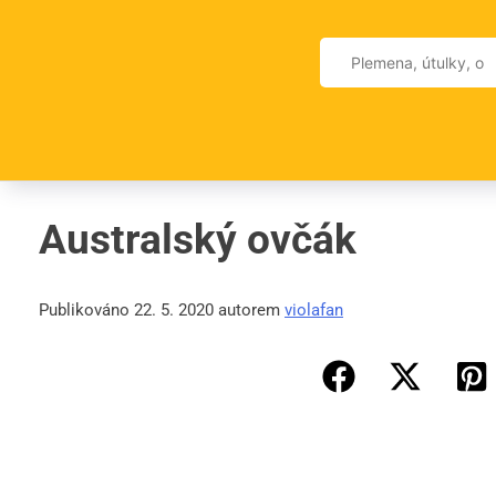
Skip
to
Vyhledávání
content
Australský ovčák
Publikováno 22. 5. 2020 autorem
violafan