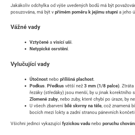
Jakákoliv odchylka od výše uvedených bodů má být považová
posuzována, má být v
přímém poměru k jejímu stupni
a jeho ú
Vážné vady
Vztyčené
a
visící uši
.
Netypické osrstění
.
Vylučující vady
Útočnost
nebo
přílišná plachost
.
Podkus
.
Předkus
větší než
3 mm (1/8 palce)
. Ztrát
řezáky (středáky) jsou menší, by u jinak korektního
Zlomené zuby
, nebo zuby, které chybí po úraze, by n
U všech zbarvení
bílé skvrny na těle
, což znamená b
bocích mezi lokty a zadní stranou pánevních končeti
Všichni jedinci vykazující
fyzickou vadu
nebo
poruchu chován