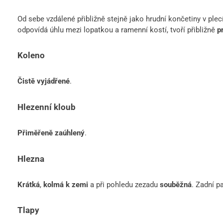
Od sebe vzdálené přibližně stejně jako hrudní končetiny v plec
odpovídá úhlu mezi lopatkou a ramenní kostí, tvoří přibližně
p
Koleno
Čistě vyjádřené
.
Hlezenní kloub
Přiměřeně zaúhlený
.
Hlezna
Krátká
,
kolmá k zemi
a při pohledu zezadu
souběžná
. Zadní p
Tlapy