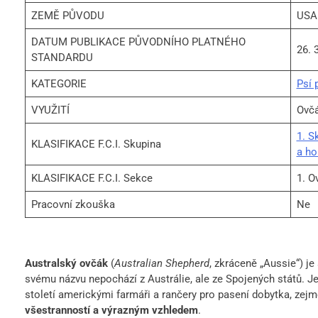
ZEMĚ PŮVODU
USA
DATUM PUBLIKACE PŮVODNÍHO PLATNÉHO
26. 
STANDARDU
KATEGORIE
Psí 
VYUŽITÍ
Ovčá
1. S
KLASIFIKACE F.C.I. Skupina
a h
KLASIFIKACE F.C.I. Sekce
1. O
Pracovní zkouška
Ne
Australský ovčák
(
Australian Shepherd
, zkráceně „Aussie“) j
svému názvu nepochází z Austrálie, ale ze Spojených států. J
století americkými farmáři a rančery pro pasení dobytka, ze
všestranností a výrazným vzhledem
.