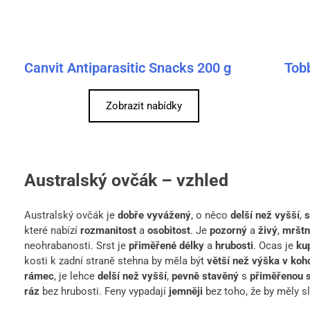
Canvit Antiparasitic Snacks 200 g
Tob
Zobrazit nabídky
Australský ovčák – vzhled
Australský ovčák je
dobře vyvážený
, o něco
delší než vyšší
,
s
které nabízí
rozmanitost
a
osobitost
. Je
pozorný
a
živý
,
mrštn
neohrabanosti. Srst je
přiměřené délky
a
hrubosti
. Ocas je
ku
kosti k zadní straně stehna by měla být
větší než výška v koh
rámec
, je lehce
delší než vyšší
,
pevně stavěný
s
přiměřenou s
ráz
bez hrubosti. Feny vypadají
jemněji
bez toho, že by měly sl