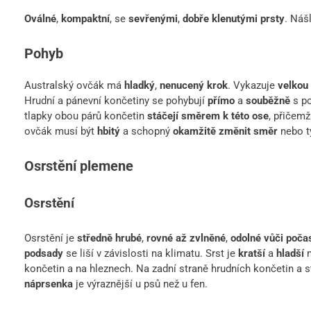
Oválné
,
kompaktní
, se
sevřenými
,
dobře klenutými prsty
. Náš
Pohyb
Australský ovčák má
hladký
,
nenucený krok
. Vykazuje
velkou 
Hrudní a pánevní končetiny se pohybují
přímo
a
souběžně
s po
tlapky obou párů končetin
stáčejí směrem k této ose
, přičem
ovčák musí být
hbitý
a schopný
okamžitě změnit směr
nebo t
Osrstění plemene
Osrstění
Osrstění je
středně hrubé
,
rovné až zvlněné
,
odolné vůči poča
podsady
se liší v závislosti na klimatu. Srst je
kratší
a
hladší
n
končetin a na hleznech. Na zadní straně hrudních končetin a 
náprsenka
je výraznější u psů než u fen.