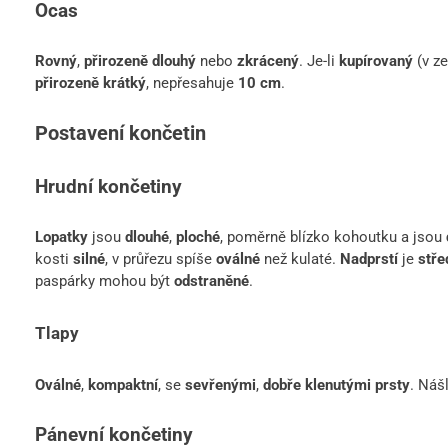
Ocas
Rovný
,
přirozeně dlouhý
nebo
zkrácený
. Je-li
kupírovaný
(v ze
přirozeně krátký
, nepřesahuje
10 cm
.
Postavení končetin
Hrudní končetiny
Lopatky
jsou
dlouhé
,
ploché
, poměrně blízko kohoutku a jsou
kosti
silné
, v průřezu spíše
oválné
než kulaté.
Nadprstí
je
stře
paspárky mohou být
odstraněné
.
Tlapy
Oválné
,
kompaktní
, se
sevřenými
,
dobře klenutými prsty
. Náš
Pánevní končetiny