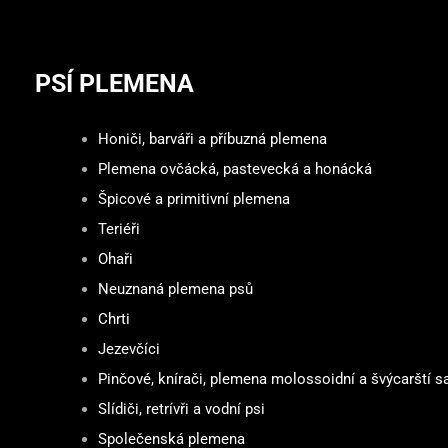
PSÍ PLEMENA
Honiči, barváři a příbuzná plemena
Plemena ovčácká, pastevecká a honácká
Špicové a primitivní plemena
Teriéři
Ohaři
Neuznaná plemena psů
Chrti
Jezevčíci
Pinčové, knírači, plemena molossoidní a švýcarští sa
Slídiči, retrívři a vodní psi
Společenská plemena