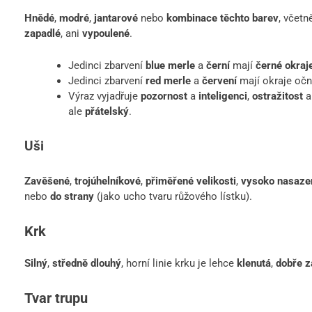
Hnědé
,
modré
,
jantarové
nebo
kombinace těchto barev
, včet
zapadlé
, ani
vypoulené
.
Jedinci zbarvení
blue merle
a
černí
mají
černé okraj
Jedinci zbarvení
red merle
a
červení
mají okraje očn
Výraz vyjadřuje
pozornost
a
inteligenci
,
ostražitost
ale
přátelský
.
Uši
Zavěšené
,
trojúhelníkové
,
přiměřené velikosti
,
vysoko nasaze
nebo
do strany
(jako ucho tvaru růžového lístku).
Krk
Silný
,
středně dlouhý
, horní linie krku je lehce
klenutá
,
dobře 
Tvar trupu