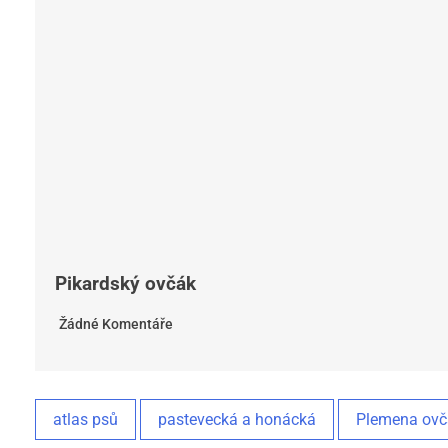
Pikardský ovčák
Žádné Komentáře
atlas psů
pastevecká a honácká
Plemena ovč