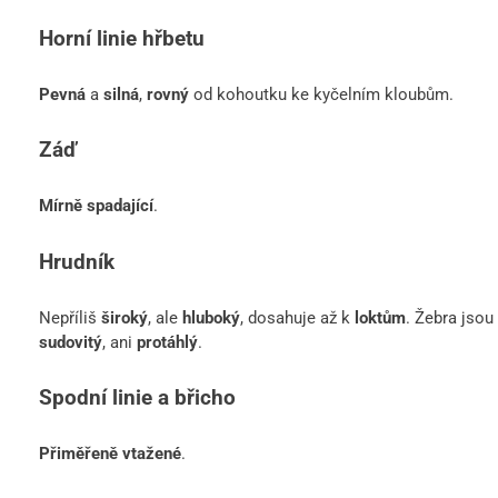
Horní linie hřbetu
Pevná
a
silná
,
rovný
od kohoutku ke kyčelním kloubům.
Záď
Mírně spadající
.
Hrudník
Nepříliš
široký
, ale
hluboký
, dosahuje až k
loktům
. Žebra jsou
sudovitý
, ani
protáhlý
.
Spodní linie a břicho
Přiměřeně vtažené
.