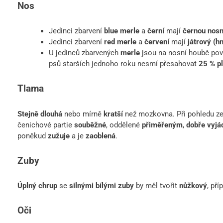
Nos
Jedinci zbarvení
blue merle
a
černí
mají
černou nosn
Jedinci zbarvení
red merle
a
červení
mají
játrový (h
U jedinců zbarvených
merle
jsou na nosní houbě po
psů starších jednoho roku nesmí přesahovat
25 % p
Tlama
Stejně dlouhá
nebo mírně
kratší
než mozkovna. Při pohledu ze
čenichové partie
souběžné
, oddělené
přiměřeným
,
dobře vyj
poněkud
zužuje
a je
zaoblená
.
Zuby
Úplný chrup
se
silnými bílými zuby
by měl tvořit
nůžkový
, př
Oči