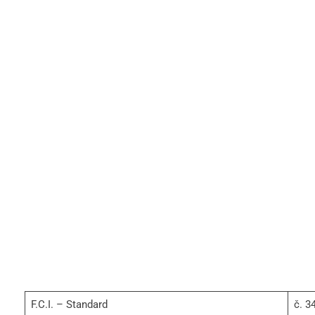
F.C.I. – Standard
č. 3