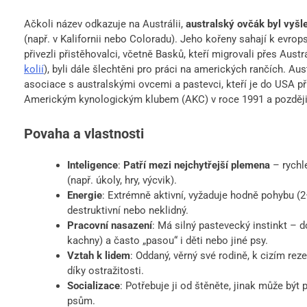
Ačkoli název odkazuje na Austrálii,
australský ovčák byl vyšl
(např. v Kalifornii nebo Coloradu). Jeho kořeny sahají k ev
přivezli přistěhovalci, včetně Basků, kteří migrovali přes Austrá
kolií
), byli dále šlechtěni pro práci na amerických rančích. Au
asociace s australskými ovcemi a pastevci, kteří je do USA př
Americkým kynologickým klubem (AKC) v roce 1991 a později i
Povaha a vlastnosti
Inteligence
:
Patří mezi nejchytřejší plemena
– rychle
(např. úkoly, hry, výcvik).
Energie
: Extrémně aktivní, vyžaduje hodně pohybu (2
destruktivní nebo neklidný.
Pracovní nasazení
: Má silný pastevecký instinkt – d
kachny) a často „pasou“ i děti nebo jiné psy.
Vztah k lidem
: Oddaný, věrný své rodině, k cizím reze
díky ostražitosti.
Socializace
: Potřebuje ji od štěněte, jinak může být 
psům.