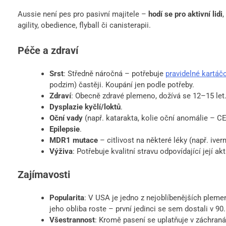
Aussie není pes pro pasivní majitele –
hodí se pro aktivní lidi
,
agility, obedience, flyball či canisterapii.
Péče a zdraví
Srst
: Středně náročná – potřebuje
pravidelné kartáč
podzim) častěji. Koupání jen podle potřeby.
Zdraví
: Obecně zdravé plemeno, dožívá se 12–15 let
Dysplazie kyčlí/loktů
.
Oční vady
(např. katarakta, kolie oční anomálie – CE
Epilepsie
.
MDR1 mutace
– citlivost na některé léky (např. ive
Výživa
: Potřebuje kvalitní stravu odpovídající její akt
Zajímavosti
Popularita
: V USA je jedno z nejoblíbenějších pleme
jeho obliba roste – první jedinci se sem dostali v 90.
Všestrannost
: Kromě pasení se uplatňuje v záchranář