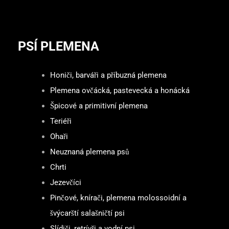
PSÍ PLEMENA
Honiči, barváři a příbuzná plemena
Plemena ovčácká, pastevecká a honácká
Špicové a primitivní plemena
Teriéři
Ohaři
Neuznaná plemena psů
Chrti
Jezevčíci
Pinčové, knírači, plemena molossoidní a
švýcarští salašničtí psi
Slídiči, retrívři a vodní psi