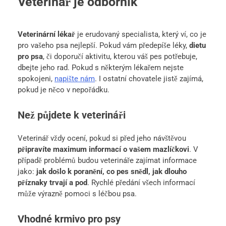
Veterinář je odborník
Veterinární lékař
je erudovaný specialista, který ví, co je
pro vašeho psa nejlepší. Pokud vám předepíše léky,
dietu
pro psa
, či doporučí aktivitu, kterou váš pes potřebuje,
dbejte jeho rad. Pokud s některým lékařem nejste
spokojeni,
napište nám
. I ostatní chovatele jistě zajímá,
pokud je něco v nepořádku.
Než půjdete k veterináři
Veterinář vždy ocení, pokud si před jeho návštěvou
připravíte maximum informací o vašem mazlíčkovi
. V
případě problémů budou veterináře zajímat informace
jako:
jak došlo k poranění, co pes snědl, jak dlouho
příznaky trvají a pod
. Rychlé předání všech informací
může výrazně pomoci s léčbou psa.
Vhodné krmivo pro psy