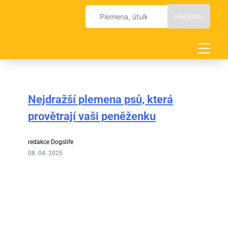
Skip
Vyhledávání
to
content
Nejdražší plemena psů, která
provětrají vaši peněženku
redakce Dogslife
08. 04. 2025