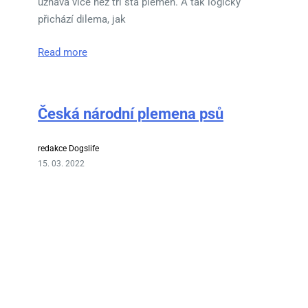
uznává více než tři sta plemen. A tak logicky
přichází dilema, jak
Read more
Česká národní plemena psů
redakce Dogslife
15. 03. 2022