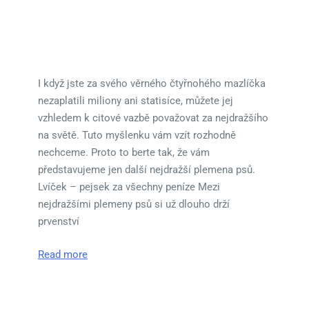
I když jste za svého věrného čtyřnohého mazlíčka
nezaplatili miliony ani statisíce, můžete jej
vzhledem k citové vazbě považovat za nejdražšího
na světě. Tuto myšlenku vám vzít rozhodně
nechceme. Proto to berte tak, že vám
představujeme jen další nejdražší plemena psů.
Lvíček – pejsek za všechny peníze Mezi
nejdražšími plemeny psů si už dlouho drží
prvenství
Read more