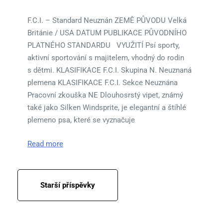
F.C.I. – Standard Neuznán ZEMĚ PŮVODU Velká
Británie / USA DATUM PUBLIKACE PŮVODNÍHO
PLATNÉHO STANDARDU VYUŽITÍ Psí sporty,
aktivní sportování s majitelem, vhodný do rodin
s dětmi. KLASIFIKACE F.C.I. Skupina N. Neuznaná
plemena KLASIFIKACE F.C.I. Sekce Neuznána
Pracovní zkouška NE Dlouhosrstý vipet, známý
také jako Silken Windsprite, je elegantní a štíhlé
plemeno psa, které se vyznačuje
Read more
Navigace
Starší příspěvky
pro
příspěvky