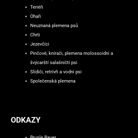
Teriéři
Ohaři
Neuznaná plemena psů
Chrti
Jezevčíci
Pinčové, knírači, plemena molossoidní a
švýcarští salašničtí psi
Slídiči, retrívři a vodní psi
Společenská plemena
ODKAZY
Brusle Bauer