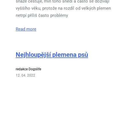
snáze cestuje, míň toho snědí a často se dožívají
vyššího věku, protože na rozdíl od velkých plemen
netrpí příliš často problémy
Read more
Nejhloupější plemena psů
redakce Dogslife
12. 04. 2022