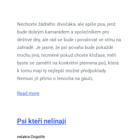
Nechcete žádného divočáka, ale spíše psa, jenž
bude dobrým kamarádem a společníkem pro
deštivé dny, ale rád se bude i povalovat ve stínu na
zahradě. Je jasné, že psí povaha bude pokaždé
trochu jiná, nicméně pokud chcete kliďase, měli
byste se zaměřit na konkrétní plemena psů, která
k tomu mají ty nejlepší možné předpoklady.
Nemusí jít přímo o lenocha na gauči,
Read more
Psi kteří nelínají
redakce Dogslife