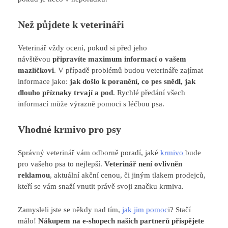
Než půjdete k veterináři
Veterinář vždy ocení, pokud si před jeho
návštěvou
připravíte maximum informací o vašem
mazlíčkovi
. V případě problémů budou veterináře zajímat
informace jako:
jak došlo k poranění, co pes snědl, jak
dlouho příznaky trvají a pod
. Rychlé předání všech
informací může výrazně pomoci s léčbou psa.
Vhodné krmivo pro psy
Správný veterinář vám odborně poradí, jaké
krmivo
bude
pro vašeho psa to nejlepší.
Veterinář není ovlivněn
reklamou
, aktuální akční cenou, či jiným tlakem prodejců,
kteří se vám snaží vnutit právě svoji značku krmiva.
Zamysleli jste se někdy nad tím,
jak jim pomoc
i? Stačí
málo!
Nákupem na e-shopech našich partnerů
přispějete