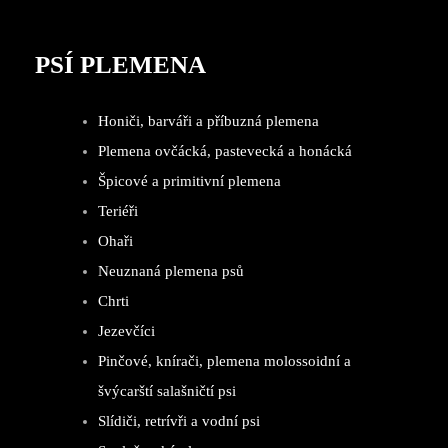
PSÍ PLEMENA
Honiči, barváři a příbuzná plemena
Plemena ovčácká, pastevecká a honácká
Špicové a primitivní plemena
Teriéři
Ohaři
Neuznaná plemena psů
Chrti
Jezevčíci
Pinčové, knírači, plemena molossoidní a
švýcarští salašničtí psi
Slídiči, retrívři a vodní psi