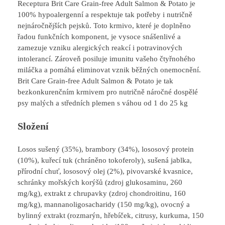
Receptura Brit Care Grain-free Adult Salmon & Potato je
100% hypoalergenní a respektuje tak potřeby i nutričně
nejnáročnějších pejsků. Toto krmivo, které je doplněno
řadou funkčních komponent, je vysoce snášenlivé a
zamezuje vzniku alergických reakcí i potravinových
intolerancí. Zároveň posiluje imunitu vašeho čtyřnohého
miláčka a pomáhá eliminovat vznik běžných onemocnění.
Brit Care Grain-free Adult Salmon & Potato je tak
bezkonkurenčním krmivem pro nutričně náročné dospělé
psy malých a středních plemen s váhou od 1 do 25 kg
Složení
Losos sušený (35%), brambory (34%), lososový protein
(10%), kuřecí tuk (chráněno tokoferoly), sušená jablka,
přírodní chuť, lososový olej (2%), pivovarské kvasnice,
schránky mořských korýšů (zdroj glukosaminu, 260
mg/kg), extrakt z chrupavky (zdroj chondroitinu, 160
mg/kg), mannanoligosacharidy (150 mg/kg), ovocný a
bylinný extrakt (rozmarýn, hřebíček, citrusy, kurkuma, 150