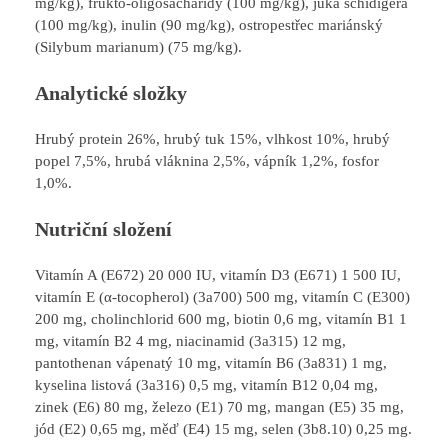
mg/kg), frukto-oligosacharidy (100 mg/kg), juka schidigera
(100 mg/kg), inulin (90 mg/kg), ostropestřec mariánský
(Silybum marianum) (75 mg/kg).
Analytické složky
Hrubý protein 26%, hrubý tuk 15%, vlhkost 10%, hrubý
popel 7,5%, hrubá vláknina 2,5%, vápník 1,2%, fosfor
1,0%.
Nutriční složení
Vitamín A (E672) 20 000 IU, vitamín D3 (E671) 1 500 IU,
vitamín E (α-tocopherol) (3a700) 500 mg, vitamín C (E300)
200 mg, cholinchlorid 600 mg, biotin 0,6 mg, vitamín B1 1
mg, vitamín B2 4 mg, niacinamid (3a315) 12 mg,
pantothenan vápenatý 10 mg, vitamín B6 (3a831) 1 mg,
kyselina listová (3a316) 0,5 mg, vitamín B12 0,04 mg,
zinek (E6) 80 mg, železo (E1) 70 mg, mangan (E5) 35 mg,
jód (E2) 0,65 mg, měď (E4) 15 mg, selen (3b8.10) 0,25 mg.