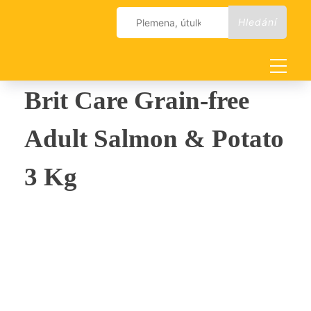
Skip
Vyhledávání
to
content
Brit Care Grain-free
Adult Salmon & Potato
3 Kg