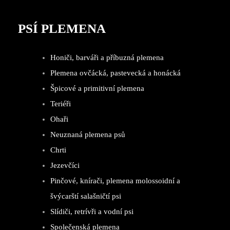
PSÍ PLEMENA
Honiči, barváři a příbuzná plemena
Plemena ovčácká, pastevecká a honácká
Špicové a primitivní plemena
Teriéři
Ohaři
Neuznaná plemena psů
Chrti
Jezevčíci
Pinčové, knírači, plemena molossoidní a
švýcarští salašničtí psi
Slídiči, retrívři a vodní psi
Společenská plemena