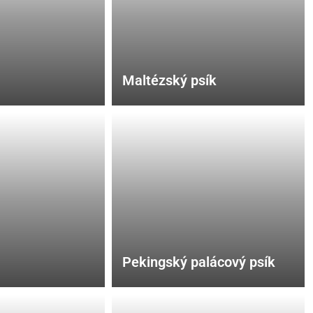
Maltézský psík
Pekingský palácový psík