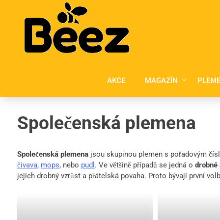
Skip
to
content
AKCE
MAGAZÍN
PLEME
Společenská plemena
Společenská plemena
jsou skupinou plemen s pořadovým čísle
čivava
,
mops
, nebo
pudl
. Ve většině případů se jedná o
drobné 
jejich drobný vzrůst a přátelská povaha. Proto bývají první volb