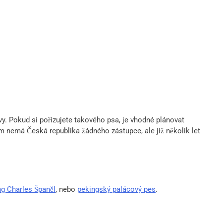
avy. Pokud si pořizujete takového psa, je vhodné plánovat
nemá Česká republika žádného zástupce, ale již několik let
ng Charles Španěl
, nebo
pekingský palácový pes
.