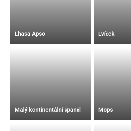
Lhasa Apso
Lvíček
Malý kontinentální španěl
Mops