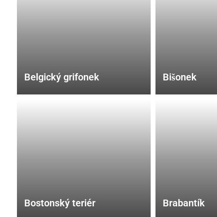
Belgický grifonek
Bišonek
Bostonský teriér
Brabantík