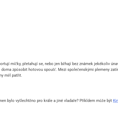
portují míčky, přetahují se, nebo jen běhají bez známek jekékoliv ún
 doma způsobit hotovou spoušť. Mezi společenskými plemeny zatím 
y měl patřit.
en bylo vyšlechtěno pro krále a jiné vladaře? Příkldem může být
Ki