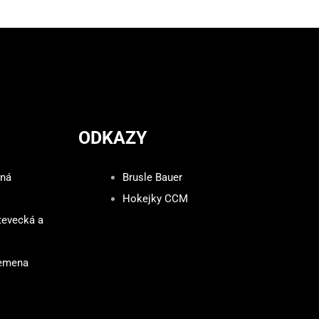
ODKAZY
zná
Brusle Bauer
Hokejky CCM
tevecká a
lemena