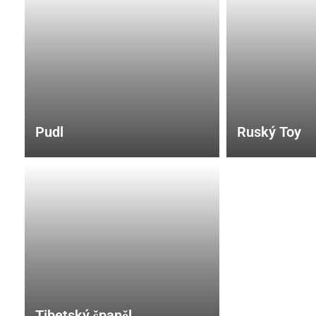
Pudl
Ruský Toy
Tibetský španěl