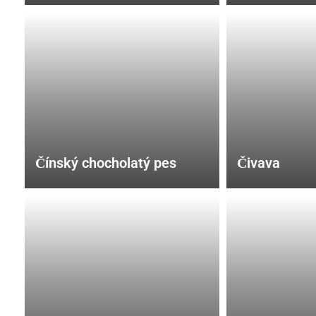
Čínský chocholatý pes
Čivava