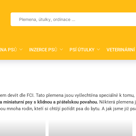
Vyhledávání
NA PSŮ
INZERCE PSŮ
PSÍ ÚTULKY
VETERINÁRNÍ
m devět dle FCI. Tato plemena jsou vyšlechtěna speciálně k tomu, a
a miniaturní psy s klidnou a přátelskou povahou.
Některá plemena js
ou mnoha rodin, kteří si chtějí pořídit psa do bytu. A jak jsme již p