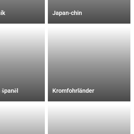
ík
Japan-chin
 španěl
Kromfohrländer