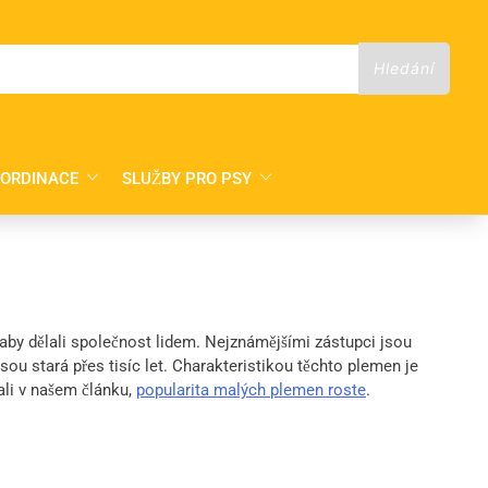
 ORDINACE
SLUŽBY PRO PSY
by dělali společnost lidem. Nejznámějšími zástupci jsou
ou stará přes tisíc let. Charakteristikou těchto plemen je
sali v našem článku,
popularita malých plemen roste
.