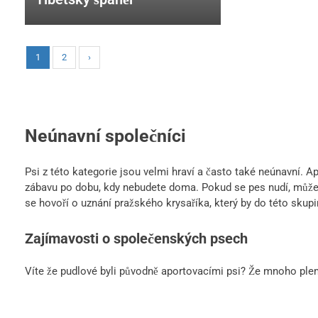
1
2
›
Neúnavní společníci
Psi z této kategorie jsou velmi hraví a často také neúnavní. A
zábavu po dobu, kdy nebudete doma. Pokud se pes nudí, může
se hovoří o uznání pražského krysaříka, který by do této skupin
Zajímavosti o společenských psech
Víte že pudlové byli původně aportovacími psi? Že mnoho plem