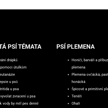
TÁ PSÍ TÉMATA
PSÍ PLEMENA
hání drápků
Honiči, barváři a příbu
 pomoci útulkům
plemena
 eutanázie
Plemena ovčácká, pas
epsie u psů
honácká
ritida u psa
Špicové a primitivní p
vyvolat zvracení u psa
Teriéři
ik vody by měl pes denně
Ohaři