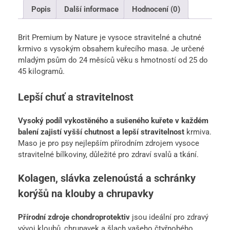
Popis
Další informace
Hodnocení (0)
Brit Premium by Nature je vysoce stravitelné a chutné
krmivo s vysokým obsahem kuřecího masa. Je určené
mladým psům do 24 měsíců věku s hmotností od 25 do
45 kilogramů.
Lepší chuť a stravitelnost
Vysoký podíl vykostěného a sušeného kuřete v každém
balení zajistí vyšší chutnost a lepší stravitelnost
krmiva.
Maso je pro psy nejlepším přírodním zdrojem vysoce
stravitelné bílkoviny, důležité pro zdraví svalů a tkání.
Kolagen, slávka zelenoústá a schránky
korýšů na klouby a chrupavky
Přírodní zdroje chondroprotektiv
jsou ideální pro zdravý
vývoj kloubů, chrupavek a šlach vašeho čtyřnohého