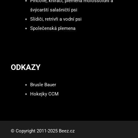
Pinčové, knírači, plemena molossoidní a
švýcarští salašničtí psi
Slídiči, retrívři a vodní psi
Společenská plemena
ODKAZY
Brusle Bauer
Hokejky CCM
© Copyright 2011-2025 Beez.cz