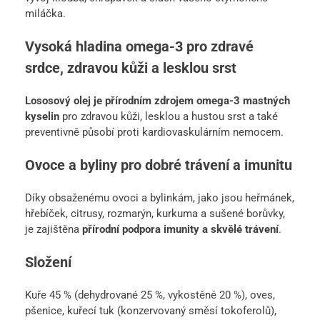
miláčka.
Vysoká hladina omega-3 pro zdravé
srdce, zdravou kůži a lesklou srst
Lososový olej je přírodním zdrojem omega-3 mastných
kyselin
pro zdravou kůži, lesklou a hustou srst a také
preventivně působí proti kardiovaskulárním nemocem.
Ovoce a byliny pro dobré trávení a imunitu
Díky obsaženému ovoci a bylinkám, jako jsou heřmánek,
hřebíček, citrusy, rozmarýn, kurkuma a sušené borůvky,
je zajištěna
přírodní podpora imunity a skvělé trávení
.
Složení
Kuře 45 % (dehydrované 25 %, vykostěné 20 %), oves,
pšenice, kuřecí tuk (konzervovaný směsí tokoferolů),