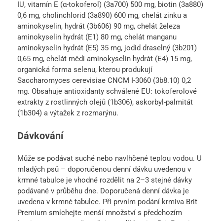
IU, vitamín E (α-tokoferol) (3a700) 500 mg, biotin (3a880)
0,6 mg, cholinchlorid (3a890) 600 mg, chelát zinku a
aminokyselin, hydrát (3b606) 90 mg, chelát železa
aminokyselin hydrát (E1) 80 mg, chelát manganu
aminokyselin hydrát (E5) 35 mg, jodid draselný (3b201)
0,65 mg, chelát mědi aminokyselin hydrát (E4) 15 mg,
organická forma selenu, kterou produkují
Saccharomyces cerevisiae CNCM I-3060 (3b8.10) 0,2
mg. Obsahuje antioxidanty schválené EU: tokoferolové
extrakty z rostlinných olejů (1b306), askorbyl-palmitát
(1b304) a výtažek z rozmarýnu.
Dávkování
Může se podávat suché nebo navlhčené teplou vodou. U
mladých psů – doporučenou denní dávku uvedenou v
krmné tabulce je vhodné rozdělit na 2–3 stejné dávky
podávané v průběhu dne. Doporučená denní dávka je
uvedena v krmné tabulce. Při prvním podání krmiva Brit
Premium smíchejte menší množství s předchozím