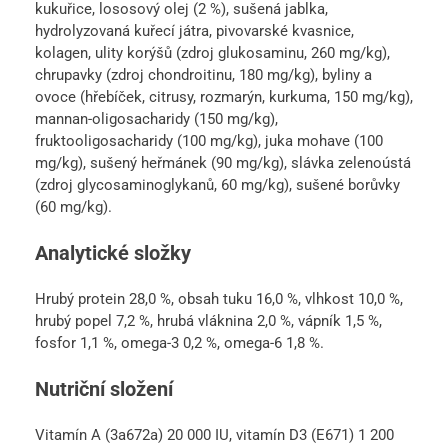
kukuřice, lososový olej (2 %), sušená jablka,
hydrolyzovaná kuřecí játra, pivovarské kvasnice,
kolagen, ulity korýšů (zdroj glukosaminu, 260 mg/kg),
chrupavky (zdroj chondroitinu, 180 mg/kg), byliny a
ovoce (hřebíček, citrusy, rozmarýn, kurkuma, 150 mg/kg),
mannan-oligosacharidy (150 mg/kg),
fruktooligosacharidy (100 mg/kg), juka mohave (100
mg/kg), sušený heřmánek (90 mg/kg), slávka zelenoústá
(zdroj glycosaminoglykanů, 60 mg/kg), sušené borůvky
(60 mg/kg).
Analytické složky
Hrubý protein 28,0 %, obsah tuku 16,0 %, vlhkost 10,0 %,
hrubý popel 7,2 %, hrubá vláknina 2,0 %, vápník 1,5 %,
fosfor 1,1 %, omega-3 0,2 %, omega-6 1,8 %.
Nutriční složení
Vitamín A (3a672a) 20 000 IU, vitamín D3 (E671) 1 200