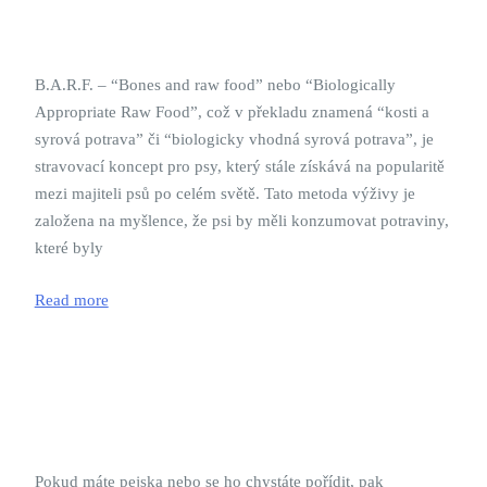
B.A.R.F. – “Bones and raw food” nebo “Biologically
Appropriate Raw Food”, což v překladu znamená “kosti a
syrová potrava” či “biologicky vhodná syrová potrava”, je
stravovací koncept pro psy, který stále získává na popularitě
mezi majiteli psů po celém světě. Tato metoda výživy je
založena na myšlence, že psi by měli konzumovat potraviny,
které byly
Read more
Pokud máte pejska nebo se ho chystáte pořídit, pak