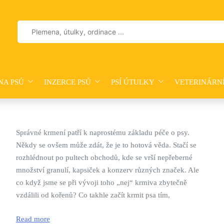
Vyhledávání
NA PSŮ
INZERCE PSŮ
PSÍ ÚTULKY
VETERINÁRN
Správné krmení patří k naprostému základu péče o psy.
Někdy se ovšem může zdát, že je to hotová věda. Stačí se
rozhlédnout po pultech obchodů, kde se vrší nepřeberné
množství granulí, kapsiček a konzerv různých značek. Ale
co když jsme se při vývoji toho „nej“ krmiva zbytečně
vzdálili od kořenů? Co takhle začít krmit psa tím,
Read more