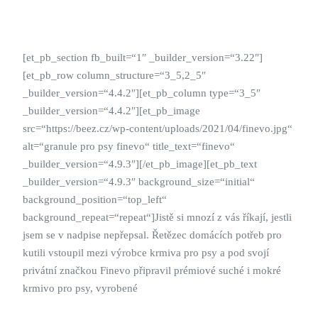
[et_pb_section fb_built=“1″ _builder_version=“3.22″]
[et_pb_row column_structure=“3_5,2_5″
_builder_version=“4.4.2″][et_pb_column type=“3_5″
_builder_version=“4.4.2″][et_pb_image
src=“https://beez.cz/wp-content/uploads/2021/04/finevo.jpg“
alt=“granule pro psy finevo“ title_text=“finevo“
_builder_version=“4.9.3″][/et_pb_image][et_pb_text
_builder_version=“4.9.3″ background_size=“initial“
background_position=“top_left“
background_repeat=“repeat“]Jistě si mnozí z vás říkají, jestli
jsem se v nadpise nepřepsal. Řetězec domácích potřeb pro
kutili vstoupil mezi výrobce krmiva pro psy a pod svojí
privátní značkou Finevo připravil prémiové suché i mokré
krmivo pro psy, vyrobené