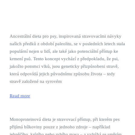
Ancestrální dieta pro psy, inspirovaná stravovacími návyky
našich předků z období paleolitu, se v posledních letech stala
populární nejen u lidí, ale také jako potenciální přístup ke
krmení psů. Tento koncept vychází z předpokladu, že psi,
jakožto potomci vlků, jsou geneticky přizpůsobeni stravě,
která odpovídá jejich původnímu způsobu života – tedy
stravě založené na syrovém
Read more
Monoproteinová dieta je stravovací přístup, při kterém pes
přijímá bílkoviny pouze z jednoho zdroje – například
jehněčího, krůtího nebo rybího masa – a vyhýbá se směsím