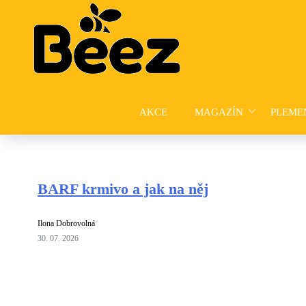
Skip
to
content
AKCE
MAGAZÍN
PLEME
BARF krmivo a jak na něj
Ilona Dobrovolná
30. 07. 2026