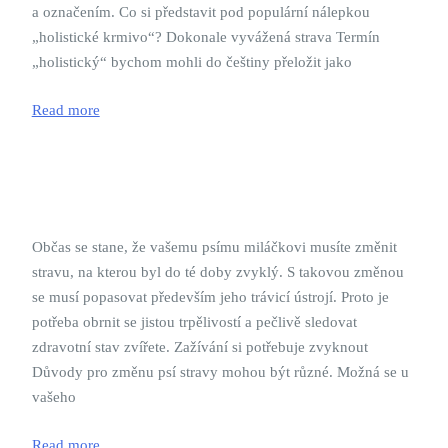
a označením. Co si představit pod populární nálepkou
„holistické krmivo“? Dokonale vyvážená strava Termín
„holistický“ bychom mohli do češtiny přeložit jako
Read more
Občas se stane, že vašemu psímu miláčkovi musíte změnit
stravu, na kterou byl do té doby zvyklý. S takovou změnou
se musí popasovat především jeho trávicí ústrojí. Proto je
potřeba obrnit se jistou trpělivostí a pečlivě sledovat
zdravotní stav zvířete. Zažívání si potřebuje zvyknout
Důvody pro změnu psí stravy mohou být různé. Možná se u
vašeho
Read more