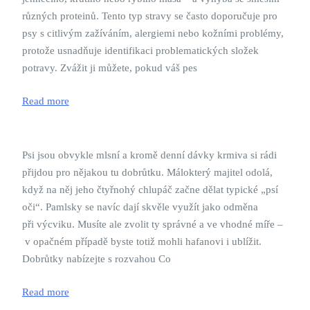
různých proteinů. Tento typ stravy se často doporučuje pro
psy s citlivým zažíváním, alergiemi nebo kožními problémy,
protože usnadňuje identifikaci problematických složek
potravy. Zvážit ji můžete, pokud váš pes
Read more
Psi jsou obvykle mlsní a kromě denní dávky krmiva si rádi
přijdou pro nějakou tu dobrůtku. Málokterý majitel odolá,
když na něj jeho čtyřnohý chlupáč začne dělat typické „psí
oči“. Pamlsky se navíc dají skvěle využít jako odměna
při výcviku. Musíte ale zvolit ty správné a ve vhodné míře –
v opačném případě byste totiž mohli hafanovi i ublížit.
Dobrůtky nabízejte s rozvahou Co
Read more