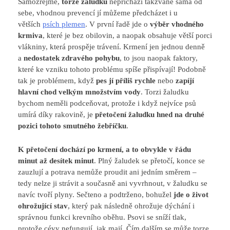
Samozřejmě,
torze žaludku
nepřichází takzvaně sama od
sebe, vhodnou prevencí jí můžeme předcházet i u
větších
psích plemen
. V první řadě jde o
výběr vhodného
krmiva
, které je bez obilovin, a naopak obsahuje větší porci
vlákniny, která prospěje trávení. Krmení jen jednou denně
a
nedostatek zdravého pohybu
, to jsou naopak faktory,
které ke vzniku tohoto problému spíše přispívají! Podobně
tak je problémem, když
pes jí příliš rychle
nebo
zapíjí
hlavní chod velkým množstvím vody
. Torzi žaludku
bychom neměli podceňovat, protože i když nejvíce psů
umírá díky rakovině, je
přetočení žaludku hned na druhé
pozici tohoto smutného žebříčku
.
K přetočení dochází po krmení, a to obvykle v řádu
minut až desítek minut
. Plný žaludek se přetočí, konce se
zauzlují a potrava nemůže proudit ani jedním směrem –
tedy nelze ji strávit a současně ani vyvrhnout, v žaludku se
navíc tvoří plyny. Sečteno a podtrženo, bohužel
jde o život
ohrožující stav
, který pak následně ohrožuje dýchání i
správnou funkci krevního oběhu. Psovi se sníží tlak,
protože cévy nefungují, jak mají. Čím dalším se může torze