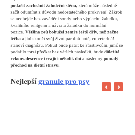
podařit zachránit žaludeční stěnu
, která může následně
začít odumírat z důvodu nedostatečného prokrvení. Zákrok
se neobejde bez zavádění sondy nebo výplachu žaludku,
kvalitního rentgenu a návratu žaludku do normální
pozice.
Většina psů bohužel zemře ještě dřív, než začne
léčba
a jiní skončí svůj život pár dnů poté, co veterinář
stanoví diagnózu. Pokud bude patřit ke šťastlivcům, jimž se
podařilo torzi přečkat bez větších následků, bude
důležitá
rekonvalescence trvající několik dní
a následný
pomalý
přechod na dietní stravu.
Nejlepší
granule pro psy