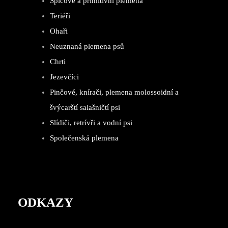
Špicové a primitivní plemena
Teriéři
Ohaři
Neuznaná plemena psů
Chrti
Jezevčíci
Pinčové, knírači, plemena molossoidní a
švýcarští salašničtí psi
Slídiči, retrívři a vodní psi
Společenská plemena
ODKAZY