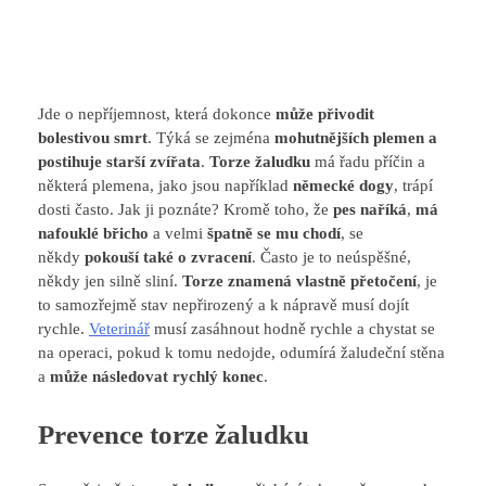
Jde o nepříjemnost, která dokonce
může přivodit
bolestivou smrt
. Týká se zejména
mohutnějších plemen a
postihuje starší zvířata
.
Torze žaludku
má řadu příčin a
některá plemena, jako jsou například
německé dogy
, trápí
dosti často. Jak ji poznáte? Kromě toho, že
pes naříká
,
má
nafouklé břicho
a velmi
špatně se mu chodí
, se
někdy
pokouší také o zvracení
. Často je to neúspěšné,
někdy jen silně sliní.
Torze znamená vlastně přetočení
, je
to samozřejmě stav nepřirozený a k nápravě musí dojít
rychle.
Veterinář
musí zasáhnout hodně rychle a chystat se
na operaci, pokud k tomu nedojde, odumírá žaludeční stěna
a
může následovat rychlý konec
.
Prevence torze žaludku