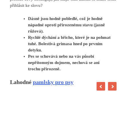
přihlásit ke slovu?
Dásně jsou hodně pobledlé, což je hodně
nápadné oproti přirozenému stavu (jasně
růžová).
Rychlé dýchání a břicho, které je na pohmat
tuhé. Bolestivá grimasa hned po prvním
dotyku.
Pes se schovává nebo na vás působí
nepřítomným dojmem, nechová se ani
trochu přirozeně.
Lahodné
pamlsky pro psy