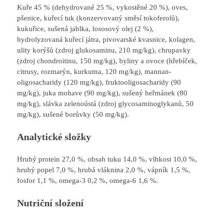
Kuře 45 % (dehydrované 25 %, vykostěné 20 %), oves,
pšenice, kuřecí tuk (konzervovaný směsí tokoferolů),
kukuřice, sušená jablka, lososový olej (2 %),
hydrolyzovaná kuřecí játra, pivovarské kvasnice, kolagen,
ulity korýšů (zdroj glukosaminu, 210 mg/kg), chrupavky
(zdroj chondroitinu, 150 mg/kg), byliny a ovoce (hřebíček,
citrusy, rozmarýn, kurkuma, 120 mg/kg), mannan-
oligosacharidy (120 mg/kg), fruktooligosacharidy (90
mg/kg), juka mohave (90 mg/kg), sušený heřmánek (80
mg/kg), slávka zelenoústá (zdroj glycosaminoglykanů, 50
mg/kg), sušené borůvky (50 mg/kg).
Analytické složky
Hrubý protein 27,0 %, obsah tuku 14,0 %, vlhkost 10,0 %,
hrubý popel 7,0 %, hrubá vláknina 2,0 %, vápník 1,5 %,
fosfor 1,1 %, omega-3 0,2 %, omega-6 1,6 %.
Nutriční složení