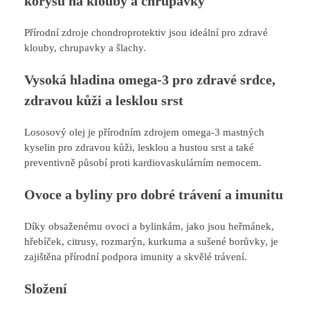
korýšů na klouby a chrupavky
Přírodní zdroje chondroprotektiv jsou ideální pro zdravé
klouby, chrupavky a šlachy.
Vysoká hladina omega-3 pro zdravé srdce,
zdravou kůži a lesklou srst
Lososový olej je přírodním zdrojem omega-3 mastných
kyselin pro zdravou kůži, lesklou a hustou srst a také
preventivně působí proti kardiovaskulárním nemocem.
Ovoce a byliny pro dobré trávení a imunitu
Díky obsaženému ovoci a bylinkám, jako jsou heřmánek,
hřebíček, citrusy, rozmarýn, kurkuma a sušené borůvky, je
zajištěna přírodní podpora imunity a skvělé trávení.
Složení