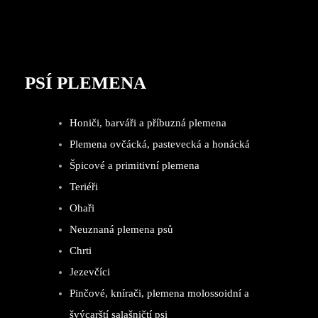
PSÍ PLEMENA
Honiči, barváři a příbuzná plemena
Plemena ovčácká, pastevecká a honácká
Špicové a primitivní plemena
Teriéři
Ohaři
Neuznaná plemena psů
Chrti
Jezevčíci
Pinčové, knírači, plemena molossoidní a
švýcarští salašničtí psi