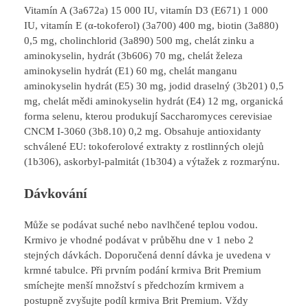
Vitamín A (3a672a) 15 000 IU, vitamín D3 (E671) 1 000
IU, vitamín E (α-tokoferol) (3a700) 400 mg, biotin (3a880)
0,5 mg, cholinchlorid (3a890) 500 mg, chelát zinku a
aminokyselin, hydrát (3b606) 70 mg, chelát železa
aminokyselin hydrát (E1) 60 mg, chelát manganu
aminokyselin hydrát (E5) 30 mg, jodid draselný (3b201) 0,5
mg, chelát mědi aminokyselin hydrát (E4) 12 mg, organická
forma selenu, kterou produkují Saccharomyces cerevisiae
CNCM I-3060 (3b8.10) 0,2 mg. Obsahuje antioxidanty
schválené EU: tokoferolové extrakty z rostlinných olejů
(1b306), askorbyl-palmitát (1b304) a výtažek z rozmarýnu.
Dávkování
Může se podávat suché nebo navlhčené teplou vodou.
Krmivo je vhodné podávat v průběhu dne v 1 nebo 2
stejných dávkách. Doporučená denní dávka je uvedena v
krmné tabulce. Při prvním podání krmiva Brit Premium
smíchejte menší množství s předchozím krmivem a
postupně zvyšujte podíl krmiva Brit Premium. Vždy