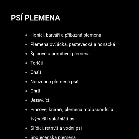
PSÍ PLEMENA
Honiči, barváři a příbuzná plemena
Plemena ovčácká, pastevecká a honácká
Špicové a primitivní plemena
Teriéři
Ohaři
Neuznaná plemena psů
Chrti
Jezevčíci
Pinčové, knírači, plemena molossoidní a
švýcarští salašničtí psi
Slídiči, retrívři a vodní psi
Společenská plemena