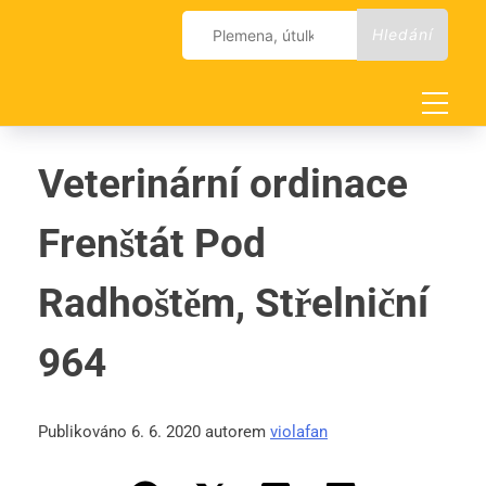
Skip
Vyhledávání
to
content
Veterinární ordinace
Frenštát Pod
Radhoštěm, Střelniční
964
Publikováno 6. 6. 2020 autorem
violafan