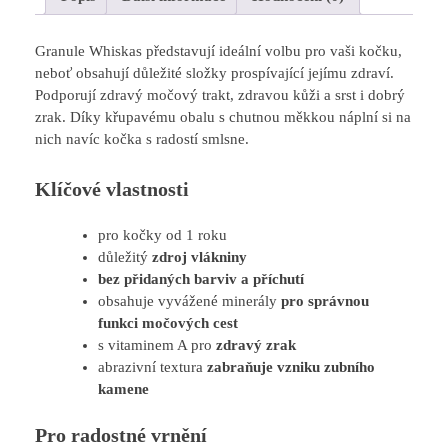
Granule Whiskas představují ideální volbu pro vaši kočku,
neboť obsahují důležité složky prospívající jejímu zdraví.
Podporují zdravý močový trakt, zdravou kůži a srst i dobrý
zrak. Díky křupavému obalu s chutnou měkkou náplní si na
nich navíc kočka s radostí smlsne.
Klíčové vlastnosti
pro kočky od 1 roku
důležitý
zdroj
vlákniny
bez přidaných barviv a příchutí
obsahuje vyvážené minerály
pro správnou
funkci močových cest
s vitaminem A pro
zdravý
zrak
abrazivní textura
zabraňuje vzniku zubního
kamene
Pro radostné vrnění