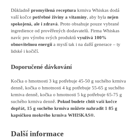
Důkladně
promyšlená
receptura
krmiva Whiskas dodá
vaší kočce
potřebné živiny a vitamíny
, aby byla
nejen
spokojená, ale i zdravá
. Proto obsahuje pouze vybrané
ingredience od prověřených dodavatelů. Firma Whiskas
navíc pro výrobu svých produktů
využívá 100%
obnovitelnou energii
a myslí tak i na další generace – ty
lidské i kočičí.
Doporučené dávkování
Kočka o hmotnosti 3 kg potřebuje 45-50 g suchého krmiva
denně, kočka o hmotnosti 4 kg potřebuje 55-65 g suchého
krmiva denně, kočka o hmotnosti 5 kg potřebuje 65-75 g
suchého krmiva denně.
Pokud budete chtít vaší kočce
dopřát, 15 g suchého krmiva můžete nahradit 1 85 g
kapsičkou mokrého krmiva WHISKAS®.
Další informace