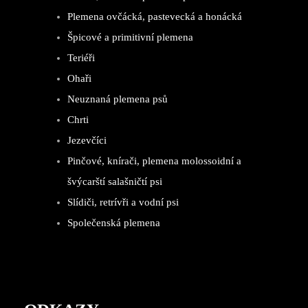
Plemena ovčácká, pastevecká a honácká
Špicové a primitivní plemena
Teriéři
Ohaři
Neuznaná plemena psů
Chrti
Jezevčíci
Pinčové, knírači, plemena molossoidní a
švýcarští salašničtí psi
Slídiči, retrívři a vodní psi
Společenská plemena