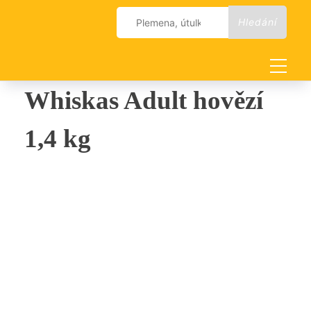
Skip
Vyhledávání
to
content
Whiskas Adult hovězí
1,4 kg