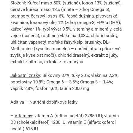
Složení
: Kuřecí maso 50% (sušené), losos 13% (sušený),
čerstvé kuřecí maso 13% (mleté – zdroj Omega 6),
brambory, čerstvý losos 6%, řepná dužnina, pivovarské
kvasnice, lososový olej 1% (zdroj omega-3, EPA a DHA),
kuřecí vývar 1%, rybí vývar 0,5%, vitamíny a minerály, celá
vejce (sušená), rostlinná vláknina 0,03%, chlorid sodný,
uhličitan vápenatý, mořské řasy/kelp, brusinky, DL-
Methionine (kyselina máselná – chrání játra a přirozeně
zvyšuje kyselost moči), chlorid draselný, extrakt z juky,
extrakt z citrusu, extrakt z rozmarýnu
Jakostní znaky
: Bílkoviny 37%; tuky 20%; vláknina 2,2%;
popeloviny 10,8%; Omega 6 – 3,5%; Omega 3 – 1,4%;
vápník 2,8%; fosfor 1,6%; taurin 2000 mg
Aditiva – Nutriční doplňkové látky
–
Vitamíny
: vitamín A (retinol acetát) 27850 IU; vitamín
D3 (cholekalciferol) 1200 IU; vitamín E (alfa-tokoferol
acetát) 615 IU