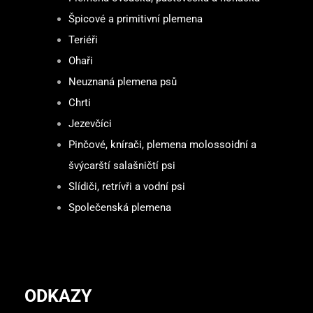
Špicové a primitivní plemena
Teriéři
Ohaři
Neuznaná plemena psů
Chrti
Jezevčíci
Pinčové, knírači, plemena molossoidní a
švýcarští salašničtí psi
Slídiči, retrívři a vodní psi
Společenská plemena
ODKAZY