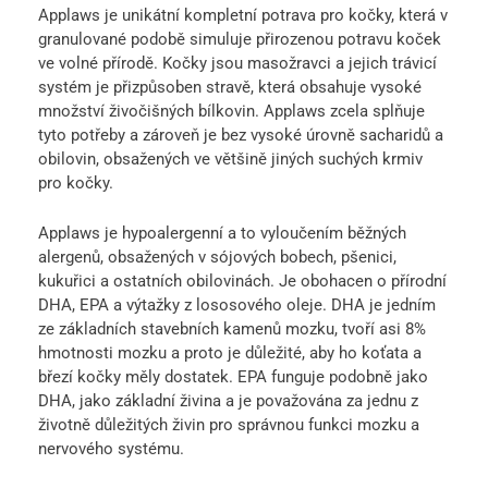
Applaws je unikátní kompletní potrava pro kočky, která v
granulované podobě simuluje přirozenou potravu koček
ve volné přírodě. Kočky jsou masožravci a jejich trávicí
systém je přizpůsoben stravě, která obsahuje vysoké
množství živočišných bílkovin. Applaws zcela splňuje
tyto potřeby a zároveň je bez vysoké úrovně sacharidů a
obilovin, obsažených ve většině jiných suchých krmiv
pro kočky.
Applaws je hypoalergenní a to vyloučením běžných
alergenů, obsažených v sójových bobech, pšenici,
kukuřici a ostatních obilovinách. Je obohacen o přírodní
DHA, EPA a výtažky z lososového oleje. DHA je jedním
ze základních stavebních kamenů mozku, tvoří asi 8%
hmotnosti mozku a proto je důležité, aby ho koťata a
březí kočky měly dostatek. EPA funguje podobně jako
DHA, jako základní živina a je považována za jednu z
životně důležitých živin pro správnou funkci mozku a
nervového systému.