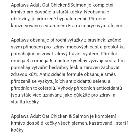
Applaws Adult Cat Chicken&Salmon je kompletní
krmivo pro dospělé a starší kočky. Neobsahuje
obiloviny, je přirozeně hypoalergenní. Přírodně
konzervováno s vitamínem E a rozmarýnovým olejem.
Applaws obsahuje přírodní výtažky z brusinek, známé
svým přínosem pro zdraví močových cest a prebiotika
pomáhající udržovat zdravý trávicí systém. Přírodní
omega 3 a omega 6 mastné kyseliny vyživují srst a tím
pomáhají vytvářet hedvábný lesk a zároveň zachovat
zdravou kůži. Antioxidační formule obsahuje směs
přirozeně se vyskytujících antioxidantů selenu a
přírodních tokoferolů. Výhody přírodních antioxidantů
jsou stále více uznávány, jako důležité pro zdraví a
vitalitu kočky.
Applaws Adult Cat Chicken & Salmon je kompletní
krmivo dospělé kočky všech plemen, kastrované i starší
kočky