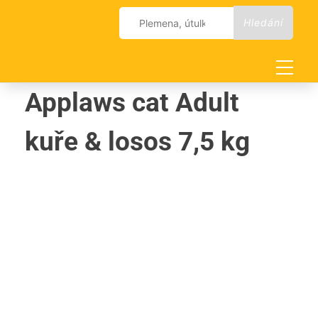
Skip
Vyhledávání
to
content
Applaws cat Adult
kuře & losos 7,5 kg