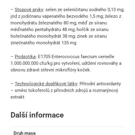
–
Stopové prvky
: selen ze seleničitanu sodného 0,13 mg;
jód z jodičnanu vápenatého bezvodého 1,5 mg; železo z
monohydrátu železnatého 80 mg; měď ze síranu
měďnatého pentahydrátu 48 mg; hořčík ze síranu
hořečnatého monohydrát 38 mg; zinek ze síranu
zinečnatého monohydrát 135 mg
–
Probiotika
: E1705 Enterococcus faecium cernelle
1.000.000.000 cfu/kg pro vytvoření, udržení rovnováhy a
obnovu zdravé střevní mikroflóry koček.
–
Technologické doplňkové látky
: Přírodní antioxidanty
– směsi tokoferolů z přírodních zdrojů a rozmarýnový
extrakt
Další informace
Druh masa