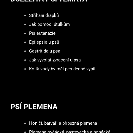
Stříhání drápků
Jak pomoci útulkům
Psí eutanázie
Epilepsie u psů
Gastritida u psa
Jak vyvolat zvracení u psa
Kolik vody by měl pes denně vypít
PSÍ PLEMENA
Honiči, barváři a příbuzná plemena
Plemena ovčácká, pastevecká a honácká