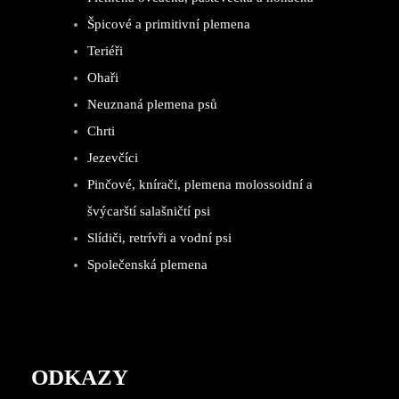
Špicové a primitivní plemena
Teriéři
Ohaři
Neuznaná plemena psů
Chrti
Jezevčíci
Pinčové, knírači, plemena molossoidní a
švýcarští salašničtí psi
Slídiči, retrívři a vodní psi
Společenská plemena
ODKAZY