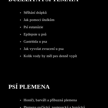
Stříhání drápků
Jak pomoci útulkům
Psí eutanázie
Epilepsie u psů
Gastritida u psa
Jak vyvolat zvracení u psa
Kolik vody by měl pes denně vypít
PSÍ PLEMENA
Honiči, barváři a příbuzná plemena
Plemena ovčácká, pastevecká a honácká