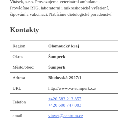
Vitásek, s.r.o. Provozujeme veterinární ambulanci.
Provádíme RTG, laboratorní i mikroskopické vyšetření,
čipování a vakcinaci. Nabízíme dietologické poradenství.
Kontakty
Region
Olomoucký kraj
Okres
Šumperk
Město/obec:
Šumperk
Adresa
Bludovská 2927/1
URL
http://www.va-sumperk.cz/
+420 583 213 857
Telefon
+420 608 747 083
email
vinvet@centrum.cz