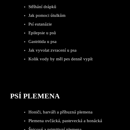
Stříhání drápků
Jak pomoci útulkům
Psí eutanázie
Epilepsie u psů
Gastritida u psa
Jak vyvolat zvracení u psa
Kolik vody by měl pes denně vypít
PSÍ PLEMENA
Honiči, barváři a příbuzná plemena
Plemena ovčácká, pastevecká a honácká
Špicové a primitivní plemena