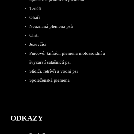
Teriéři
Ohaři
Neuznaná plemena psů
Chrti
Jezevčíci
Pinčové, knírači, plemena molossoidní a
švýcarští salašničtí psi
Slídiči, retrívři a vodní psi
Společenská plemena
ODKAZY