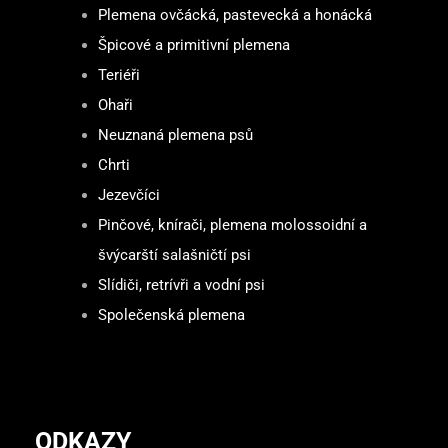
Plemena ovčácká, pastevecká a honácká
Špicové a primitivní plemena
Teriéři
Ohaři
Neuznaná plemena psů
Chrti
Jezevčíci
Pinčové, knírači, plemena molossoidní a
švýcarští salašničtí psi
Slídiči, retrívři a vodní psi
Společenská plemena
ODKAZY