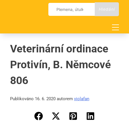
Skip
Vyhledávání
to
content
Veterinární ordinace
Protivín, B. Němcové
806
Publikováno 16. 6. 2020 autorem
violafan