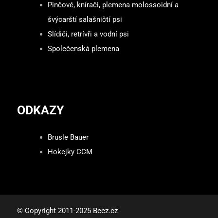
Pinčové, knírači, plemena molossoidní a
švýcarští salašničtí psi
Slídiči, retrívři a vodní psi
Společenská plemena
ODKAZY
Brusle Bauer
Hokejky CCM
© Copyright 2011-2025 Beez.cz