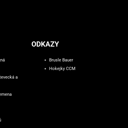
ODKAZY
zná
Brusle Bauer
Hokejky CCM
tevecká a
lemena
ů