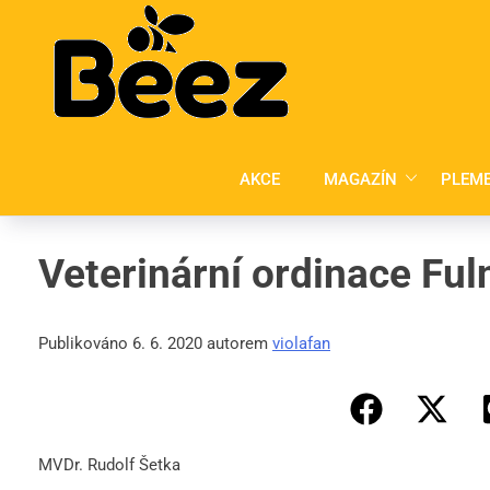
Skip
to
content
AKCE
MAGAZÍN
PLEM
Veterinární ordinace Fu
Publikováno 6. 6. 2020 autorem
violafan
MVDr. Rudolf Šetka