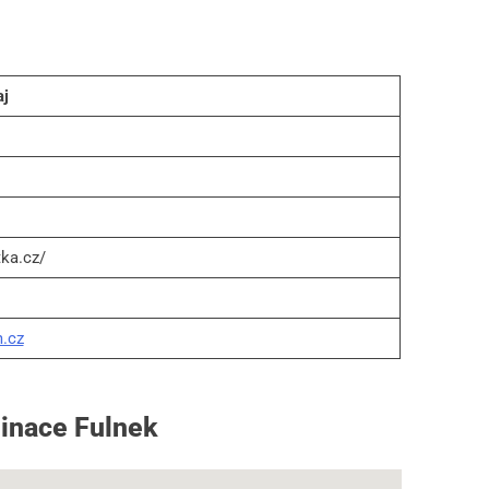
aj
ka.cz/
.cz
dinace Fulnek