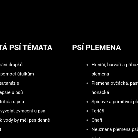
TÁ PSÍ TÉMATA
PSÍ PLEMENA
hání drápků
Honiči, barváři a příbu
 pomoci útulkům
plemena
 eutanázie
Plemena ovčácká, pas
epsie u psů
honácká
ritida u psa
Špicové a primitivní p
vyvolat zvracení u psa
Teriéři
ik vody by měl pes denně
Ohaři
t
Neuznaná plemena ps