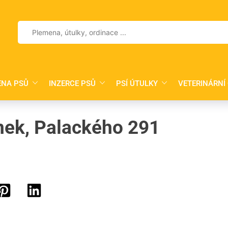
Vyhledávání
ENA PSŮ
INZERCE PSŮ
PSÍ ÚTULKY
VETERINÁRNÍ
lnek, Palackého 291