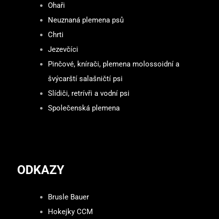
Ohaři
Neuznaná plemena psů
Chrti
Jezevčíci
Pinčové, knírači, plemena molossoidní a
švýcarští salašničtí psi
Slídiči, retrívři a vodní psi
Společenská plemena
ODKAZY
Brusle Bauer
Hokejky CCM