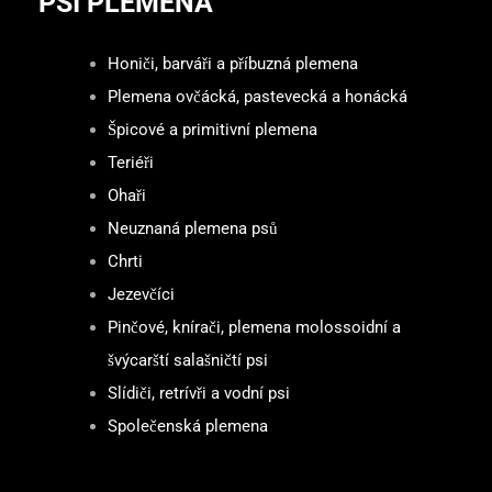
PSÍ PLEMENA
Honiči, barváři a příbuzná plemena
Plemena ovčácká, pastevecká a honácká
Špicové a primitivní plemena
Teriéři
Ohaři
Neuznaná plemena psů
Chrti
Jezevčíci
Pinčové, knírači, plemena molossoidní a
švýcarští salašničtí psi
Slídiči, retrívři a vodní psi
Společenská plemena