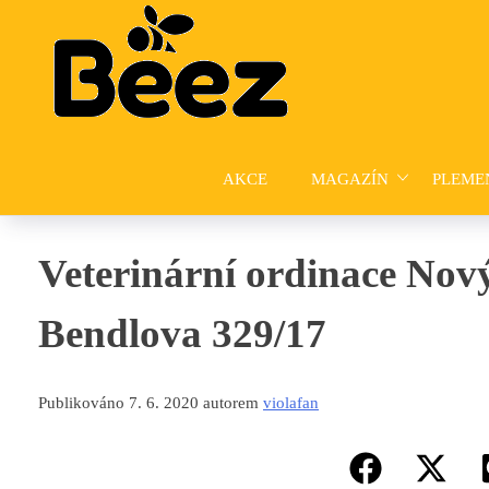
Skip
to
content
AKCE
MAGAZÍN
PLEME
Veterinární ordinace Nov
Bendlova 329/17
Publikováno 7. 6. 2020 autorem
violafan