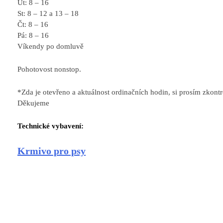
Út: 8 – 16
St: 8 – 12 a 13 – 18
Čt: 8 – 16
Pá: 8 – 16
Víkendy po domluvě
Pohotovost nonstop.
*Zda je otevřeno a aktuálnost ordinačních hodin, si prosím zkont
Děkujeme
Technické vybavení:
Krmivo pro psy