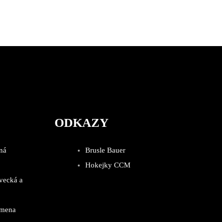
ODKAZY
ná
Brusle Bauer
Hokejky CCM
vecká a
emena