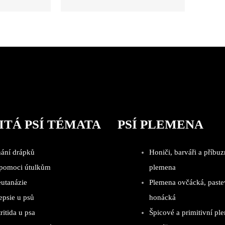
ITÁ PSÍ TÉMATA
PSÍ PLEMENA
hání drápků
Honiči, barváři a příbuz
 pomoci útulkům
plemena
eutanázie
Plemena ovčácká, paste
epsie u psů
honácká
ritida u psa
Špicové a primitivní pl