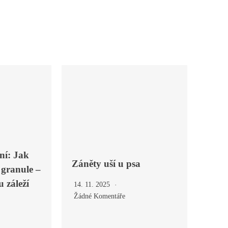
ní: Jak
Záněty uší u psa
 granule –
 záleží
14. 11. 2025
Žádné Komentáře