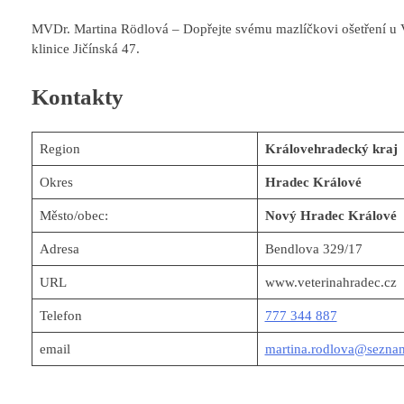
MVDr. Martina Rödlová – Dopřejte svému mazlíčkovi ošetření u 
klinice Jičínská 47.
Kontakty
Region
Královehradecký kraj
Okres
Hradec Králové
Město/obec:
Nový Hradec Králové
Adresa
Bendlova 329/17
URL
www.veterinahradec.cz
Telefon
777 344 887
email
martina.rodlova@sezna