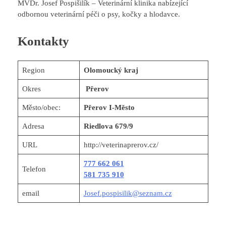
MVDr. Josef Pospišilík – Veterinární klinika nabízející
odbornou veterinární péči o psy, kočky a hlodavce.
Kontakty
Region
Olomoucký kraj
Okres
Přerov
Město/obec:
Přerov I-Město
Adresa
Riedlova 679/9
URL
http://veterinaprerov.cz/
777 662 061
Telefon
581 735 910
email
Josef.pospisilik@seznam.cz