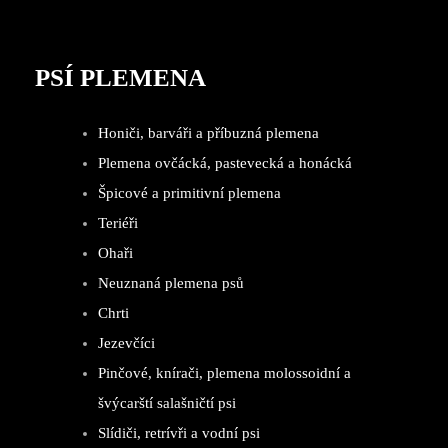
PSÍ PLEMENA
Honiči, barváři a příbuzná plemena
Plemena ovčácká, pastevecká a honácká
Špicové a primitivní plemena
Teriéři
Ohaři
Neuznaná plemena psů
Chrti
Jezevčíci
Pinčové, knírači, plemena molossoidní a
švýcarští salašničtí psi
Slídiči, retrívři a vodní psi