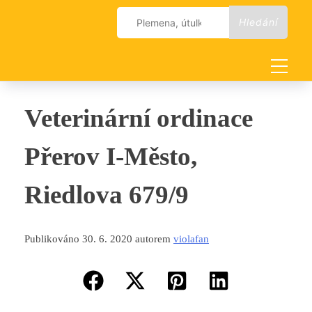
Skip
Vyhledávání
to
content
Veterinární ordinace
Přerov I-Město,
Riedlova 679/9
Publikováno 30. 6. 2020 autorem
violafan