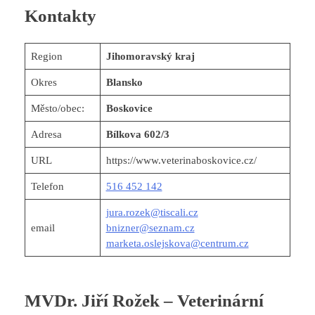
Kontakty
Region
Jihomoravský kraj
Okres
Blansko
Město/obec:
Boskovice
Adresa
Bílkova 602/3
URL
https://www.veterinaboskovice.cz/
Telefon
516 452 142
jura.rozek@tiscali.cz
email
bnizner@seznam.cz
marketa.oslejskova@centrum.cz
MVDr. Jiří Rožek – Veterinární