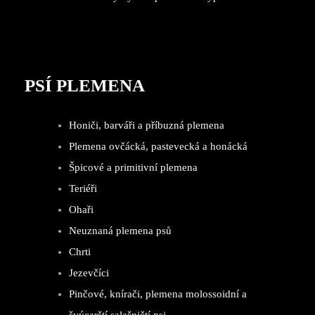
PSÍ PLEMENA
Honiči, barváři a příbuzná plemena
Plemena ovčácká, pastevecká a honácká
Špicové a primitivní plemena
Teriéři
Ohaři
Neuznaná plemena psů
Chrti
Jezevčíci
Pinčové, knírači, plemena molossoidní a
švýcarští salašničtí psi