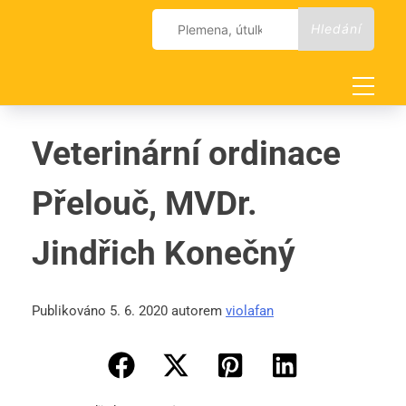
Skip
Vyhledávání
to
content
Veterinární ordinace
Přelouč, MVDr.
Jindřich Konečný
Publikováno 5. 6. 2020 autorem
violafan