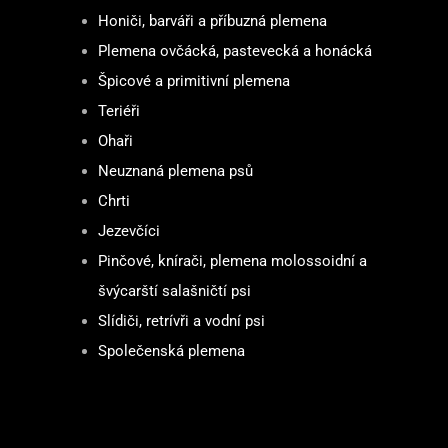
Honiči, barváři a příbuzná plemena
Plemena ovčácká, pastevecká a honácká
Špicové a primitivní plemena
Teriéři
Ohaři
Neuznaná plemena psů
Chrti
Jezevčíci
Pinčové, knírači, plemena molossoidní a
švýcarští salašničtí psi
Slídiči, retrívři a vodní psi
Společenská plemena