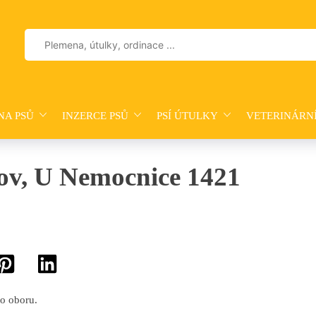
Vyhledávání
NA PSŮ
INZERCE PSŮ
PSÍ ÚTULKY
VETERINÁRN
rov, U Nemocnice 1421
to oboru.