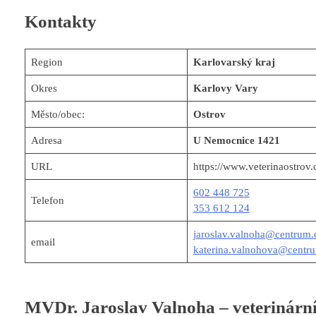
Kontakty
Region
Karlovarský kraj
Okres
Karlovy Vary
Město/obec:
Ostrov
Adresa
U Nemocnice 1421
URL
https://www.veterinaostrov.
602 448 725
Telefon
353 612 124
jaroslav.valnoha@centrum.
email
katerina.valnohova@centr
MVDr. Jaroslav Valnoha – veterinární