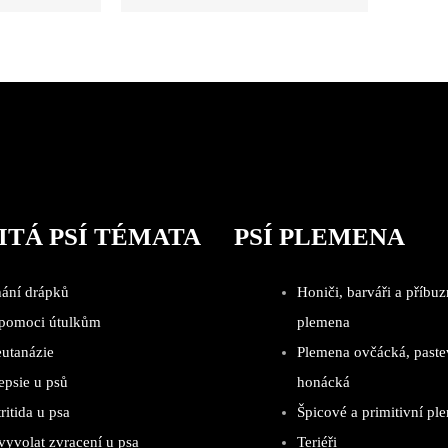
ITÁ PSÍ TÉMATA
PSÍ PLEMENA
hání drápků
Honiči, barváři a příbuz
 pomoci útulkům
plemena
eutanázie
Plemena ovčácká, paste
epsie u psů
honácká
ritida u psa
Špicové a primitivní pl
vyvolat zvracení u psa
Teriéři