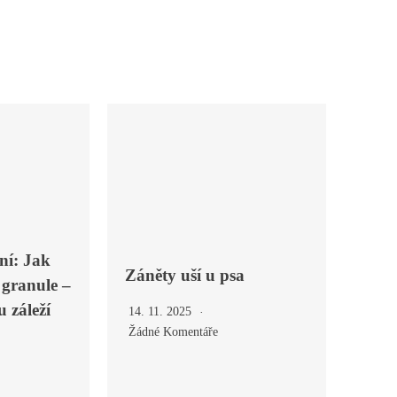
ní: Jak
Záněty uší u psa
 granule –
 záleží
14. 11. 2025
Žádné Komentáře