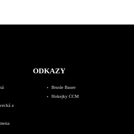
ODKAZY
ná
Brusle Bauer
Hokejky CCM
vecká a
emena