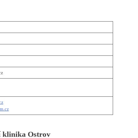
cz
cz
um.cz
 klinika Ostrov