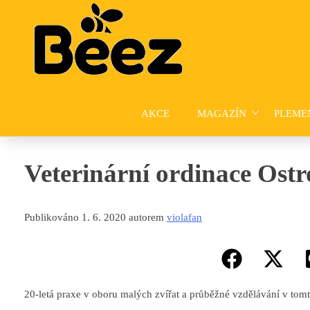
Skip
to
content
AKCE
MAGAZÍN
PLEME
Veterinární ordinace Ost
Publikováno 1. 6. 2020 autorem
violafan
20-letá praxe v oboru malých zvířat a průběžné vzdělávání v tom