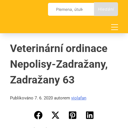
Skip
Vyhledávání
to
content
Veterinární ordinace
Nepolisy-Zadražany,
Zadražany 63
Publikováno 7. 6. 2020 autorem
violafan