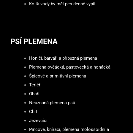
Kolik vody by měl pes denně vypít
PSÍ PLEMENA
Honiči, barváři a příbuzná plemena
Plemena ovčácká, pastevecká a honácká
Špicové a primitivní plemena
Teriéři
Ohaři
Neuznaná plemena psů
Chrti
Jezevčíci
Pinčové, knírači, plemena molossoidní a