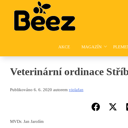
Skip
to
content
AKCE
MAGAZÍN
PLEME
Veterinární ordinace Stří
Publikováno 6. 6. 2020 autorem
violafan
MVDr. Jan Jarolím