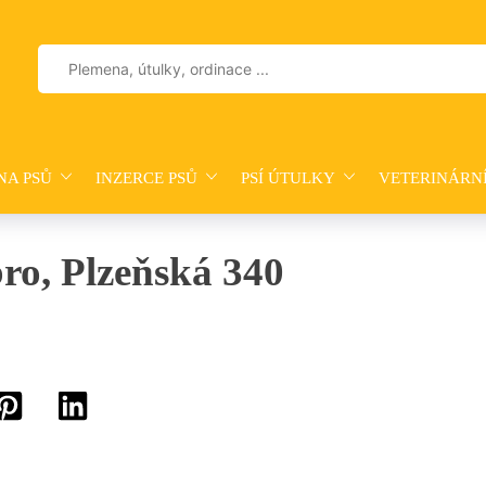
Vyhledávání
NA PSŮ
INZERCE PSŮ
PSÍ ÚTULKY
VETERINÁRN
bro, Plzeňská 340