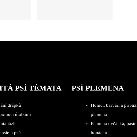
ITÁ PSÍ TÉMATA
PSÍ PLEMENA
hání drápků
Honiči, barváři a příbuz
 pomoci útulkům
plemena
eutanázie
Plemena ovčácká, paste
epsie u psů
honácká