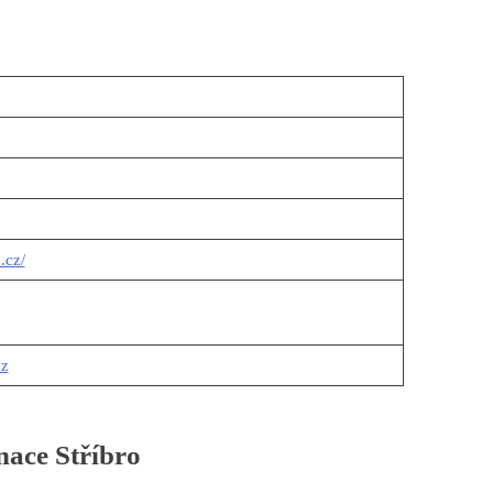
.cz/
cz
nace Stříbro