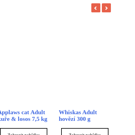
Applaws cat Adult
Whiskas Adult
kuře & losos 7,5 kg
hovězí 300 g
Zobrazit nabídky
Zobrazit nabídky