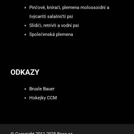
Pinčové, knírači, plemena molossoidní a
švýcarští salašničtí psi
Slídiči, retrívři a vodní psi
Společenská plemena
ODKAZY
Brusle Bauer
Hokejky CCM
© Copyright 2011-2025 Beez.cz