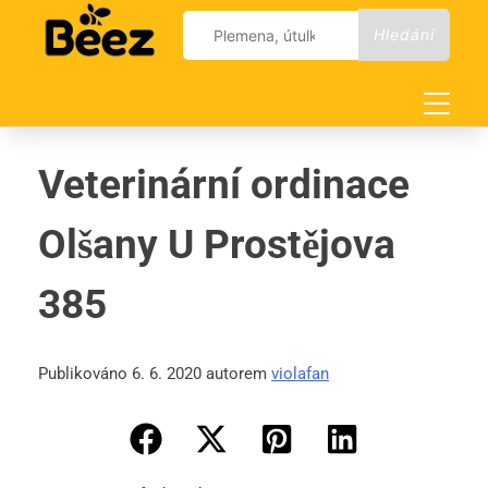
Skip
Vyhledávání
to
content
Veterinární ordinace
Olšany U Prostějova
385
Publikováno 6. 6. 2020 autorem
violafan