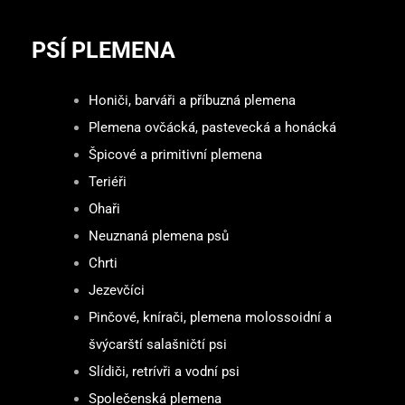
PSÍ PLEMENA
Honiči, barváři a příbuzná plemena
Plemena ovčácká, pastevecká a honácká
Špicové a primitivní plemena
Teriéři
Ohaři
Neuznaná plemena psů
Chrti
Jezevčíci
Pinčové, knírači, plemena molossoidní a
švýcarští salašničtí psi
Slídiči, retrívři a vodní psi
Společenská plemena