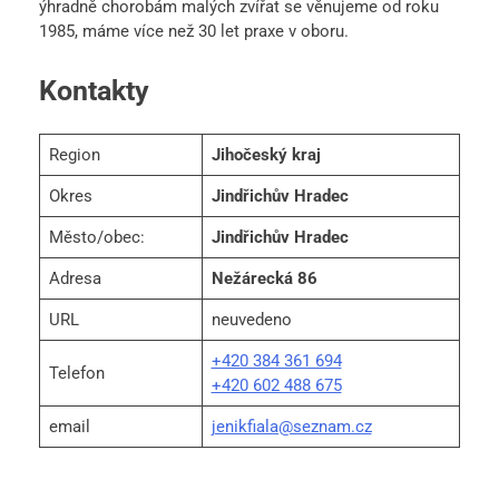
ýhradně chorobám malých zvířat se věnujeme od roku
1985, máme více než 30 let praxe v oboru.
Kontakty
Region
Jihočeský kraj
Okres
Jindřichův Hradec
Město/obec:
Jindřichův Hradec
Adresa
Nežárecká 86
URL
neuvedeno
+420 384 361 694
Telefon
+420 602 488 675
email
jenikfiala@seznam.cz