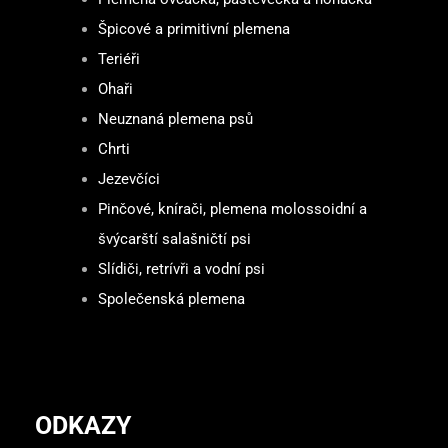
Špicové a primitivní plemena
Teriéři
Ohaři
Neuznaná plemena psů
Chrti
Jezevčíci
Pinčové, knírači, plemena molossoidní a
švýcarští salašničtí psi
Slídiči, retrívři a vodní psi
Společenská plemena
ODKAZY