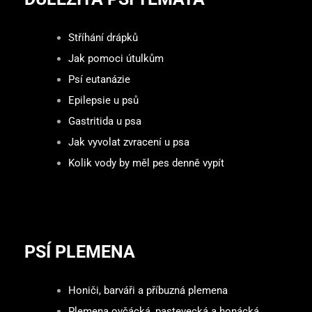
Stříhání drápků
Jak pomoci útulkům
Psí eutanázie
Epilepsie u psů
Gastritida u psa
Jak vyvolat zvracení u psa
Kolik vody by měl pes denně vypít
PSÍ PLEMENA
Honiči, barváři a příbuzná plemena
Plemena ovčácká, pastevecká a honácká