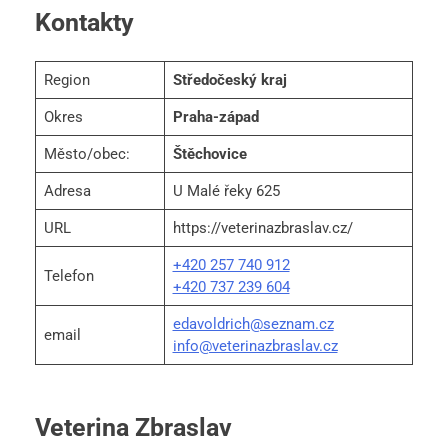
Kontakty
Region
Středočeský kraj
Okres
Praha-západ
Město/obec:
Štěchovice
Adresa
U Malé řeky 625
URL
https://veterinazbraslav.cz/
+420 257 740 912
Telefon
+420 737 239 604
edavoldrich@seznam.cz
email
info@veterinazbraslav.cz
Veterina Zbraslav