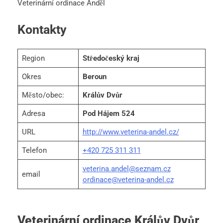
Veterinární ordinace Anděl
Kontakty
Region
Středočeský kraj
Okres
Beroun
Město/obec:
Králův Dvůr
Adresa
Pod Hájem 524
URL
http://www.veterina-andel.cz/
Telefon
+420 725 311 311
veterina.andel@seznam.cz
email
ordinace@veterina-andel.cz
Veterinární ordinace Králův Dvůr