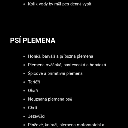
Kolik vody by měl pes denně vypít
PSÍ PLEMENA
Honiči, barváři a příbuzná plemena
Plemena ovčácká, pastevecká a honácká
Špicové a primitivní plemena
Teriéři
Ohaři
Neuznaná plemena psů
Chrti
Jezevčíci
Pinčové, knírači, plemena molossoidní a