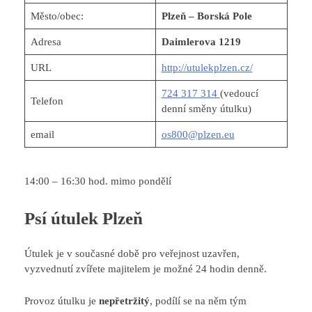
Město/obec:
Plzeň – Borská Pole
Adresa
Daimlerova 1219
URL
http://utulekplzen.cz/
724 317 314
(vedoucí
Telefon
denní směny útulku)
email
os800@plzen.eu
14:00 – 16:30 hod. mimo pondělí
Psí útulek Plzeň
Útulek je v současné době pro veřejnost uzavřen,
vyzvednutí zvířete majitelem je možné 24 hodin denně.
Provoz útulku je
nepřetržitý
, podílí se na něm tým