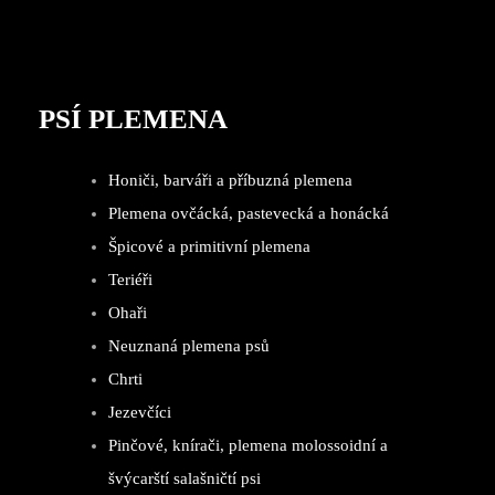
PSÍ PLEMENA
Honiči, barváři a příbuzná plemena
Plemena ovčácká, pastevecká a honácká
Špicové a primitivní plemena
Teriéři
Ohaři
Neuznaná plemena psů
Chrti
Jezevčíci
Pinčové, knírači, plemena molossoidní a
švýcarští salašničtí psi