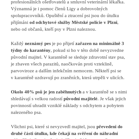
profesionálních ošetřovatelů a smluvní veterinární lékařka.
Významná je i pomoc členů Ligy a dobrovolných
spolupracovníků. Opuštění a ztracení psi jsou do útulku
přijímáni
od odchytové služby Městské policie v Plzni
,
nebo od občanů, kteří psy v Plzni naleznou.
Každý
neznámý pes
je po přijetí
zařazen na minimálně 3
týdny do karantény
, pokud si ho v této době nevyzvedne
původní majitel. V karanténě se sleduje zdravotní stav psa,
je zbaven všech parazitů, naočkován proti vzteklině,
parvoviroze a dalším infekčním nemocem. Někteří psi se
v karanténě uzdravují po zraněních, která utrpěli v ulicích.
Okolo 40% psů je jen zaběhnutých
a v karanténě se s nimi
shledávají s velkou radostí
původní majitelé
. Je však jejich
povinností uhradit vzniklé náklady s odchytem a pobytem
nalezeného psa.
Všichni psi, které si nevyzvedl majitel, jsou
převedeni do
druhé části útulku, kde čekají na svěření do náhradní