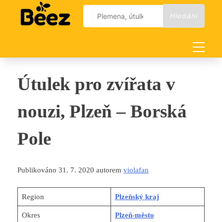
Skip
Vyhledávání
to
content
Útulek pro zvířata v
nouzi, Plzeň – Borská
Pole
Publikováno 31. 7. 2020 autorem
violafan
Region
Plzeňský kraj
Okres
Plzeň-město