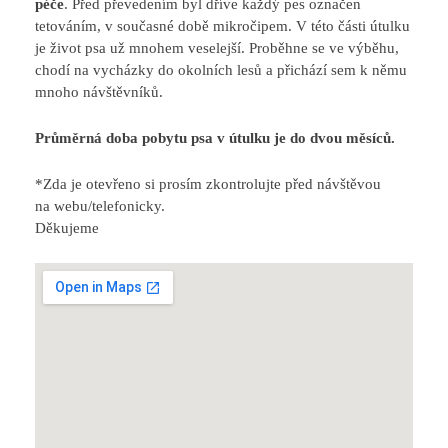
péče
. Před převedením byl dříve každý pes označen
tetováním, v současné době mikročipem. V této části útulku
je život psa už mnohem veselejší. Proběhne se ve výběhu,
chodí na vycházky do okolních lesů a přichází sem k němu
mnoho návštěvníků.
Průměrná doba pobytu psa v útulku je do dvou měsíců.
*Zda je otevřeno si prosím zkontrolujte před návštěvou
na webu/telefonicky.
Děkujeme