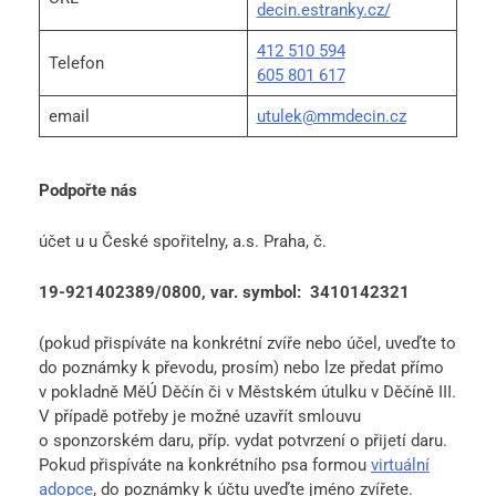
decin.estranky.cz/
412 510 594
Telefon
605 801 617
email
utulek@mmdecin.cz
Podpořte nás
účet u u České spořitelny, a.s. Praha, č.
19-921402389/0800, var. symbol: 3410142321
(pokud přispíváte na konkrétní zvíře nebo účel, uveďte to
do poznámky k převodu, prosím) nebo lze předat přímo
v pokladně MěÚ Děčín či v Městském útulku v Děčíně III.
V případě potřeby je možné uzavřít smlouvu
o sponzorském daru, příp. vydat potvrzení o přijetí daru.
Pokud přispíváte na konkrétního psa formou
virtuální
adopce
, do poznámky k účtu uveďte jméno zvířete.