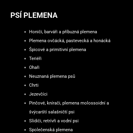
PSÍ PLEMENA
Honiči, barváři a příbuzná plemena
Plemena ovčácká, pastevecká a honácká
Špicové a primitivní plemena
Teriéři
Ohaři
Neuznaná plemena psů
Chrti
Jezevčíci
Pinčové, knírači, plemena molossoidní a
švýcarští salašničtí psi
Slídiči, retrívři a vodní psi
Společenská plemena