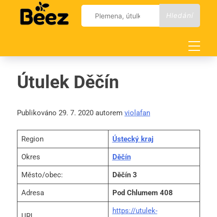
Skip
Vyhledávání
to
content
Útulek Děčín
Publikováno 29. 7. 2020 autorem
violafan
Region
Ústecký kraj
Okres
Děčín
Město/obec:
Děčín 3
Adresa
Pod Chlumem 408
https://utulek-
URL