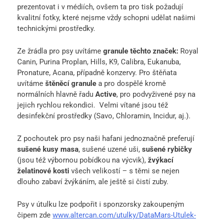
prezentovat i v médiích, ovšem ta pro tisk požadují
kvalitní fotky, které nejsme vždy schopni udělat našimi
technickými prostředky.
Ze žrádla pro psy uvítáme
granule těchto značek:
Royal
Canin, Purina Proplan, Hills, K9, Calibra, Eukanuba,
Pronature, Acana, případně konzervy. Pro štěňata
uvítáme
štěněcí granule
a pro dospělé kromě
normálních hlavně řadu
Active
, pro podvyživené psy na
jejich rychlou rekondici. Velmi vítané jsou též
desinfekční prostředky (Savo, Chloramin, Incidur, aj.).
Z pochoutek pro psy naši hafani jednoznačně preferují
sušené kusy masa
, sušené uzené uši,
sušené rybičky
(jsou též výbornou pobídkou na výcvik),
žvýkací
želatinové kosti
všech velikostí – s těmi se nejen
dlouho zabaví žvýkáním, ale ještě si čistí zuby.
Psy v útulku lze podpořit i sponzorsky zakoupeným
čipem zde
www.altercan.com/utulky/DataMars-Utulek-