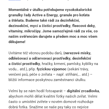
Momentálně v útulku potřebujeme vysokokalorické
granulky řady Active a Energy, granule pro koťata
a štěňata. Budeme také rádi za dezinfekční,
dezinsekční, mycí a čistící prostředky, fleecové deky,
vitamíny, mikročipy. Jsme samozřejmě rádi za vše, co
našim svěřencům darujete a předem moc a moc všem
děkujeme!
Uvítáme též věcnou podobu darů, (
nerezové misky,
odblešovací a odčervovací prostředky, desinfekční
a čistící prostředky
, hračky, krmení, pamlsky, kyblíky na
vodu… atd.), příp.
fyzickou výpomoc
(sekání trávy,
venčení psů, péče o zvířata – např. stříhání,… atd.) –
bližší informace poskytnou zaměstnanci útulku.
Velmi by se nám hodil fotoaparát –
digitální zrcadlovka
,
abychom mohli dělat kvalitní fotky našich zvířat. Velmi
často o umístění zvířete v novém domově rozhoduje
dobrá fotka. Snažíme se naše psy taky co nejvíce