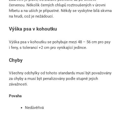
červenou. Několik černých chlupů roztroušených v úrovni
hřbetu a na uších je přípustné. Někdy se vyskytne bílá skvrna
na hrudi, což je nežádoucí.
Výška psa v kohoutku
Výška psa v kohoutku se pohybuje mezi 48 – 56 cm pro psy
i feny, s tolerancí +2 cm pro vynikající jedince.
Chyby
Všechny odchylky od tohoto standardu musí být považovány
za chyby a musí být penalizovány podle stupně jejich
závažnosti.
Povaha
Nedůvěřivá