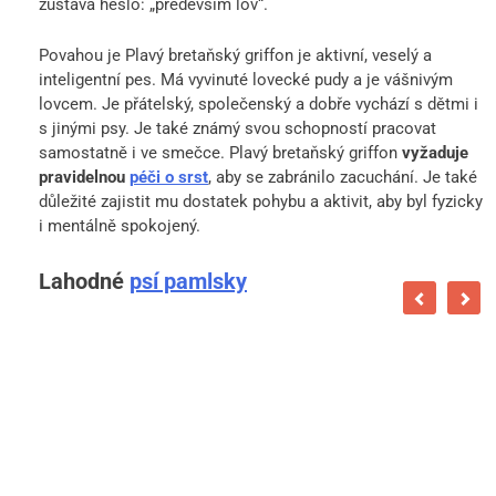
zůstává heslo: „především lov“.
Povahou je Plavý bretaňský griffon je aktivní, veselý a
inteligentní pes. Má vyvinuté lovecké pudy a je vášnivým
lovcem. Je přátelský, společenský a dobře vychází s dětmi i
s jinými psy. Je také známý svou schopností pracovat
samostatně i ve smečce. Plavý bretaňský griffon
vyžaduje
pravidelnou
péči o srst
, aby se zabránilo zacuchání. Je také
důležité zajistit mu dostatek pohybu a aktivit, aby byl fyzicky
i mentálně spokojený.
Lahodné
psí pamlsky