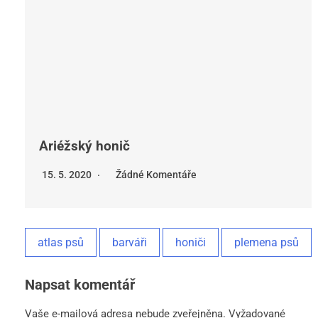
Ariéžský honič
15. 5. 2020
Žádné Komentáře
atlas psů
barváři
honiči
plemena psů
Napsat komentář
Vaše e-mailová adresa nebude zveřejněna.
Vyžadované