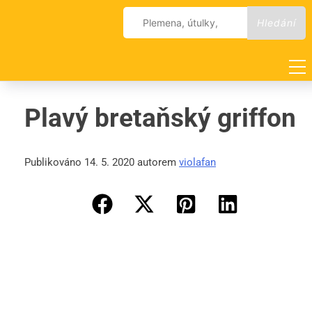
Skip
Vyhledávání
to
content
Plavý bretaňský griffon
Publikováno 14. 5. 2020 autorem
violafan