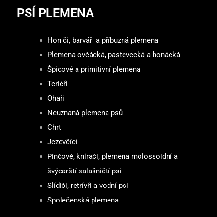
PSÍ PLEMENA
Honiči, barváři a příbuzná plemena
Plemena ovčácká, pastevecká a honácká
Špicové a primitivní plemena
Teriéři
Ohaři
Neuznaná plemena psů
Chrti
Jezevčíci
Pinčové, knírači, plemena molossoidní a
švýcarští salašničtí psi
Slídiči, retrívři a vodní psi
Společenská plemena