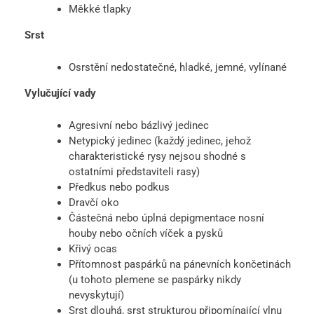
Měkké tlapky
Srst
Osrstění nedostatečné, hladké, jemné, vylínané
Vylučující vady
Agresivní nebo bázlivý jedinec
Netypický jedinec (každý jedinec, jehož
charakteristické rysy nejsou shodné s
ostatními představiteli rasy)
Předkus nebo podkus
Dravčí oko
Částečná nebo úplná depigmentace nosní
houby nebo očních víček a pysků
Křivý ocas
Přítomnost paspárků na pánevních končetinách
(u tohoto plemene se paspárky nikdy
nevyskytují)
Srst dlouhá, srst strukturou připomínající vlnu