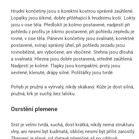
Hrudní končetiny jsou s korektní kostrou správně zaúhlené.
Lopatky jsou šikmé, dobře přiléhající k hrudnímu koši. Lokty
jsou v ose těla. Předloktí je kolmo postavené, nadprstí při
pohledu z profilu je šikmo postavené, při pohledu zepředu je
rovné, v ose těla. Pánevní končetiny jsou svalnaté, korektně
postavené, svírají správný úhel, při pohledu zezadu jsou
rovnoběžné, ani vybočené, ani vbočené. Stehna jsou dlouhá
a svalnatá. Hlezna jsou dobře postavená, středně zaúhlená.
Nadprstí je kolmé. Tlapky jsou kompaktní, prsty jsou
sevřené, klenuté, drápy silné. Polštářky jsou tvrdé.
Pohyb je pružný a vytrvalý, nikdy skákavý. Kůže je dost silná,
pružná; krk je suchý, bez laloku.
Osrstění plemene
Srst je velmi tvrdá, suchá, dost krátká, nikdy nemá strukturu
vlny, ani nesmí být kudrnatá, obličej nesmí být příliš zarostlý.
Zbarvení je plavé, od zlatavě pšeničné až po cihlově