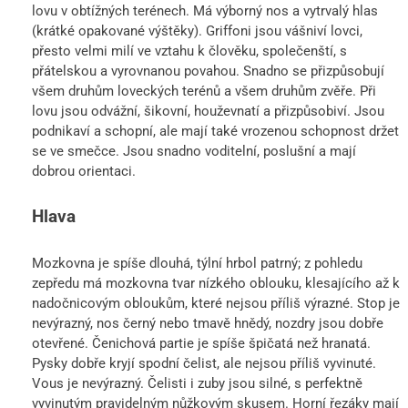
lovu v obtížných terénech. Má výborný nos a vytrvalý hlas
(krátké opakované výštěky). Griffoni jsou vášniví lovci,
přesto velmi milí ve vztahu k člověku, společenští, s
přátelskou a vyrovnanou povahou. Snadno se přizpůsobují
všem druhům loveckých terénů a všem druhům zvěře. Při
lovu jsou odvážní, šikovní, houževnatí a přizpůsobiví. Jsou
podnikaví a schopní, ale mají také vrozenou schopnost držet
se ve smečce. Jsou snadno voditelní, poslušní a mají
dobrou orientaci.
Hlava
Mozkovna je spíše dlouhá, týlní hrbol patrný; z pohledu
zepředu má mozkovna tvar nízkého oblouku, klesajícího až k
nadočnicovým obloukům, které nejsou příliš výrazné. Stop je
nevýrazný, nos černý nebo tmavě hnědý, nozdry jsou dobře
otevřené. Čenichová partie je spíše špičatá než hranatá.
Pysky dobře kryjí spodní čelist, ale nejsou příliš vyvinuté.
Vous je nevýrazný. Čelisti i zuby jsou silné, s perfektně
vyvinutým pravidelným nůžkovým skusem. Horní řezáky mají