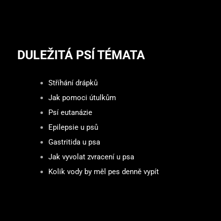
DULEŽITÁ PSÍ TÉMATA
Stříhání drápků
Jak pomoci útulkům
Psí eutanázie
Epilepsie u psů
Gastritida u psa
Jak vyvolat zvracení u psa
Kolik vody by měl pes denně vypít