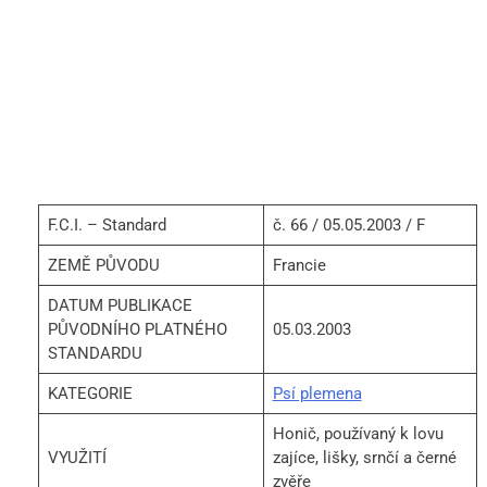
F.C.I. – Standard
č. 66 / 05.05.2003 / F
ZEMĚ PŮVODU
Francie
DATUM PUBLIKACE
PŮVODNÍHO PLATNÉHO
05.03.2003
STANDARDU
KATEGORIE
Psí plemena
Honič, používaný k lovu
VYUŽITÍ
zajíce, lišky, srnčí a černé
zvěře