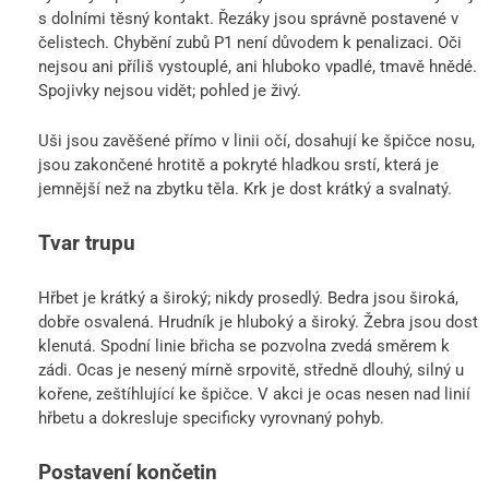
s dolními těsný kontakt. Řezáky jsou správně postavené v
čelistech. Chybění zubů P1 není důvodem k penalizaci. Oči
nejsou ani příliš vystouplé, ani hluboko vpadlé, tmavě hnědé.
Spojivky nejsou vidět; pohled je živý.
Uši jsou zavěšené přímo v linii očí, dosahují ke špičce nosu,
jsou zakončené hrotitě a pokryté hladkou srstí, která je
jemnější než na zbytku těla. Krk je dost krátký a svalnatý.
Tvar trupu
Hřbet je krátký a široký; nikdy prosedlý. Bedra jsou široká,
dobře osvalená. Hrudník je hluboký a široký. Žebra jsou dost
klenutá. Spodní linie břicha se pozvolna zvedá směrem k
zádi. Ocas je nesený mírně srpovitě, středně dlouhý, silný u
kořene, zeštíhlující ke špičce. V akci je ocas nesen nad linií
hřbetu a dokresluje specificky vyrovnaný pohyb.
Postavení končetin