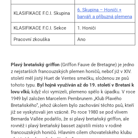
6. Skupina – Honiči +
KLASIFIKACE F.C.I. Skupina
barváři a příbuzná plemena
KLASIFIKACE F.C.I. Sekce
1. Honiči
Pracovní zkouška
Ano
Plavý bretaňský griffon
(Griffon Fauve de Bretagne) je jedno
z nejstarších francouzských plemen honičů, neboť již v XIV.
století měl jistý Huet de Ventes smečku, složenou ze psů
tohoto typu.
Byl hojně využíván až do 19. století v Bretani k
lovu vlků
, když vlci vymizeli, plemeno spělo k úpadku. V roce
1949 byl založen Marcelem Pembrunem „Klub Plavého
Bretaňského“, jehož úkolem bylo zachování těchto psů, kteří
již se vyskytovali jen vzácně. Po roce 1980 se pod vlivem
Bernarda Vallée podařilo, že si plavý bretaňský griffon, ale
rovněž i plavý bretaňský basset zajistili místo v rodině
francouzských honičů. Hlavním cílem chovatelského klubu