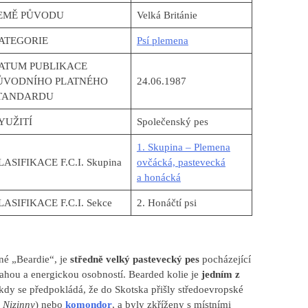
EMĚ PŮVODU
Velká Británie
ATEGORIE
Psí plemena
ATUM PUBLIKACE
ŮVODNÍHO PLATNÉHO
24.06.1987
TANDARDU
YUŽITÍ
Společenský pes
1. Skupina – Plemena
LASIFIKACE F.C.I. Skupina
ovčácká, pastevecká
a honácká
LASIFIKACE F.C.I. Sekce
2. Honáčtí psi
ané „Beardie“, je
středně velký pastevecký pes
pocházející
vahou a energickou osobností. Bearded kolie je
jedním z
, kdy se předpokládá, že do Skotska přišly středoevropské
 Nizinny
) nebo
komondor
, a byly zkříženy s místními