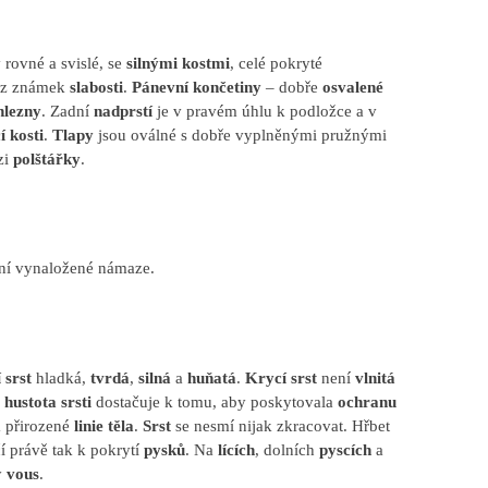
y
rovné a svislé, se
silnými kostmi
, celé pokryté
bez známek
slabosti
.
Pánevní končetiny
– dobře
osvalené
hlezny
. Zadní
nadprstí
je v pravém úhlu k podložce a v
í kosti
.
Tlapy
jsou oválné s dobře vyplněnými pružnými
zi
polštářky
.
lní vynaložené námaze.
 srst
hladká,
tvrdá
,
silná
a
huňatá
.
Krycí srst
není
vlnitá
a
hustota srsti
dostačuje k tomu, aby poskytovala
ochranu
a přirozené
linie těla
.
Srst
se nesmí nijak zkracovat. Hřbet
í právě tak k pokrytí
pysků
. Na
lících
, dolních
pyscích
a
ý
vous
.