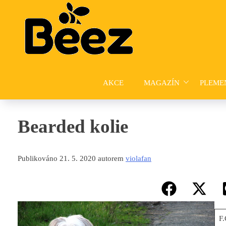
Skip
to
content
AKCE
MAGAZÍN
PLEME
Bearded kolie
Publikováno 21. 5. 2020 autorem
violafan
F.