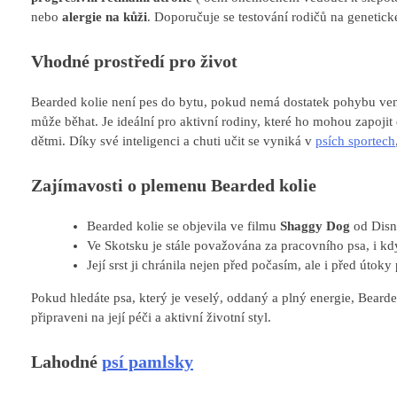
nebo
alergie na kůži
. Doporučuje se testování rodičů na genetic
Vhodné prostředí
pro život
Bearded kolie není pes do bytu, pokud nemá dostatek pohybu ve
může běhat. Je ideální pro aktivní rodiny, které ho mohou zapojit d
dětmi. Díky své inteligenci a chuti učit se vyniká v
psích sportech
Zajímavosti o plemenu Bearded kolie
Bearded kolie se objevila ve filmu
Shaggy Dog
od Disne
Ve Skotsku je stále považována za pracovního psa, i kd
Její srst ji chránila nejen před počasím, ale i před útoky 
Pokud hledáte psa, který je veselý, oddaný a plný energie, Beard
připraveni na její péči a aktivní životní styl.
Lahodné
psí pamlsky