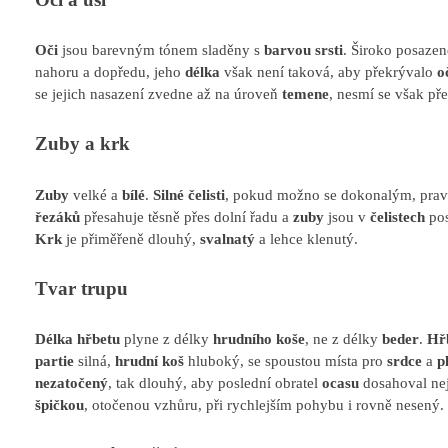
Oči
jsou barevným tónem sladěny s
barvou srsti
. Široko posazen
nahoru a dopředu, jeho
délka
však není taková, aby překrývalo
o
se jejich nasazení zvedne až na úroveň
temene
, nesmí se však př
Zuby a krk
Zuby
velké a
bílé
.
Silné čelisti
, pokud možno se dokonalým, pra
řezáků
přesahuje těsně přes dolní řadu a
zuby
jsou v
čelistech
pos
Krk
je přiměřeně dlouhý,
svalnatý
a lehce klenutý.
Tvar trupu
Délka hřbetu
plyne z délky
hrudního koše
, ne z délky
beder
.
Hř
partie
silná,
hrudní koš
hluboký, se spoustou místa pro
srdce
a
p
nezatočený
, tak dlouhý, aby poslední obratel
ocasu
dosahoval n
špičkou
, otočenou vzhůru, při rychlejším pohybu i rovně nesený