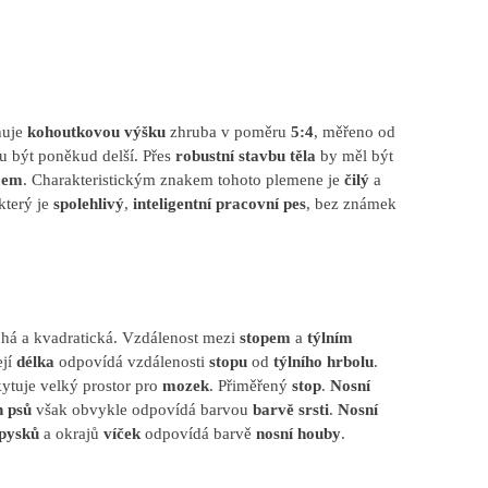
huje
kohoutkovou výšku
zhruba v poměru
5:4
, měřeno od
 být poněkud delší. Přes
robustní stavbu těla
by měl být
mem
. Charakteristickým znakem tohoto plemene je
čilý
a
 který je
spolehlivý
,
inteligentní pracovní pes
, bez známek
chá a kvadratická. Vzdálenost mezi
stopem
a
týlním
ejí
délka
odpovídá vzdálenosti
stopu
od
týlního hrbolu
.
kytuje velký prostor pro
mozek
. Přiměřený
stop
.
Nosní
 psů
však obvykle odpovídá barvou
barvě srsti
.
Nosní
pysků
a okrajů
víček
odpovídá barvě
nosní houby
.