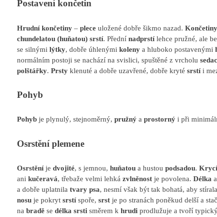
Postavení končetin
Hrudní končetiny
–
plece
uložené dobře šikmo nazad.
Končetin
chundelatou (huňatou) srstí
. Přední
nadprstí
lehce pružné, ale 
se silnými
lýtky
, dobře úhlenými
koleny
a hluboko postavenými
normálním postoji se nachází na svislici, spuštěné z vrcholu
sedac
polštářky
.
Prsty
klenuté a dobře uzavřené, dobře kryté
srstí
i me
Pohyb
Pohyb
je plynulý, stejnoměrný,
pružný
a
prostorný
i při minimá
Osrstění plemene
Osrstění
je
dvojité
, s jemnou,
huňatou
a hustou
podsadou
.
Krycí
ani
kučeravá
, třebaže velmi lehká
zvlněnost
je povolena.
Délka
a dobře uplatnila
tvary psa
, nesmí však být tak bohatá, aby stíral
nosu
je pokryt
srstí
spoře,
srst
je po stranách poněkud delší a stač
na
bradě
se
délka srsti
směrem k
hrudi
prodlužuje a tvoří typick