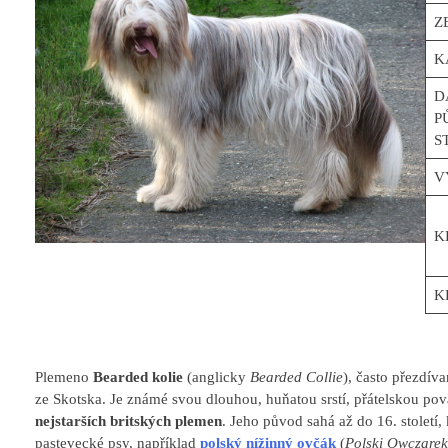
Z
K
D
P
S
V
K
K
Plemeno
Bearded kolie
(anglicky
Bearded Collie
), často přezdív
ze Skotska. Je známé svou dlouhou, huňatou srstí, přátelskou po
nejstarších britských plemen
. Jeho původ sahá až do 16. století
pastevecké psy, například
polský nížinný ovčák
(
Polski Owczarek