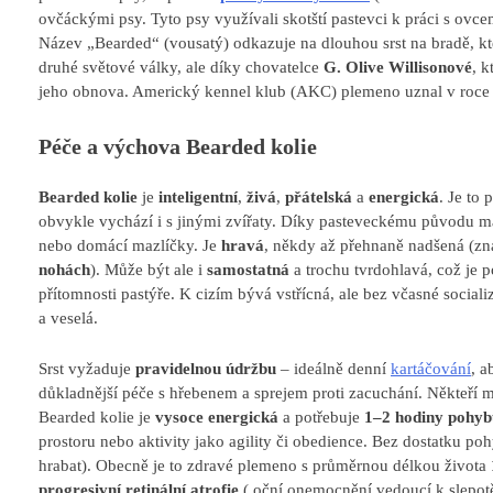
ovčáckými psy. Tyto psy využívali skotští pastevci k práci s o
Název „Bearded“ (vousatý) odkazuje na dlouhou srst na bradě, 
druhé světové války, ale díky chovatelce
G. Olive Willisonové
, k
jeho obnova. Americký kennel klub (AKC) plemeno uznal v roce
Péče a výchova Bearded kolie
Bearded kolie
je
inteligentní
,
živá
,
přátelská
a
energická
. Je to
obvykle vychází i s jinými zvířaty. Díky pasteveckému původu má 
nebo domácí mazlíčky. Je
hravá
, někdy až přehnaně nadšená (zná
nohách
). Může být ale i
samostatná
a trochu tvrdohlavá, což je 
přítomnosti pastýře. K cizím bývá vstřícná, ale bez včasné social
a veselá.
Srst vyžaduje
pravidelnou údržbu
– ideálně denní
kartáčování
, a
důkladnější péče s hřebenem a sprejem proti zacuchání. Někteří ma
Bearded kolie je
vysoce energická
a potřebuje
1–2 hodiny pohyb
prostoru nebo aktivity jako agility či obedience. Bez dostatku p
hrabat). Obecně je to zdravé plemeno s průměrnou délkou života
progresivní retinální atrofie
( oční onemocnění vedoucí k slepot