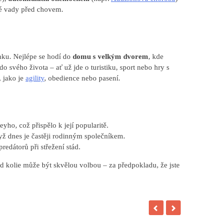
ké vady před chovem.
nku. Nejlépe se hodí do
domu s velkým dvorem
, kde
o svého života – ať už jde o turistiku, sport nebo hry s
, jako je
agility
, obedience nebo pasení.
yho, což přispělo k její popularitě.
yž dnes je častěji rodinným společníkem.
predátorů při střežení stád.
ed kolie může být skvělou volbou – za předpokladu, že jste