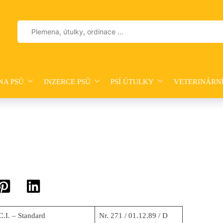
Vyhledávání
NA PSŮ
INZERCE PSŮ
PSÍ ÚTULKY
VETERINÁRN
C.I. – Standard
Nr. 271 / 01.12.89 / D