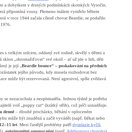
vcemi a dobytkem v drsných podmínkách skotských Vysočin.
která připomíná vousy. Plemeno málem vymřelo během
terá v roce 1944 začala cíleně chovat Beardie, se podařilo
 1976.
 pes s velkým srdcem, oddaný své rodině, skvělý s dětmi a
sklon „shromažďovat“ své okolí – ať už jde o lidi, děti
mý je její „
Beardie bounce“ – poskakování na předních
pozůstatek jejího původu, kdy musela rozhodovat bez
izace může být rezervovaná. Není agresivní, spíše zvědavá
by se nezacuchala a nezplstnatěla. Jednou týdně je potřeba
jitelé volí „puppy cut“ (krátký střih), což péči usnadňuje.
u denně
– dlouhé procházky, běhání v oploceném
ohybu může být znuděná a začít vyvádět (např. štěkat nebo
12–15 let
. Mezi častější problémy patří
dysplazie kyčlí
,
ě),
autoimunitní onemocnění
(např.
Addisonova choroba
)