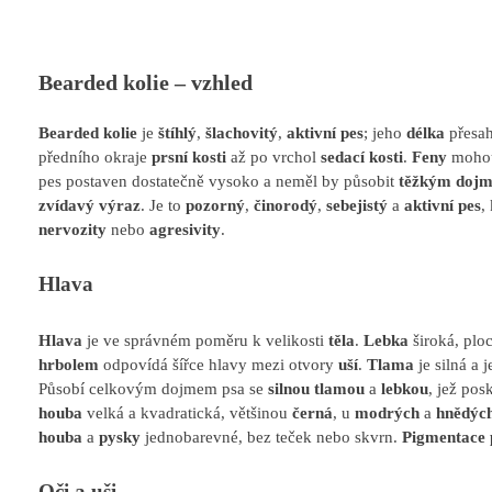
Bearded kolie – vzhled
Bearded kolie
je
štíhlý
,
šlachovitý
,
aktivní pes
; jeho
délka
přesa
předního okraje
prsní kosti
až po vrchol
sedací kosti
.
Feny
mohou
pes postaven dostatečně vysoko a neměl by působit
těžkým doj
zvídavý výraz
. Je to
pozorný
,
činorodý
,
sebejistý
a
aktivní pes
,
nervozity
nebo
agresivity
.
Hlava
Hlava
je ve správném poměru k velikosti
těla
.
Lebka
široká, plo
hrbolem
odpovídá šířce hlavy mezi otvory
uší
.
Tlama
je silná a j
Působí celkovým dojmem psa se
silnou tlamou
a
lebkou
, jež pos
houba
velká a kvadratická, většinou
černá
, u
modrých
a
hnědých
houba
a
pysky
jednobarevné, bez teček nebo skvrn.
Pigmentace 
Oči a uši