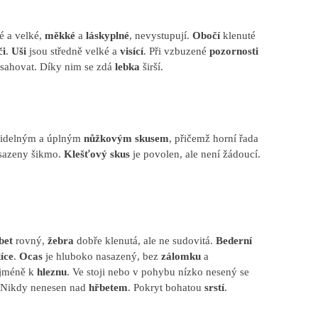
é a velké,
měkké
a
láskyplné
, nevystupují.
Obočí
klenuté
či
.
Uši
jsou středně velké a
visící
. Při vzbuzené
pozornosti
esahovat. Díky nim se zdá
lebka
širší.
videlným a úplným
nůžkovým skusem
, přičemž horní řada
azeny šikmo.
Klešťový skus
je povolen, ale není žádoucí.
bet
rovný,
žebra
dobře klenutá, ale ne sudovitá.
Bederní
líce
.
Ocas
je hluboko nasazený, bez
zálomku
a
ejméně k
hleznu
. Ve stoji nebo v pohybu nízko nesený se
. Nikdy nenesen nad
hřbetem
. Pokryt bohatou
srstí
.