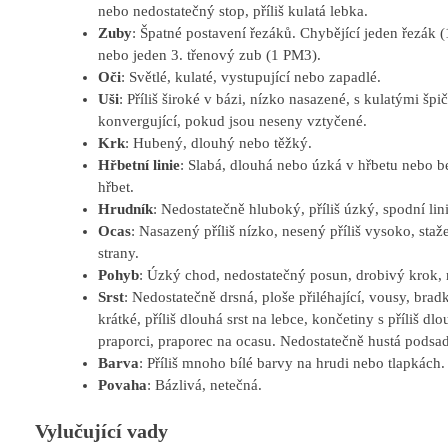
nebo nedostatečný stop, příliš kulatá lebka.
Zuby
: Špatné postavení řezáků. Chybějící jeden řezák (
nebo jeden 3. třenový zub (1 PM3).
Oči
: Světlé, kulaté, vystupující nebo zapadlé.
Uši
: Příliš široké v bázi, nízko nasazené, s kulatými šp
konvergující, pokud jsou neseny vztyčené.
Krk
: Hubený, dlouhý nebo těžký.
Hřbetní linie
: Slabá, dlouhá nebo úzká v hřbetu nebo be
hřbet.
Hrudník
: Nedostatečně hluboký, příliš úzký, spodní lin
Ocas
: Nasazený příliš nízko, nesený příliš vysoko, st
strany.
Pohyb
: Úzký chod, nedostatečný posun, drobivý krok,
Srst
: Nedostatečně drsná, ploše přiléhající, vousy, bradk
krátké, příliš dlouhá srst na lebce, končetiny s příliš d
praporci, praporec na ocasu. Nedostatečně hustá podsada,
Barva
: Příliš mnoho bílé barvy na hrudi nebo tlapkách.
Povaha
: Bázlivá, netečná.
Vylučující vady