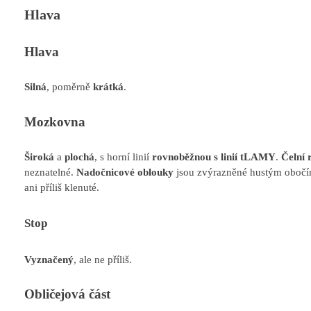
Hlava
Hlava
Silná
, poměrně
krátká
.
Mozkovna
Široká
a
plochá
, s horní linií
rovnoběžnou s linií tLAMY
.
Čelní 
neznatelné.
Nadočnicové oblouky
jsou zvýrazněné hustým oboč
ani příliš klenuté.
Stop
Vyznačený
, ale ne příliš.
Obličejová část