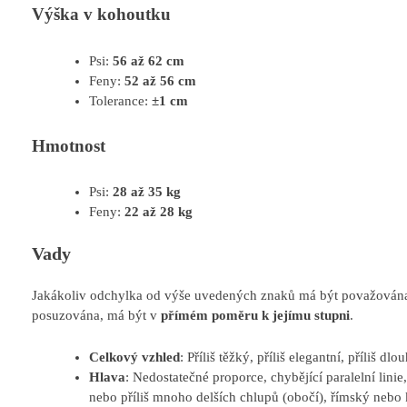
Výška v kohoutku
Psi:
56 až 62 cm
Feny:
52 až 56 cm
Tolerance:
±1 cm
Hmotnost
Psi:
28 až 35 kg
Feny:
22 až 28 kg
Vady
Jakákoliv odchylka od výše uvedených znaků má být považován
posuzována, má být v
přímém poměru k jejímu stupni
.
Celkový vzhled
: Příliš těžký, příliš elegantní, příliš dl
Hlava
: Nedostatečné proporce, chybějící paralelní linie,
nebo příliš mnoho delších chlupů (obočí), římský nebo 