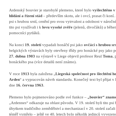
Ardenský bouvier je starobylé plemeno, které bylo
vyšlechtěno 
hlídání a řízení stád
– především skotu, ale i ovcí, prasat či koní.
psi s hrubou srstí, cenění pro svou vytrvalost a odolnost v nároč
tito psi využívali i k
lovu vysoké zvěře
(jelenů, divočáků) a během
pomocníci pytláků.
Na konci
19. století
vypadali honáčtí psi jako
ovčáci s hrubou srs
belgických výstavách byly otevřeny třídy pro honácké psy jako 
27. dubna 1903
na výstavě v Liege objevil profesor Reul
Toma
, 
honáckého psa (více detailů není známo).
V roce
1913
byla založena „
Liegeská společnost pro šlechtění h
Arden
“ a vypracován návrh standardu. Konečný text byl přijat v 
dne
16. června 1963
.
Plemeno bylo pojmenováno podle své funkce –
„bouvier“ zname
„Ardennes“ odkazuje na oblast původu. V 19. století byli tito psi
úbytkem tradičního zemědělství a mechanizací v 20. století začali
téměř vymřelo – ještě ve 40. letech bylo několik jedinců vyveze