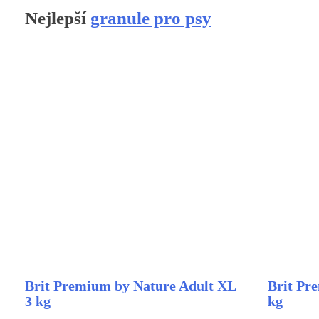
Nejlepší
granule pro psy
Brit Premium by Nature Adult XL
Brit Pr
3 kg
kg