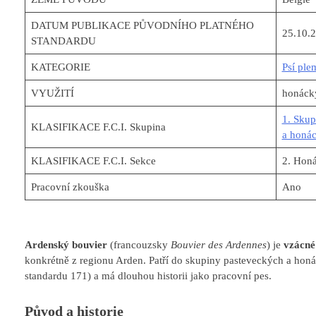
DATUM PUBLIKACE PŮVODNÍHO PLATNÉHO
25.10.
STANDARDU
KATEGORIE
Psí ple
VYUŽITÍ
honáck
1. Skup
KLASIFIKACE F.C.I. Skupina
a honá
KLASIFIKACE F.C.I. Sekce
2. Honá
Pracovní zkouška
Ano
Ardenský bouvier
(francouzsky
Bouvier des Ardennes
) je
vzácné
konkrétně z regionu Arden. Patří do skupiny pasteveckých a honá
standardu 171) a má dlouhou historii jako pracovní pes.
Původ a historie