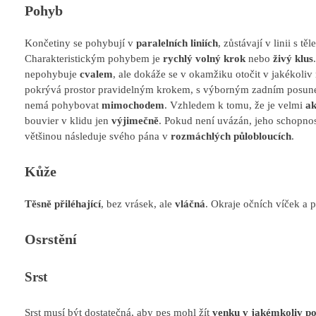
Pohyb
Končetiny se pohybují v
paralelních liniích
, zůstávají v linii s t
Charakteristickým pohybem je
rychlý volný krok
nebo
živý klus
nepohybuje
cvalem
, ale dokáže se v okamžiku otočit v jakékoliv
pokrývá prostor pravidelným krokem, s výborným zadním posu
nemá pohybovat
mimochodem
. Vzhledem k tomu, že je velmi
ak
bouvier v klidu jen
výjimečně
. Pokud není uvázán, jeho schopnost
většinou následuje svého pána v
rozmáchlých půlobloucích
.
Kůže
Těsně přiléhající
, bez vrásek, ale
vláčná
. Okraje očních víček a
Osrstění
Srst
Srst musí být dostatečná, aby pes mohl žít
venku v jakémkoliv po