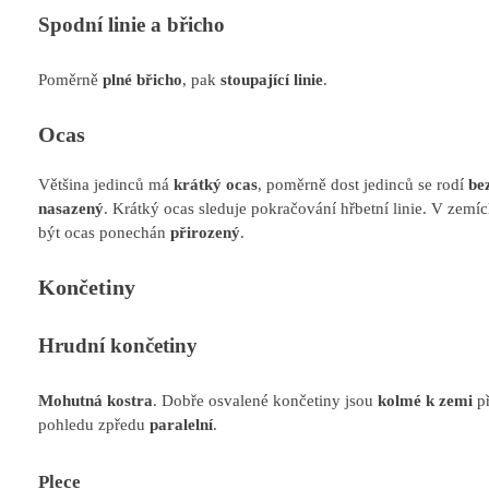
Spodní linie a břicho
Poměrně
plné břicho
, pak
stoupající linie
.
Ocas
Většina jedinců má
krátký ocas
, poměrně dost jedinců se rodí
be
nasazený
. Krátký ocas sleduje pokračování hřbetní linie. V zemí
být ocas ponechán
přirozený
.
Končetiny
Hrudní končetiny
Mohutná kostra
. Dobře osvalené končetiny jsou
kolmé k zemi
př
pohledu zpředu
paralelní
.
Plece