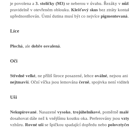
je povolena a
3. stoličky (M3)
se neberou v úvahu. Řezáky v
nůž
pravidelně v otevřeném oblouku.
Klešťový skus
bez ztráty kontak
upřednostňován. Ústní dutina musí být co nejvíce
pigmentovaná
.
Líce
Plochá
, ale
dobře osvalená
.
Oči
Středně velké
, ne příliš široce posazené, lehce
oválné
, nejsou ani
nejtmavší
. Oční víčka jsou lemována
černě
, spojivka není viditel
Uši
Nekupírované
. Nasazené
vysoko
,
trojúhelníkové
, poměrně
malé
dosahovat dále než k vnějšímu koutku oka. Preferovány jsou
vzty
vzhůru.
Rovné uši
se špičkou spadající dopředu nebo
polovztyče