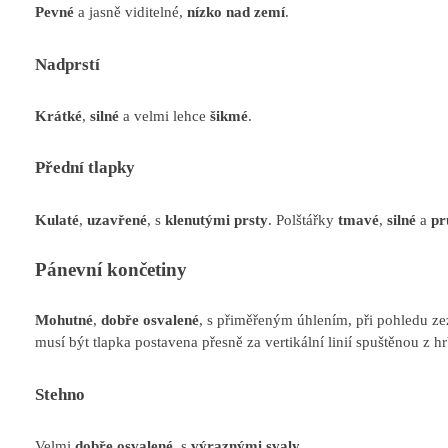
Pevné
a jasně viditelné,
nízko nad zemí
.
Nadprstí
Krátké
,
silné
a velmi lehce
šikmé
.
Přední tlapky
Kulaté
,
uzavřené
, s
klenutými prsty
. Polštářky
tmavé
,
silné
a
pr
Pánevní končetiny
Mohutné
,
dobře osvalené
, s přiměřeným úhlením, při pohledu z
musí být tlapka postavena přesně za vertikální linií spuštěnou z hr
Stehno
Velmi
dobře osvalené
, s
výraznými svaly
.