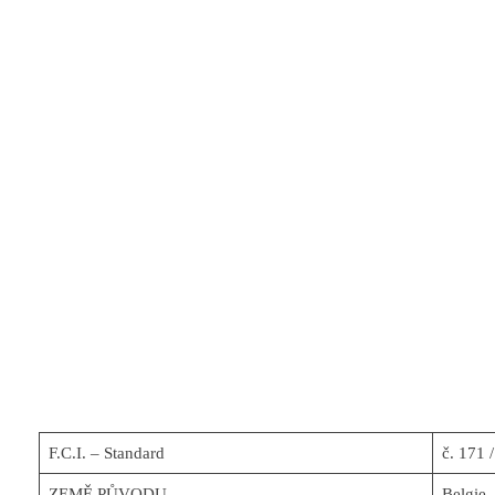
F.C.I. – Standard
č. 171 
ZEMĚ PŮVODU
Belgie