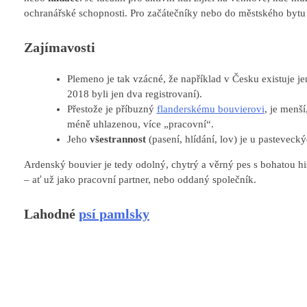
ochranářské schopnosti. Pro začátečníky nebo do městského bytu 
Zajímavosti
Plemeno je tak vzácné, že například v Česku existuje je
2018 byli jen dva registrovaní).
Přestože je příbuzný
flanderskému bouvierovi
, je menší
méně uhlazenou, více „pracovní“.
Jeho
všestrannost
(pasení, hlídání, lov) je u pastevec
Ardenský bouvier je tedy odolný, chytrý a věrný pes s bohatou hist
– ať už jako pracovní partner, nebo oddaný společník.
Lahodné
psí pamlsky