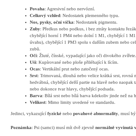
Povaha
: Agresivní nebo nervózní.
Celkový vzhled
: Nedostatek plemenného typu.
Nos, pysky, oční víčka
: Nedostatek pigmentu.
Zuby
: Předkus nebo podkus, i bez ztráty kontaktu řezák
chybějící horní 1 PM4 nebo dolní 1 M1, chybějící 1 M
úvahu), chybějící 1 PM3 spolu s dalším zubem nebo cel
zubů.
Oči
: Žluté, čínské, vypadající jako oči divokého zvířete
Uši
: Kupírované nebo ploše přiléhající k lícím.
Ocas
: Vertikální prut nebo zatočený ocas.
Srst
: Trimovaná, dlouhá nebo velice krátká srst, rovná
hedvábná, chybějící delší partie na hlavě nebo naopak ta
nebo dokonce tvar hlavy, chybějící podsada.
Barva
: Bílá srst nebo bílá barva kdekoliv jinde než na 
Velikost
: Mimo limity uvedené ve standardu.
Jedinci, vykazující
fyzické
nebo
povahové abnormality
, musí b
Poznámka
: Psi (samci) musí mít dvě zjevně
normálně vyvinutá v