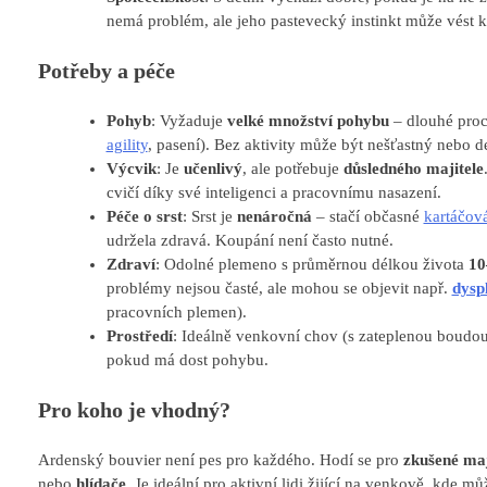
nemá problém, ale jeho pastevecký instinkt může vést k 
Potřeby a péče
Pohyb
: Vyžaduje
velké množství pohybu
– dlouhé proc
agility
, pasení). Bez aktivity může být nešťastný nebo de
Výcvik
: Je
učenlivý
, ale potřebuje
důsledného majitele
cvičí díky své inteligenci a pracovnímu nasazení.
Péče o srst
: Srst je
nenáročná
– stačí občasné
kartáčov
udržela zdravá. Koupání není často nutné.
Zdraví
: Odolné plemeno s průměrnou délkou života
10
problémy nejsou časté, ale mohou se objevit např.
dyspl
pracovních plemen).
Prostředí
: Ideálně venkovní chov (s zateplenou boudou)
pokud má dost pohybu.
Pro koho je vhodný?
Ardenský bouvier není pes pro každého. Hodí se pro
zkušené maj
nebo
hlídače
. Je ideální pro aktivní lidi žijící na venkově, kde m