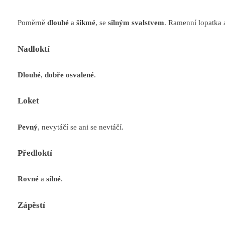
Poměrně
dlouhé
a
šikmé
, se
silným svalstvem
. Ramenní lopatka a
Nadloktí
Dlouhé
,
dobře osvalené
.
Loket
Pevný
, nevytáčí se ani se nevtáčí.
Předloktí
Rovné
a
silné
.
Zápěstí