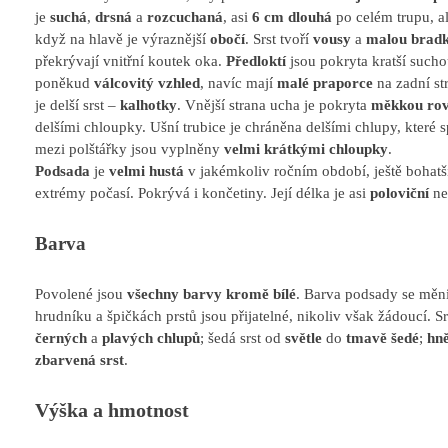
je
suchá
,
drsná
a
rozcuchaná
, asi
6 cm dlouhá
po celém trupu, a
když na hlavě je výraznější
obočí
. Srst tvoří
vousy
a
malou brad
překrývají vnitřní koutek oka.
Předloktí
jsou pokryta kratší suchou
poněkud
válcovitý vzhled
, navíc mají
malé praporce
na zadní st
je delší srst –
kalhotky
. Vnější strana ucha je pokryta
měkkou rov
delšími chloupky. Ušní trubice je chráněna delšími chlupy, které sp
mezi polštářky jsou vyplněny
velmi krátkými chloupky
.
Podsada
je
velmi hustá
v jakémkoliv ročním období, ještě bohatší
extrémy počasí. Pokrývá i končetiny. Její délka je asi
poloviční
než
Barva
Povolené jsou
všechny barvy kromě bílé
. Barva podsady se mění
hrudníku a špičkách prstů jsou přijatelné, nikoliv však žádoucí. S
černých
a
plavých chlupů
; šedá srst od
světle
do
tmavě šedé
;
hn
zbarvená srst
.
Výška a hmotnost