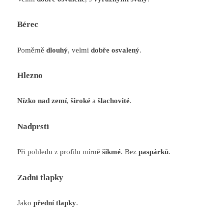
Bérec
Poměrně
dlouhý
, velmi
dobře osvalený
.
Hlezno
Nízko nad zemí
,
široké
a
šlachovité
.
Nadprstí
Při pohledu z profilu mírně
šikmé
. Bez
paspárků
.
Zadní tlapky
Jako
přední tlapky
.