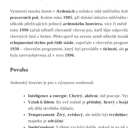
Vymizení mnoha farem v
Ardenách
a redukce stád mléčného doby
pracovních psů
. Kolem roku
1985
, při sbírání mleziva mléčného 
několik přežívajících jedinců
ardenského bouviera
, více či méně
roku
1990
začali někteří chovatelé chovat psy, kteří lépe odpovíd
chovných linií z Arden. Překvapivě na severu země několik hon
schopnostmi těchto psů řídit stádo
, započalo s chovným program
1930
– chovným programem, který byl prováděn v
tichosti
, ale
p
byla znovuobjevena až v roce
1996
.
Povaha
Ardenský bouvier je pes s výraznou osobností:
Inteligence a energie
:
Chytrý
,
aktivní
, rád pracuje. V
Vztah k lidem
: Ke své rodině je
přítulný
,
hravý
a
loajá
něj dělá skvělého hlídače.
Temperament
:
Živý
,
zvědavý
, ale může být
tvrdohlav
majetku je
odvážný
.
Společenskost
: S dětmi vychází dobře, pokud je na ně 