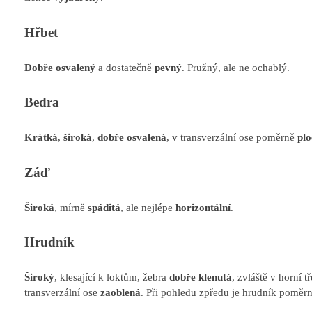
Hřbet
Dobře osvalený
a dostatečně
pevný
. Pružný, ale ne ochablý.
Bedra
Krátká
,
široká
,
dobře osvalená
, v transverzální ose poměrně
pl
Záď
Široká
, mírně
spáditá
, ale nejlépe
horizontální
.
Hrudník
Široký
, klesající k loktům, žebra
dobře klenutá
, zvláště v horní 
transverzální ose
zaoblená
. Při pohledu zpředu je hrudník poměr