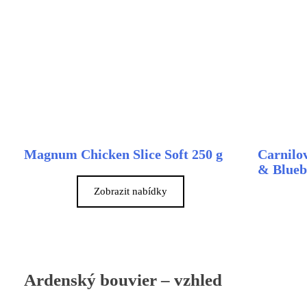
Magnum Chicken Slice Soft 250 g
Carnilo
& Bluebe
Zobrazit nabídky
Ardenský bouvier – vzhled