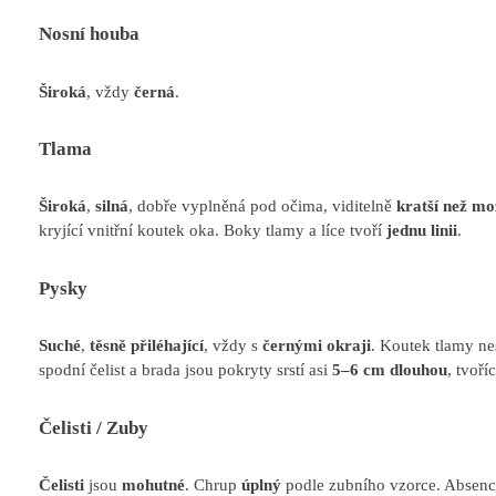
Nosní houba
Široká
, vždy
černá
.
Tlama
Široká
,
silná
, dobře vyplněná pod očima, viditelně
kratší než m
kryjící vnitřní koutek oka. Boky tlamy a líce tvoří
jednu linii
.
Pysky
Suché
,
těsně přiléhající
, vždy s
černými okraji
. Koutek tlamy ne
spodní čelist a brada jsou pokryty srstí asi
5–6 cm dlouhou
, tvoří
Čelisti / Zuby
Čelisti
jsou
mohutné
. Chrup
úplný
podle zubního vzorce. Absen