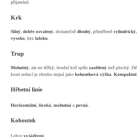
přijatelné.
Krk
Silný
,
dobře osvalený
, dostatečně
dlouhý
, přiměřeně
cylindrický
vysoko
, bez
laloku
.
Trup
Mohutný
, ale ne těžký, hrudní koš spíše
zaoblený
než plochý. Dé
kosti sedací je zhruba stejná jako
kohoutková výška
.
Kompaktní
Hřbetní linie
Horizontální
,
široká
,
mohutná
a
pevná
.
Kohoutek
Lehce
vyjádřený
.