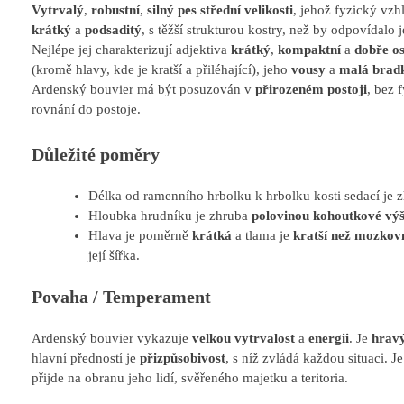
Vytrvalý
,
robustní
,
silný pes střední velikosti
, jehož fyzický vzh
krátký
a
podsaditý
, s těžší strukturou kostry, než by odpovídalo j
Nejlépe jej charakterizují adjektiva
krátký
,
kompaktní
a
dobře o
(kromě hlavy, kde je kratší a přiléhající), jeho
vousy
a
malá brad
Ardenský bouvier má být posuzován v
přirozeném postoji
, bez 
rovnání do postoje.
Důležité poměry
Délka od ramenního hrbolku k hrbolku kosti sedací je 
Hloubka hrudníku je zhruba
polovinou kohoutkové vý
Hlava je poměrně
krátká
a tlama je
kratší než mozkov
její šířka.
Povaha / Temperament
Ardenský bouvier vykazuje
velkou vytrvalost
a
energii
. Je
hrav
hlavní předností je
přizpůsobivost
, s níž zvládá každou situaci. J
přijde na obranu jeho lidí, svěřeného majetku a teritoria.