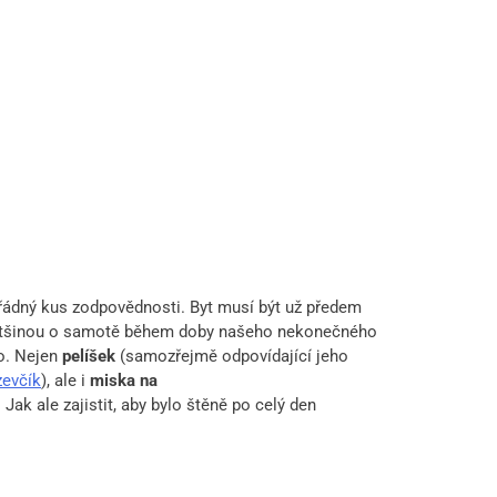
ořádný kus zodpovědnosti. Byt musí být už předem
ovětšinou o samotě během doby našeho nekonečného
o. Nejen
pelíšek
(samozřejmě odpovídající jeho
zevčík
), ale i
miska na
Jak ale zajistit, aby bylo štěně po celý den