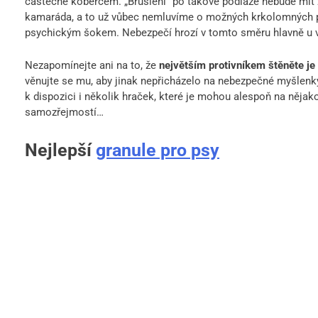
částečně kobercem. „Bruslení“ po takové podlaze nebude mít 
kamaráda, a to už vůbec nemluvíme o možných krkolomných p
psychickým šokem. Nebezpečí hrozí v tomto směru hlavně u 
Nezapomínejte ani na to, že
největším protivníkem štěněte je 
věnujte se mu, aby jinak nepřicházelo na nebezpečné myšlenky
k dispozici i několik hraček, které je mohou alespoň na nějako
samozřejmostí…
Nejlepší
granule pro psy