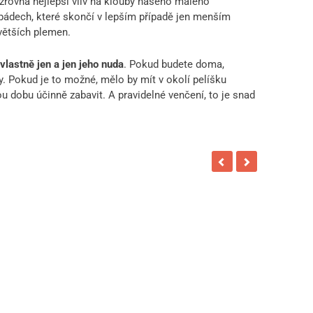
zrovna nejlepší vliv na klouby našeho malého
ádech, které skončí v lepším případě jen menším
větších plemen.
vlastně jen a jen jeho nuda
. Pokud budete doma,
. Pokud je to možné, mělo by mít v okolí pelíšku
u dobu účinně zabavit. A pravidelné venčení, to je snad