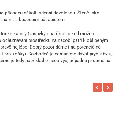
eho příchodu několikadenní dovolenou. Štěně take
eznámit s budoucím působištěm.
ektrické kabely (zásuvky opatříme pokud možno
o ochutnávání prostředku na nádobí patří k oblíbeným
právě nejlépe. Dobrý pozor dáme i na potenciálně
á i pro kočky). Rozhodně je nemusíme dávat pryč z bytu,
ěsíme je tedy například o něco výš, případně je dáme na