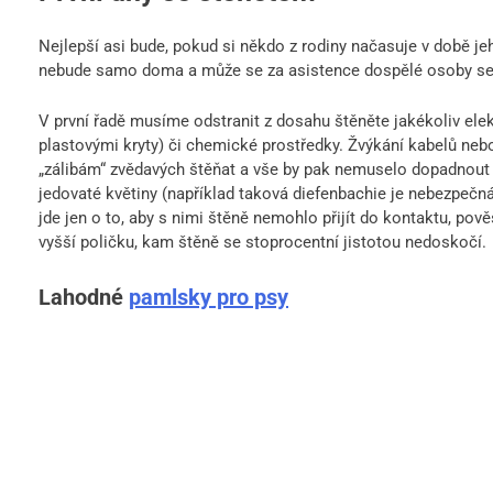
Nejlepší asi bude, pokud si někdo z rodiny načasuje v době j
nebude samo doma a může se za asistence dospělé osoby s
V první řadě musíme odstranit z dosahu štěněte jakékoliv el
plastovými kryty) či chemické prostředky. Žvýkání kabelů neb
„zálibám“ zvědavých štěňat a vše by pak nemuselo dopadnout 
jedovaté květiny (například taková diefenbachie je nebezpečn
jde jen o to, aby s nimi štěně nemohlo přijít do kontaktu, pov
vyšší poličku, kam štěně se stoprocentní jistotou nedoskočí.
Lahodné
pamlsky pro psy