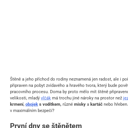
Štěně a jeho příchod do rodiny neznamená jen radost, ale i p
připraven na pobyt zvídavého a hravého tvora, který bude p
pracovního procesu. Doma by proto mělo mít štěně připraven
velikosti, mladý
vlčák
má trochu jiné nároky na prostor než
je
krmení
,
obojek
s vodítkem,
různé
misky
a
kartáč
nebo hřeben. 
v maximálním bezpečí?
První dny se štěnětem