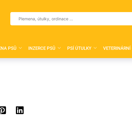
Vyhledávání
ENA PSŮ
INZERCE PSŮ
PSÍ ÚTULKY
VETERINÁRNÍ