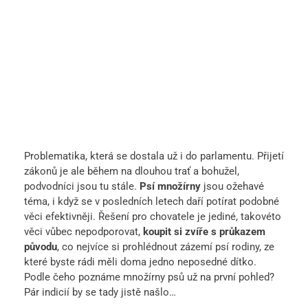
Problematika, která se dostala už i do parlamentu. Přijetí
zákonů je ale během na dlouhou trať a bohužel,
podvodníci jsou tu stále.
Psí množírny
jsou ožehavé
téma, i když se v posledních letech daří potírat podobné
věci efektivněji. Řešení pro chovatele je jediné, takovéto
věci vůbec nepodporovat,
koupit si zvíře s průkazem
původu
, co nejvíce si prohlédnout zázemí psí rodiny, ze
které byste rádi měli doma jedno neposedné dítko.
Podle čeho poznáme množírny psů už na první pohled?
Pár indicií by se tady jistě našlo…