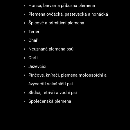
Honiči, barváři a příbuzná plemena
Plemena ovčácká, pastevecká a honácká
Špicové a primitivní plemena
Teriéři
Ohaři
Neuznaná plemena psů
Chrti
Jezevčíci
Pinčové, knírači, plemena molossoidní a
švýcarští salašničtí psi
Slídiči, retrívři a vodní psi
Společenská plemena