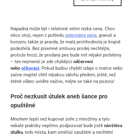
Nápadná může být i relativně velmi nízká cena. Chov
něco stojí, nejen z pohledu
veterinární péče
, granulí a
konzerv, takže je pravda, že malá protihodnota je krajně
podezřelá. Bez písemné smlouvy prodej nechtějte,
protože hrozí, že prodaný pes bude mít nějaké problémy
– ten nejmenší je zde chybějící
odčervení
nebo
očkování
.
Pokud budou chybět údaje o matce nebo
začne majitel chtít nějakou zálohu předem, ještě, než
štěně vůbec uvidíte naživo, mějte se také na pozoru!
Proč nezkusit útulek aneb šance pro
opuštěné
Mnohem lepší než kupovat zvíře z množírny a tyto
nekalé praktiky nepřímo podporovat bude jistě
návštěva
útulku
, tedy místa, kam směřují opuštění a nechtění