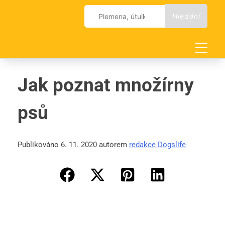
Skip
Vyhledávání
to
content
Jak poznat množírny
psů
Publikováno 6. 11. 2020 autorem
redakce Dogslife