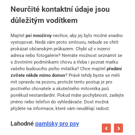
Neurčité kontaktní údaje jsou
důležitým vodítkem
Majitel
psí množírny
nechce, aby jej bylo možné snadno
vystopovat. Nedá vám proto smlouvu, nebude se chtít
prokázat občanským průkazem. Chybí už v inzerci
adresa nebo fotogalerie? Nemáte možnost seznámit se
s životními podmínkami chovu a třeba i poznat matku
vašeho budoucího psího miláčka? Chce majitel
předání
zvířete někde mimo domov
? Právě tehdy byste se měli
mít opravdu na pozoru, protože tento postup je pro
poctivého chovatele a skutečného milovníka psů
poněkud nestandardní. Pokud máte pochybnosti, zadejte
jméno nebo telefon do vyhledávače. Dost možná
přijdete na informace, které vám neudělají radost.
Lahodné
pamlsky pro psy