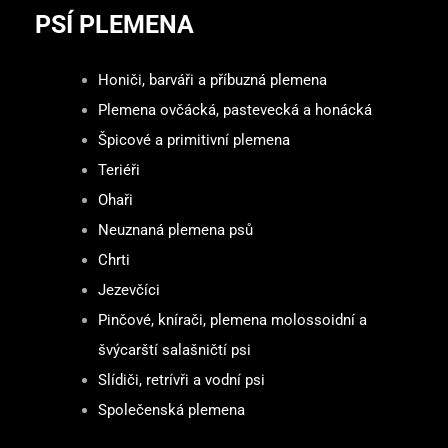
PSÍ PLEMENA
Honiči, barváři a příbuzná plemena
Plemena ovčácká, pastevecká a honácká
Špicové a primitivní plemena
Teriéři
Ohaři
Neuznaná plemena psů
Chrti
Jezevčíci
Pinčové, knírači, plemena molossoidní a
švýcarští salašničtí psi
Slídiči, retrívři a vodní psi
Společenská plemena