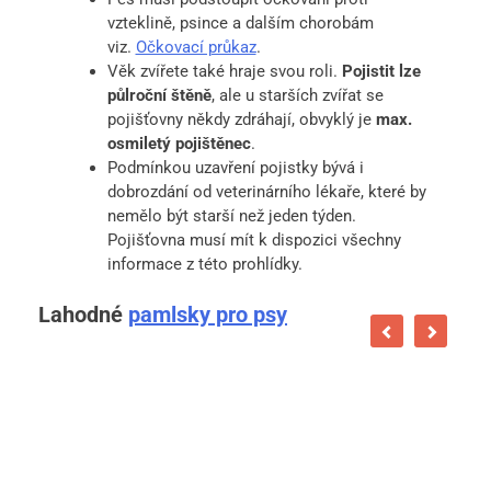
vzteklině, psince a dalším chorobám
viz.
Očkovací průkaz
.
Věk zvířete také hraje svou roli.
Pojistit lze
půlroční štěně
, ale u starších zvířat se
pojišťovny někdy zdráhají, obvyklý je
max.
osmiletý pojištěnec
.
Podmínkou uzavření pojistky bývá i
dobrozdání od veterinárního lékaře, které by
nemělo být starší než jeden týden.
Pojišťovna musí mít k dispozici všechny
informace z této prohlídky.
Lahodné
pamlsky pro psy