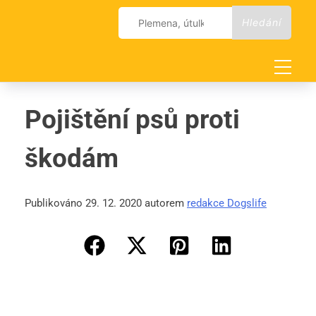
Skip
Vyhledávání
to
content
Pojištění psů proti
škodám
Publikováno 29. 12. 2020 autorem
redakce Dogslife