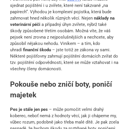
sjednat pojištění i u zvířete, které není takzvaně „na
papírech“. Výhodou je komplexní pojistka, která bude
zahrnovat hned několik různých věcí. Nejen
náklady na
veterinární péči
a případný úhyn zvířete, nýbrž také
škody způsobené třetím osobám. Možná víte, že váš
pejsek není zrovna z nejposlušnějších a nechcete, aby
způsobil nějakou nehodu. Viníkem – a tím, kdo
uhradí
finanční škodu
– jste totiž ze zákona vy sami.
Některé pojišťovny zahrnují pojištění domácích zvířat do
tzv. pojištění odpovědnosti, které se může vztahovat i na
všechny členy domácnosti.
Pokouše nebo zničí boty, poničí
majetek
Pes je stále jen pes
– může pomočit velmi drahý
koberec, neboť nemá z hodnoty věcí, jak ji chápeme my,
vůbec rozum, podobně jako třeba malé dítě. Je pak zcela
nasnadě, že bychom škodu za roztrhané boty, poničený