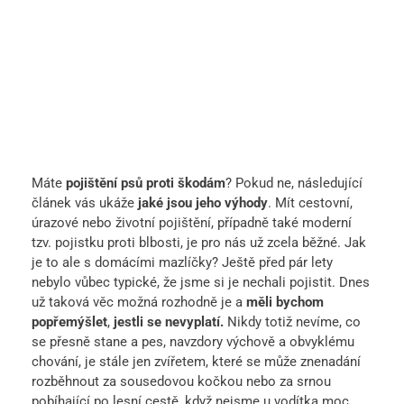
Máte
pojištění psů proti škodám
? Pokud ne, následující
článek vás ukáže
jaké jsou jeho výhody
. Mít cestovní,
úrazové nebo životní pojištění, případně také moderní
tzv. pojistku proti blbosti, je pro nás už zcela běžné. Jak
je to ale s domácími mazlíčky? Ještě před pár lety
nebylo vůbec typické, že jsme si je nechali pojistit. Dnes
už taková věc možná rozhodně je a
měli bychom
popřemýšlet
,
jestli se nevyplatí.
Nikdy totiž nevíme, co
se přesně stane a pes, navzdory výchově a obvyklému
chování, je stále jen zvířetem, které se může znenadání
rozběhnout za sousedovou kočkou nebo za srnou
pobíhající po lesní cestě, když nejsme u vodítka moc