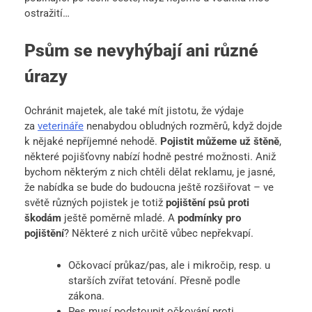
ostražití…
Psům se nevyhýbají ani různé
úrazy
Ochránit majetek, ale také mít jistotu, že výdaje
za
veterináře
nenabydou obludných rozměrů, když dojde
k nějaké nepříjemné nehodě.
Pojistit můžeme už štěně
,
některé pojišťovny nabízí hodně pestré možnosti. Aniž
bychom některým z nich chtěli dělat reklamu, je jasné,
že nabídka se bude do budoucna ještě rozšiřovat – ve
světě různých pojistek je totiž
pojištění psů proti
škodám
ještě poměrně mladé. A
podmínky pro
pojištění
? Některé z nich určitě vůbec nepřekvapí.
Očkovací průkaz/pas, ale i mikročip, resp. u
starších zvířat tetování. Přesně podle
zákona.
Pes musí podstoupit očkování proti