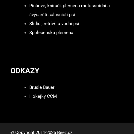
Pinčové, knírači, plemena molossoidní a
švýcarští salašničtí psi
Slídiči, retrívři a vodní psi
Společenská plemena
ODKAZY
Brusle Bauer
Hokejky CCM
© Copyright 2011-2025 Beez.cz