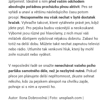
zpříjemnit. Ideálně s ním
před vaším odchodem
absolvujte pořádnou procházku plnou aktivit
. Pes se
vyřádí a unaví a většinu následujícího času potom
prospí.
Nezapomeňte mu však nechat v bytě dostatek
hraček
. Vyhraďte takové, které vytáhnete právě jen, když
jdete pryč. Pro pejska budou vzácnější a neokoukané.
Výborné jsou různé psí hlavolamy, z nich musí váš
miláček důvtipem vydolovat nějakou dobrotu. Zabaví ho
totiž na delší dobu. Můžete také nechat zapnutou televizi
nebo rádio. Utlumíte tak venkovní hluk, který by mohl
zvíře rozrušit nebo vyděsit.
V neposlední řadě se snažte
nenechávat vašeho psího
parťáka samotného déle, než je nezbytně nutné.
Pokud
přece jen plánujete delší nepřítomnost, zkuste sehnat
někoho, kdo za pejskem alespoň na chvilku zajde,
pohraje si s ním a vyvenčí ho.
Autor: Ilona Dobrovolná | Foto: unsplash.com |