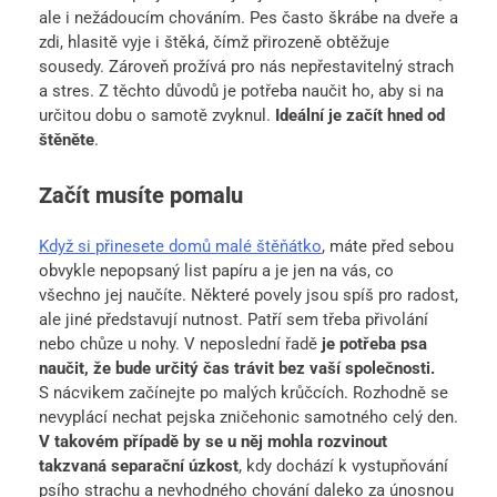
ale i nežádoucím chováním. Pes často škrábe na dveře a
zdi, hlasitě vyje i štěká, čímž přirozeně obtěžuje
sousedy. Zároveň prožívá pro nás nepřestavitelný strach
a stres. Z těchto důvodů je potřeba naučit ho, aby si na
určitou dobu o samotě zvyknul.
Ideální je začít hned od
štěněte
.
Začít musíte pomalu
Když si přinesete domů malé štěňátko
, máte před sebou
obvykle nepopsaný list papíru a je jen na vás, co
všechno jej naučíte. Některé povely jsou spíš pro radost,
ale jiné představují nutnost. Patří sem třeba přivolání
nebo chůze u nohy. V neposlední řadě
je potřeba psa
naučit, že bude určitý čas trávit bez vaší společnosti.
S nácvikem začínejte po malých krůčcích. Rozhodně se
nevyplácí nechat pejska zničehonic samotného celý den.
V takovém případě by se u něj mohla rozvinout
takzvaná separační úzkost
, kdy dochází k vystupňování
psího strachu a nevhodného chování daleko za únosnou