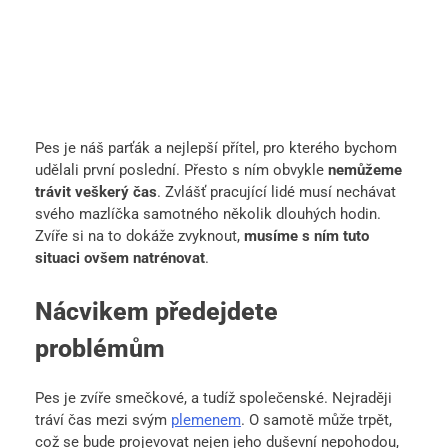
Pes je náš parťák a nejlepší přítel, pro kterého bychom
udělali první poslední. Přesto s ním obvykle
nemůžeme
trávit veškerý čas
. Zvlášť pracující lidé musí nechávat
svého mazlíčka samotného několik dlouhých hodin.
Zvíře si na to dokáže zvyknout,
musíme s ním tuto
situaci ovšem natrénovat
.
Nácvikem předejdete
problémům
Pes je zvíře smečkové, a tudíž společenské. Nejraději
tráví čas mezi svým
plemenem
. O samotě může trpět,
což se bude projevovat nejen jeho duševní nepohodou,