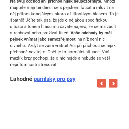
Na svůj odchod ani příchod nijak neupozorňujte
. Mnozí
majitelé mají tendenci se s pejskem loučit a mluvit na
něj přitom konejšivým, skoro až lítostivým hlasem. To je
špatně! Učíte tak psa, že jde o nějakou specifickou
situaci a tónem hlasu mu dáváte najevo, že se má začít
strachovat nebo prožívat tíseň.
Vaše odchody by měl
pejsek vnímat jako samozřejmost
, na níž není nic
divného. Vždyť se zase vrátíte! Ani při příchodu se nijak
přehnaně nevítejte. Opět je to normální situace. Váš
mazlík brzy pochopí, že o nic nejde a nebude se vaší
nepřítomností stresovat.
Lahodné
pamlsky pro psy