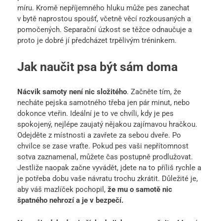
míru. Kromě nepříjemného hluku může pes zanechat
v bytě naprostou spoušť, včetně věcí rozkousaných a
pomočených. Separační úzkost se těžce odnaučuje a
proto je dobré jí předcházet trpělivým tréninkem.
Jak naučit psa být sám doma
Nácvik samoty není nic složitého
. Začněte tím, že
necháte pejska samotného třeba jen pár minut, nebo
dokonce vteřin. Ideální je to ve chvíli, kdy je pes
spokojený, nejlépe zaujatý nějakou zajímavou hračkou.
Odejděte z místnosti a zavřete za sebou dveře. Po
chvilce se zase vraťte. Pokud pes vaši nepřítomnost
sotva zaznamenal, můžete čas postupně prodlužovat.
Jestliže naopak začne vyvádět, jdete na to příliš rychle a
je potřeba dobu vaše návratu trochu zkrátit. Důležité je,
aby váš mazlíček pochopil,
že mu o samotě nic
špatného nehrozí a je v bezpečí.