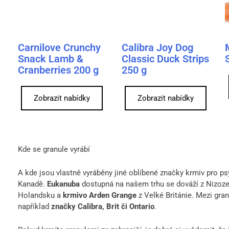
Carnilove Crunchy
Calibra Joy Dog
Snack Lamb &
Classic Duck Strips
Cranberries 200 g
250 g
Zobrazit nabídky
Zobrazit nabídky
Kde se granule vyrábí
A kde jsou vlastně vyráběny jiné oblíbené značky krmiv pro p
Kanadě.
Eukanuba
dostupná na našem trhu se dováží z Nizoz
Holandsku a
krmivo Arden Grange
z Velké Británie. Mezi gran
například
značky Calibra, Brit či Ontario
.