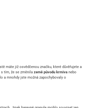
istě máte již osvědčenou značku, které důvěřujete a
li s tím, že se změnila
země původu krmiva
nebo
ilo a mnohdy jste možná zapochybovaly o
trach. Jinak barevné granule mohlo souviset jen