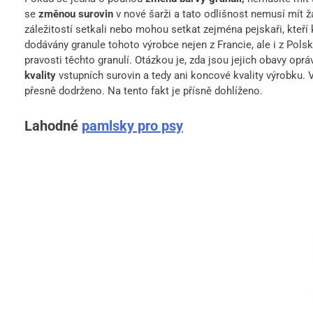
se
změnou surovin
v nové šarži a tato odlišnost nemusí mít 
záležitostí setkali nebo mohou setkat zejména pejskaři, kteří
dodávány granule tohoto výrobce nejen z Francie, ale i z Pols
pravosti těchto granulí. Otázkou je, zda jsou jejich obavy opr
kvality
vstupních surovin a tedy ani koncové kvality výrobku.
přesně dodrženo. Na tento fakt je přísně dohlíženo.
Lahodné
pamlsky pro psy