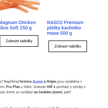
Magnum Chicken
RASCO Premium
Slice Soft 250 g
plátky kachního
masa 500 g
Zobrazit nabídky
Zobrazit nabídky
sy? Například
krmiva
Acana
a Orijen
jsou vyráběna v
emí,
Pro Plan
z Itálie. Granule
Hill´s
pochází z výroby v
ule, které se vyrábějí
na českém území
, patří