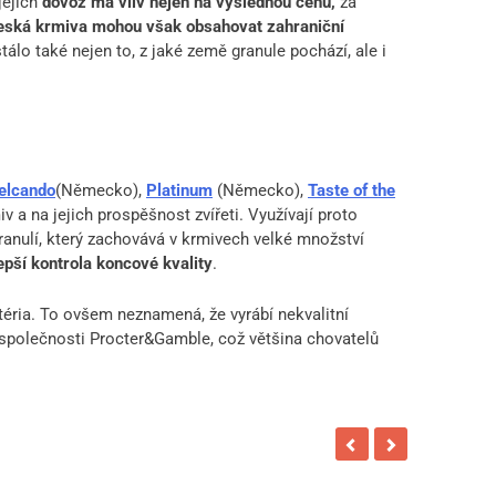
jejich
dovoz má vliv nejen na výslednou cenu,
za
eská krmiva mohou však obsahovat zahraniční
tálo také nejen to, z jaké země granule pochází, ale i
elcando
(Německo),
Platinum
(Německo),
Taste of the
v a na jejich prospěšnost zvířeti. Využívají proto
granulí, který zachovává v krmivech velké množství
epší kontrola koncové kvality
.
ritéria. To ovšem neznamená, že vyrábí nekvalitní
společnosti Procter&Gamble, což většina chovatelů