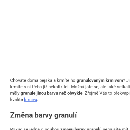
Chováte doma pejska a krmíte ho
granulovaným krmivem
? J
krmíte s ní třeba již několik let. Možná jste se, ale také setka
měly
granule jinou barvu než obvykle
. Zřejmě Vás to překvap
kvalitě
krmiva
.
Změna barvy granulí
Pokud se jedná o pouhou
změnu barvy granulí,
nemusíte mít s