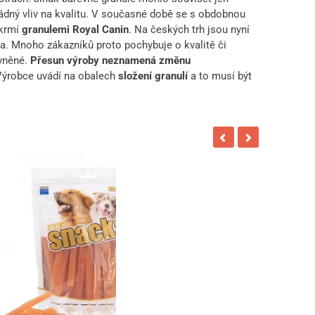
žádný vliv na kvalitu. V současné době se s obdobnou
 krmí
granulemi Royal Canin
. Na českých trh jsou nyní
ka. Mnoho zákazníků proto pochybuje o kvalitě či
ávněné.
Přesun výroby neznamená změnu
 Výrobce uvádí na obalech
složení granulí
a to musí být