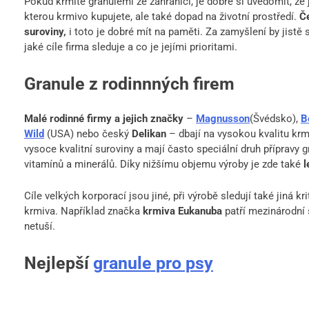
Pokud krmíte granulemi ze zahraničí, je dobré si uvědomit, že 
kterou krmivo kupujete, ale také dopad na životní prostředí.
Č
suroviny,
i toto je dobré mít na paměti. Za zamyšlení by jistě s
jaké cíle firma sleduje a co je jejími prioritami.
Granule z rodinnných firem
Malé rodinné firmy a jejich značky
–
Magnusson
(Švédsko),
B
Wild
(USA) nebo český
Delikan
– dbají na vysokou kvalitu krmi
vysoce kvalitní suroviny a mají často speciální druh přípravy 
vitamínů a minerálů. Díky nižšímu objemu výroby je zde také
l
Cíle velkých korporací jsou jiné, při výrobě sledují také jiná k
krmiva. Například značka
krmiva Eukanuba
patří mezinárodní 
netuší.
Nejlepší
granule pro psy