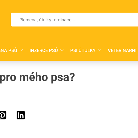
Vyhledávání
ENA PSŮ
INZERCE PSŮ
PSÍ ÚTULKY
VETERINÁRNÍ
 pro mého psa?