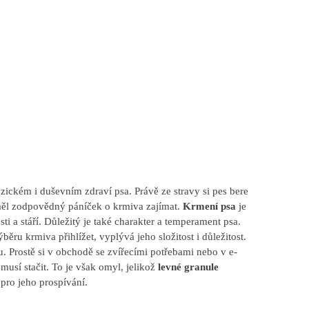
fyzickém i duševním zdraví psa. Právě ze stravy si pes bere
e měl zodpovědný páníček o krmiva zajímat.
Krmení psa
je
ti a stáří. Důležitý je také charakter a temperament psa.
běru krmiva přihlížet, vyplývá jeho složitost i důležitost.
u. Prostě si v obchodě se zvířecími potřebami nebo v e-
 musí stačit. To je však omyl, jelikož
levné granule
 pro jeho prospívání.