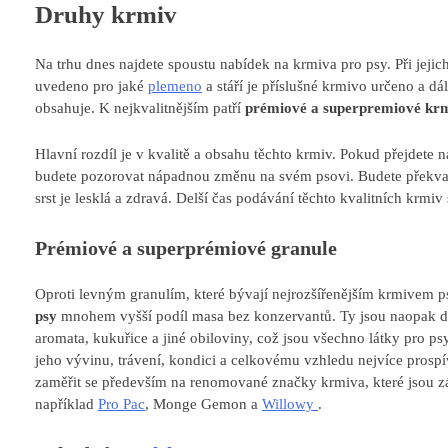
Druhy krmiv
Na trhu dnes najdete spoustu nabídek na krmiva pro psy. Při jejic
uvedeno pro jaké
plemeno
a stáří je příslušné krmivo určeno a d
obsahuje. K nejkvalitnějším patří
prémiové a
superpremiové krm
Hlavní rozdíl je v kvalitě a obsahu těchto krmiv. Pokud přejdete 
budete pozorovat nápadnou změnu na svém psovi. Budete překvapen
srst je lesklá a zdravá. Delší čas podávání těchto kvalitních krmiv
Prémiové a superprémiové granule
Oproti levným granulím, které bývají nejrozšířenějším krmivem p
psy
mnohem vyšší podíl masa bez konzervantů. Ty jsou naopak do 
aromata, kukuřice a jiné obiloviny, což jsou všechno látky pro ps
jeho vývinu, trávení, kondici a celkovému vzhledu nejvíce prospí
zaměřit se především na renomované značky krmiva, které jsou záru
například
Pro Pac
, Monge Gemon a
Willowy
.