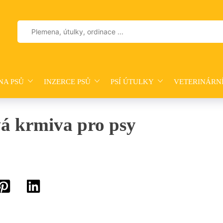
Vyhledávání
NA PSŮ
INZERCE PSŮ
PSÍ ÚTULKY
VETERINÁRN
á krmiva pro psy