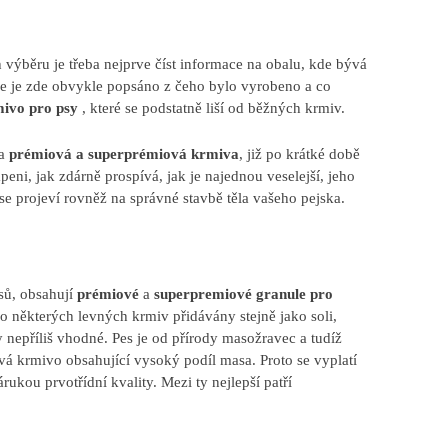
h výběru je třeba nejprve číst informace na obalu, kde bývá
ále je zde obvykle popsáno z čeho bylo vyrobeno a co
ivo pro psy
, které se podstatně liší od běžných krmiv.
na
prémiová a superprémiová krmiva
, již po krátké době
i, jak zdárně prospívá, jak je najednou veselejší, jeho
 se projeví rovněž na správné stavbě těla vašeho pejska.
sů, obsahují
prémiové
a
superpremiové granule pro
některých levných krmiv přidávány stejně jako soli,
y nepříliš vhodné. Pes je od přírody masožravec a tudíž
vá krmivo obsahující vysoký podíl masa. Proto se vyplatí
kou prvotřídní kvality. Mezi ty nejlepší patří