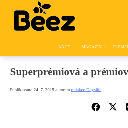
Skip
to
content
AKCE
MAGAZÍN
PLEME
Superprémiová a prémiov
Publikováno 24. 7. 2015 autorem
redakce Dogslife