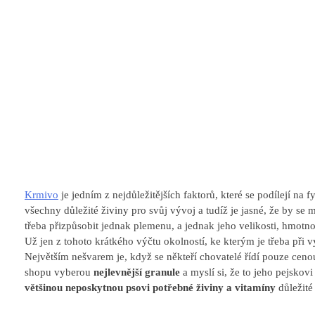
Krmivo
je jedním z nejdůležitějších faktorů, které se podílejí na 
všechny důležité živiny pro svůj vývoj a tudíž je jasné, že by s
třeba přizpůsobit jednak plemenu, a jednak jeho velikosti, hmotnos
Už jen z tohoto krátkého výčtu okolností, ke kterým je třeba při vý
Největším nešvarem je, když se někteří chovatelé řídí pouze ceno
shopu vyberou
nejlevnější granule
a myslí si, že to jeho pejskovi
většinou neposkytnou psovi potřebné živiny a vitamíny
důležité