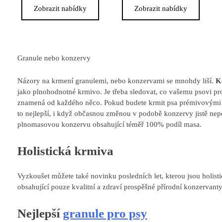
Zobrazit nabídky
Zobrazit nabídky
Granule nebo konzervy
Názory na krmení granulemi, nebo konzervami se mnohdy liší.
K
jako plnohodnotné krmivo. Je třeba sledovat, co vašemu psovi pros
znamená od každého něco. Pokud budete krmit psa prémivovými 
to nejlepší, i když občasnou změnou v podobě konzervy jistě nepo
plnomasovou konzervu obsahující téměř 100% podíl masa.
Holistická krmiva
Vyzkoušet můžete také novinku posledních let, kterou jsou holist
obsahující pouze kvalitní a zdraví prospěšné přírodní konzervanty
Nejlepší
granule pro psy