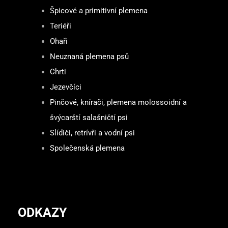
Špicové a primitivní plemena
Teriéři
Ohaři
Neuznaná plemena psů
Chrti
Jezevčíci
Pinčové, knírači, plemena molossoidní a
švýcarští salašničtí psi
Slídiči, retrívři a vodní psi
Společenská plemena
ODKAZY