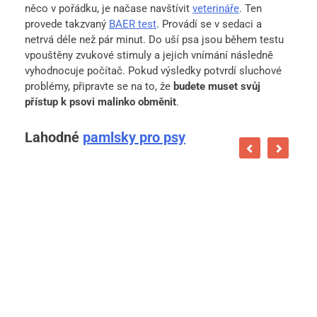
něco v pořádku, je načase navštívit
veterináře
. Ten
provede takzvaný
BAER test
. Provádí se v sedaci a
netrvá déle než pár minut. Do uší psa jsou během testu
vpouštěny zvukové stimuly a jejich vnímání následně
vyhodnocuje počítač. Pokud výsledky potvrdí sluchové
problémy, připravte se na to, že
budete muset svůj
přístup k psovi malinko obměnit
.
Lahodné
pamlsky pro psy