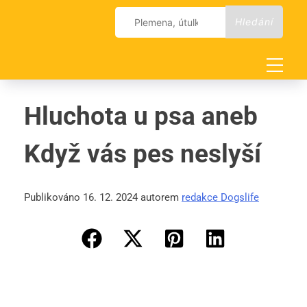
Skip
Vyhledávání
to
content
Hluchota u psa aneb
Když vás pes neslyší
Publikováno 16. 12. 2024 autorem
redakce Dogslife