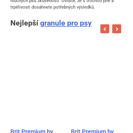
hluchých psů zkušenosti. Uvidíte, že s trochou píle a
trpělivosti dosáhnete potřebných výsledků.
Nejlepší
granule pro psy
Brit Premium by
Brit Premium by