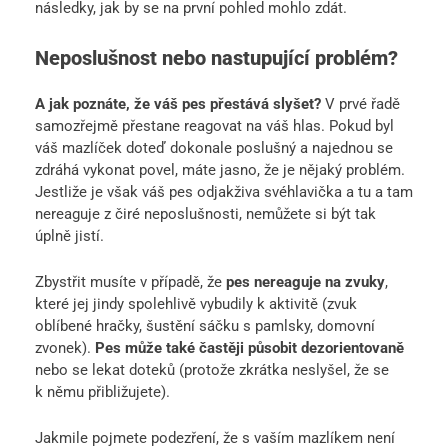
následky, jak by se na první pohled mohlo zdát.
Neposlušnost nebo nastupující problém?
A jak poznáte, že váš pes přestává slyšet?
V prvé řadě
samozřejmě přestane reagovat na váš hlas. Pokud byl
váš mazlíček doteď dokonale poslušný a najednou se
zdráhá vykonat povel, máte jasno, že je nějaký problém.
Jestliže je však váš pes odjakživa svéhlavička a tu a tam
nereaguje z čiré neposlušnosti, nemůžete si být tak
úplně jistí.
Zbystřit musíte v případě, že
pes nereaguje na zvuky
,
které jej jindy spolehlivě vybudily k aktivitě (zvuk
oblíbené hračky, šustění sáčku s pamlsky, domovní
zvonek).
Pes může také častěji působit dezorientovaně
nebo se lekat doteků (protože zkrátka neslyšel, že se
k němu přibližujete).
Jakmile pojmete podezření, že s vaším mazlíkem není