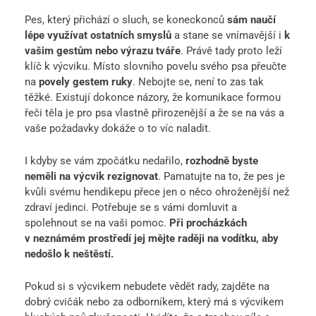
Pes, který přichází o sluch, se koneckonců
sám naučí
lépe využívat ostatních smyslů
a stane se vnímavější i
k
vašim gestům nebo výrazu tváře
. Právě tady proto leží
klíč k výcviku. Místo slovního povelu svého psa přeučte
na
povely gestem ruky
. Nebojte se, není to zas tak
těžké. Existují dokonce názory, že komunikace formou
řeči těla je pro psa vlastně přirozenější a že se na vás a
vaše požadavky dokáže o to víc naladit.
I kdyby se vám zpočátku nedařilo,
rozhodně byste
neměli na výcvik rezignovat
. Pamatujte na to, že pes je
kvůli svému hendikepu přece jen o něco ohroženější než
zdraví jedinci. Potřebuje se s vámi domluvit a
spolehnout se na vaši pomoc.
Při procházkách
v neznámém prostředí jej mějte raději na vodítku, aby
nedošlo k neštěstí.
Pokud si s výcvikem nebudete vědět rady, zajděte na
dobrý cvičák nebo za odborníkem, který má s výcvikem