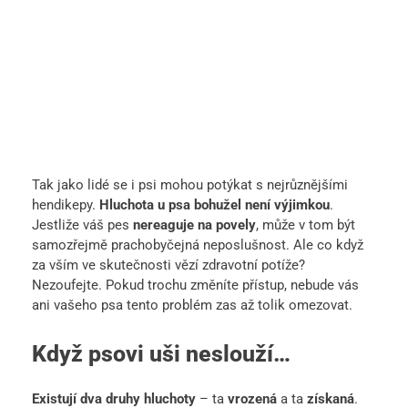
Tak jako lidé se i psi mohou potýkat s nejrůznějšími
hendikepy.
Hluchota u psa bohužel není výjimkou
.
Jestliže váš pes
nereaguje na povely
, může v tom být
samozřejmě prachobyčejná neposlušnost. Ale co když
za vším ve skutečnosti vězí zdravotní potíže?
Nezoufejte. Pokud trochu změníte přístup, nebude vás
ani vašeho psa tento problém zas až tolik omezovat.
Když psovi uši neslouží…
Existují dva druhy hluchoty
– ta
vrozená
a ta
získaná
.