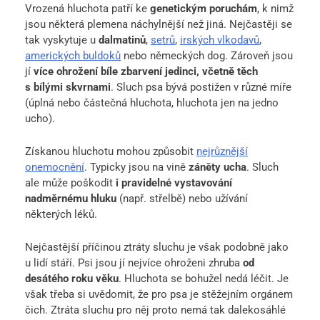
Vrozená hluchota patří ke
genetickým poruchám
, k nimž
jsou některá plemena náchylnější než jiná. Nejčastěji se
tak vyskytuje u
dalmatinů
,
setrů
,
irských vlkodavů
,
amerických buldoků
nebo německých dog. Zároveň jsou
jí
více ohrožení bíle zbarvení jedinci, včetně těch
s bílými skvrnami
. Sluch psa bývá postižen v různé míře
(úplná nebo částečná hluchota, hluchota jen na jedno
ucho).
Získanou hluchotu mohou způsobit
nejrůznější
onemocnění
. Typicky jsou na vině
záněty ucha
. Sluch
ale může poškodit
i pravidelné vystavování
nadměrnému hluku
(např. střelbě) nebo užívání
některých léků.
Nejčastější příčinou ztráty sluchu je však podobně jako
u lidí stáří. Psi jsou jí nejvíce ohroženi zhruba
od
desátého roku věku
. Hluchota se bohužel nedá léčit. Je
však třeba si uvědomit, že pro psa je stěžejním orgánem
čich. Ztráta sluchu pro něj proto nemá tak dalekosáhlé