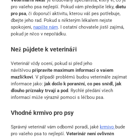
Veterinární lékař
je erudovaný specialista, který ví, co je
pro vašeho psa nejlepší. Pokud vám předepíše léky,
dietu
pro psa
, či doporučí aktivitu, kterou váš pes potřebuje,
dbejte jeho rad. Pokud s některým lékařem nejste
spokojeni,
napište nám
. I ostatní chovatele jistě zajímá,
pokud je něco v nepořádku.
Než půjdete k veterináři
Veterinář vždy ocení, pokud si před jeho
návštěvou
připravíte maximum informací o vašem
mazlíčkovi
. V případě problémů budou veterináře zajímat
informace jako:
jak došlo k poranění, co pes snědl, jak
dlouho příznaky trvají a pod
. Rychlé předání všech
informací může výrazně pomoci s léčbou psa.
Vhodné krmivo pro psy
Správný veterinář vám odborně poradí, jaké
krmivo
bude
pro vašeho psa to nejlepší.
Veterinář není ovlivněn