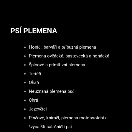
PSÍ PLEMENA
Honiči, barváři a příbuzná plemena
Plemena ovčácká, pastevecká a honácká
Špicové a primitivní plemena
Teriéři
Ohaři
Neuznaná plemena psů
Chrti
Jezevčíci
Pinčové, knírači, plemena molossoidní a
švýcarští salašničtí psi