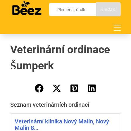
Skip
Vyhledávání
to
content
Veterinární ordinace
Šumperk
Seznam veterinárních ordinací
Veterinární klinika Nový Malín, Nový
Malín 8…