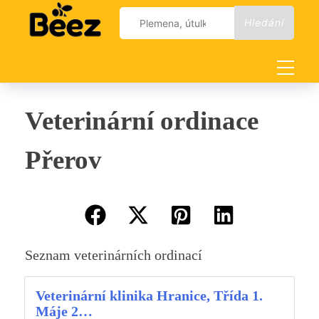
Skip
Vyhledávání
to
content
Veterinární ordinace
Přerov
Seznam veterinárních ordinací
Veterinární klinika Hranice, Třída 1.
Máje 2…