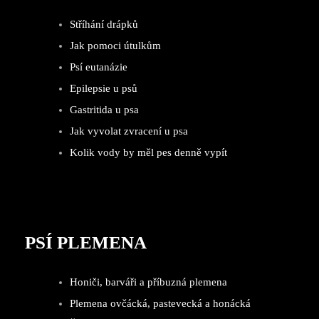
Stříhání drápků
Jak pomoci útulkům
Psí eutanázie
Epilepsie u psů
Gastritida u psa
Jak vyvolat zvracení u psa
Kolik vody by měl pes denně vypít
PSÍ PLEMENA
Honiči, barváři a příbuzná plemena
Plemena ovčácká, pastevecká a honácká