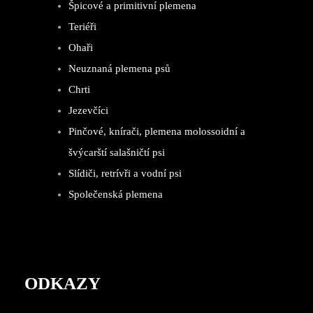
Špicové a primitivní plemena
Teriéři
Ohaři
Neuznaná plemena psů
Chrti
Jezevčíci
Pinčové, knírači, plemena molossoidní a
švýcarští salašničtí psi
Slídiči, retrívři a vodní psi
Společenská plemena
ODKAZY