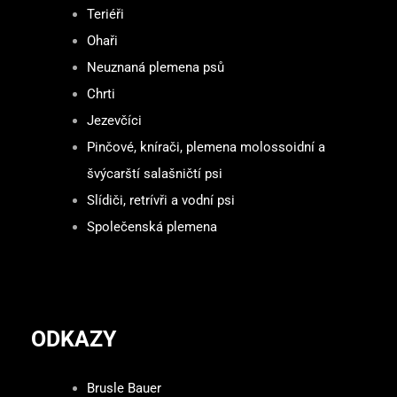
Teriéři
Ohaři
Neuznaná plemena psů
Chrti
Jezevčíci
Pinčové, knírači, plemena molossoidní a
švýcarští salašničtí psi
Slídiči, retrívři a vodní psi
Společenská plemena
ODKAZY
Brusle Bauer