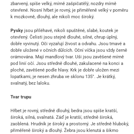
zbarvený, spíše velký, mírně zašpičatělý; nozdry mírně
otevřené. Nosní hřbet je rovný, je přiměřeně velký v poměru
k mozkovně, dlouhý, ale nikoli moc široký.
Pysky
jsou přiléhavé, nikoli spuštěné, slabé, koutek je
otevřený. Čelisti jsou stejně dlouhé, silné, chrup úplný,
dobře vyvinutý. Oči vyzařují živost a odvahu. Jsou tmavé a
dobře uložené v očních důlcích. Oční víčka jsou vždy černě
orámována. Mají mandlový tvar. Uši jsou zavěšené mírně
pod linií očí. Jsou středně dlouhé, zakulacené na konci a
ploché, zavěšené podle hlavy. Krk je dobře uložen mezi
lopatkami, je nesen zhruba ve sklonu 135°. Je krátký,
svalnatý, bez laloku.
Tvar trupu
Hřbet je rovný, středně dlouhý, bedra jsou spíše kratší,
široká, silná, svalnatá. Záď je kratší, středně široká,
zaoblená. Hrudník je široký a prostorný. Je středně hluboký,
přiměřeně široký a dlouhý. Žebra jsou klenutá a šikmo