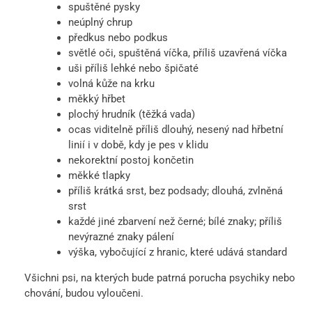
spuštěné pysky
neúplný chrup
předkus nebo podkus
světlé oči, spuštěná víčka, příliš uzavřená víčka
uši příliš lehké nebo špičaté
volná kůže na krku
měkký hřbet
plochý hrudník (těžká vada)
ocas viditelně příliš dlouhý, nesený nad hřbetní
linií i v době, kdy je pes v klidu
nekorektní postoj končetin
měkké tlapky
příliš krátká srst, bez podsady; dlouhá, zvlněná
srst
každé jiné zbarvení než černé; bílé znaky; příliš
nevýrazné znaky pálení
výška, vybočující z hranic, které udává standard
Všichni psi, na kterých bude patrná porucha psychiky nebo
chování, budou vyloučeni.