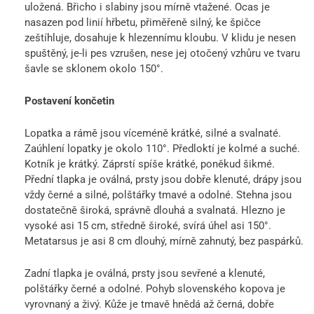
uložená. Břicho i slabiny jsou mírně vtažené. Ocas je
nasazen pod linií hřbetu, přiměřeně silný, ke špičce
zeštíhluje, dosahuje k hlezennímu kloubu. V klidu je nesen
spuštěný, je-li pes vzrušen, nese jej otočený vzhůru ve tvaru
šavle se sklonem okolo 150°.
Postavení končetin
Lopatka a rámě jsou víceméně krátké, silné a svalnaté.
Zaúhlení lopatky je okolo 110°. Předloktí je kolmé a suché.
Kotník je krátký. Záprstí spíše krátké, poněkud šikmé.
Přední tlapka je oválná, prsty jsou dobře klenuté, drápy jsou
vždy černé a silné, polštářky tmavé a odolné. Stehna jsou
dostatečně široká, správně dlouhá a svalnatá. Hlezno je
vysoké asi 15 cm, středně široké, svírá úhel asi 150°.
Metatarsus je asi 8 cm dlouhý, mírně zahnutý, bez paspárků.
Zadní tlapka je oválná, prsty jsou sevřené a klenuté,
polštářky černé a odolné. Pohyb slovenského kopova je
vyrovnaný a živý. Kůže je tmavě hnědá až černá, dobře