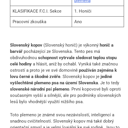
plemena
KLASIFIKACE F.C.I. Sekce
1. Honiči
Pracovní zkouška
Ano
Slovenský kopov
(Slovenský honič) je výkonný
honič a
barvář
pocházející ze Slovenska. Tento pes má
obdivuhodnou
schopnost vytrvale sledovat teplou stopu
celé hodiny
a hlásit, aniž by ochabl. Vyniká také značnou
ostrostí a proto je ve své domovině
používán zejména k
lovu černé a škodné zvěře
. Slovenský kopov je
jediné
vyšlechtěné plemeno psa na území Slovenska
. Je to tedy
slovenské národní psí plemeno
. První kopovové byli oproti
současným vyšší a silnější, ale pro podmínky slovenských
lesů bylo vhodnější využití nižšího psa.
Toto plemeno je známé svou nezávislostí, inteligencí a
snadnou cvičitelností. Slovenský kopov má také dobrý
orientační smysl a je velmi loajální ke své rodině. Jsou to