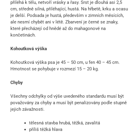
přiléhá k tělu, netvoří vrásky a řasy. Srst je dlouhá asi 2,5
cm, středně silná, přiléhající, hustá. Na hřbetě, krku a ocasu
je delší. Podsada je hustá, především v zimních měsících,
ale nesmí chybět ani v létě. Zbarvení je černé se znaky,
které přecházejí od hnědé až do mahagonové na
končetinách.
Kohoutková výška
Kohoutková výška psa je 45 – 50 cm, u fen 40 – 45 cm.
Hmotnost se pohybuje v rozmezí 15 – 20 kg.
Chyby
Všechny odchylky od výše uvedeného standardu musí být
považovány za chyby a musí být penalizovány podle stupně
jejich závažnosti.
tělesná stavba hrubá, těžká, zavalitá
příliš těžká hlava