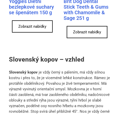
Yoggies Dietní
Brit Dog Dental
bezlepkové suchary
Stick Teeth & Gums
se špenátem 150 g
with Chamomile &
Sage 251 g
Zobrazit nabídky
Zobrazit nabídky
Slovenský kopov – vzhled
Slovenský kopov
je vždy černý s pálením, má vždy silnou
kostru i přes to, že je víceméně lehké konstrukce. Rámec je
protáhle obdélníkový. Povahou je živě temperamentní. Má
výrazně vyvinutý orientační smysl. Mozkovna je v horní
části zaoblená, má tvar zaobleného obdélníku; nadočnicové
oblouky a střední rýha jsou výrazné, týlní hrbol je slabě
vyznačen, podélné osy nosního hřbetu a mozkovny jsou
rovnoběžné. Stop svírá úhel přibližně 45°. Nos je vždy černě