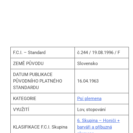
F.C.I. – Standard
č.244 / 19.08.1996 / F
ZEMĚ PŮVODU
Slovensko
DATUM PUBLIKACE
PŮVODNÍHO PLATNÉHO
16.04.1963
STANDARDU
KATEGORIE
Psí plemena
VYUŽITÍ
Lov, stopování
6. Skupina – Honiči +
KLASIFIKACE F.C.I. Skupina
barváři a příbuzná