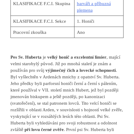
KLASIFIKACE F.C.I. Skupina
barváři a příbuzná
plemena
KLASIFIKACE F.C.I. Sekce
1. Honiči
Pracovní zkouška
Ano
Pes Sv. Huberta
je
velký honič a excelentní limier
, mající
velmi starobylý původ. Již po mnohá staletí je znám a
používán pro svůj
výjimečný čich a lovecké schopnosti
.
Byl vyšlechtěn v Ardenách mnichy z opatství Sv. Huberta.
Jeho předky byli parforsní honiči černí a černí s pálením,
které používal v VII. století mnich Hubert, jež byl později
jmenován biskupem a ještě později, po kanonizaci
(svatořečení), se stal patronem lovců. Tito velcí honiči se
rozšířili v oblasti Arden, v souvislosti s hojností velké zvěře,
vyskytující se v rozsáhlých lesích této oblasti. Psi Sv.
Huberta byli vyhledáváni pro svoji robustnost a odolnost
zvláště
při lovu černé zvěře
. První psi Sv. Huberta byli