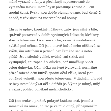
méně výrazné u feny, a přecházejí nepozorovaně do
výrazného laloku. Horní pysk přesahuje zhruba o 5 cm
spodní čelist. Pysky jsou dobře pigmentované, buď černě či
hnědě, v závislosti na zbarvení nosní houby.
Chrup je úplný, korektně nůžkový; zuby jsou silné a bílé,
správně postavené v dobře vyvinutých čelistech; klešťový
skus je tolerován. Líce jsou suché, výrazně modelované,
zvláště pod očima. Oči jsou tmavě hnědé nebo oříškové, se
světlejším odstínem u jedinců bez černého sedla nebo
pláště. Jsou středně veliké, oválné, ani slzící, ani
vystupující, ani zapadlé v důlcích, což umožňuje vidět
celou duhovku. Oční víčka správně tvarovaná, normálně
přizpůsobené oční bulvě, spodní oční víčka, která jsou
poněkud volnější, jsou přesto tolerována. V žádném případě
se řasy nesmí dotýkat očí a dráždit je. Výraz je mírný, milý
a vážný, pohled poněkud melancholický.
Uši jsou tenké a pružné, pokryté krátkou srstí, jemné a
sametové na omak, boltec je velmi dlouhý, přinejmenším