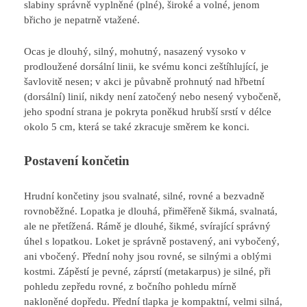
slabiny správně vyplněné (plné), široké a volné, jenom
břicho je nepatrně vtažené.
Ocas je dlouhý, silný, mohutný, nasazený vysoko v
prodloužené dorsální linii, ke svému konci zeštíhlující, je
šavlovitě nesen; v akci je půvabně prohnutý nad hřbetní
(dorsální) linií, nikdy není zatočený nebo nesený vybočeně,
jeho spodní strana je pokryta poněkud hrubší srstí v délce
okolo 5 cm, která se také zkracuje směrem ke konci.
Postavení končetin
Hrudní končetiny jsou svalnaté, silné, rovné a bezvadně
rovnoběžné. Lopatka je dlouhá, přiměřeně šikmá, svalnatá,
ale ne přetížená. Rámě je dlouhé, šikmé, svírající správný
úhel s lopatkou. Loket je správně postavený, ani vybočený,
ani vbočený. Přední nohy jsou rovné, se silnými a oblými
kostmi. Zápěstí je pevné, záprstí (metakarpus) je silné, při
pohledu zepředu rovné, z bočního pohledu mírně
nakloněné dopředu. Přední tlapka je kompaktní, velmi silná,