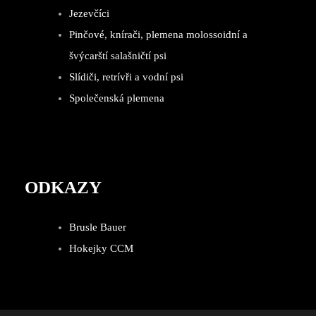
Jezevčíci
Pinčové, knírači, plemena molossoidní a
švýcarští salašničtí psi
Slídiči, retrívři a vodní psi
Společenská plemena
ODKAZY
Brusle Bauer
Hokejky CCM