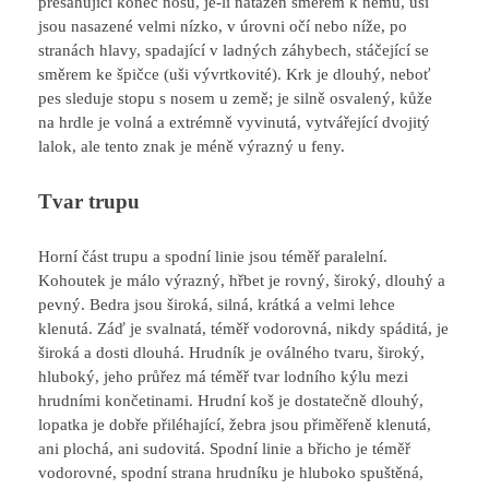
přesahující konec nosu, je-li natažen směrem k němu, uši
jsou nasazené velmi nízko, v úrovni očí nebo níže, po
stranách hlavy, spadající v ladných záhybech, stáčející se
směrem ke špičce (uši vývrtkovité). Krk je dlouhý, neboť
pes sleduje stopu s nosem u země; je silně osvalený, kůže
na hrdle je volná a extrémně vyvinutá, vytvářející dvojitý
lalok, ale tento znak je méně výrazný u feny.
Tvar trupu
Horní část trupu a spodní linie jsou téměř paralelní.
Kohoutek je málo výrazný, hřbet je rovný, široký, dlouhý a
pevný. Bedra jsou široká, silná, krátká a velmi lehce
klenutá. Záď je svalnatá, téměř vodorovná, nikdy spáditá, je
široká a dosti dlouhá. Hrudník je oválného tvaru, široký,
hluboký, jeho průřez má téměř tvar lodního kýlu mezi
hrudními končetinami. Hrudní koš je dostatečně dlouhý,
lopatka je dobře přiléhající, žebra jsou přiměřeně klenutá,
ani plochá, ani sudovitá. Spodní linie a břicho je téměř
vodorovné, spodní strana hrudníku je hluboko spuštěná,