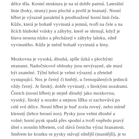
délce těla. Kostní struktura je na ní dobře patrná. Laterální
linie (boky, strany) jsou ploché a profil je hranatý. Nosní
hřbet je výrazně paralelní k prodloužené horní linii čela.
Kůže, která je bohatě vyvinutá a jemná, tvoří na čele a na
lících hluboké vrásky a záhyby, které se shrnují, když je
hlava nesena nízko a přecházejí v záhyby laloku, silně
vyvinutého. Kůže je méně bohatě vyvinutá u feny.
Mozkovna je vysoká, dlouhá, spíše úzká s plochými
stranami. Nadočnicové oblouky jsou nevýrazné, ale musí
být znatelné. Týlní hrbol je velmi výrazný a zřetelně
vystupující. Nos je černý či hnědý, u černopálených jedinců
vždy černý. Je široký, dobře vyvinutý, s širokými nozdrami.
Čenich (nosní hřbet) je stejně dlouhý jako mozkovna,
vysoký, široký u nozder a stejnou šířku si zachovává po
celé své délce. Nosní hřbet je buď zcela rovný, nebo mírně
klenutý (lehce beraní nos). Pysky jsou velmi dlouhé a
volné; horní pysk spadá přes spodní a tvoří vepředu pravý
úhel s nosním hřbetem, což dává čenichu výraz hranatosti.
Směrem ke koutku se pysky stávají silnější (masitější), je to