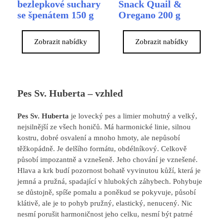
bezlepkové suchary
Snack Quail &
se špenátem 150 g
Oregano 200 g
Zobrazit nabídky
Zobrazit nabídky
Pes Sv. Huberta – vzhled
Pes Sv. Huberta
je lovecký pes a limier mohutný a velký,
nejsilnější ze všech honičů. Má harmonické linie, silnou
kostru, dobré osvalení a mnoho hmoty, ale nepůsobí
těžkopádně. Je delšího formátu, obdélníkový. Celkově
působí impozantně a vznešeně. Jeho chování je vznešené.
Hlava a krk budí pozornost bohatě vyvinutou kůží, která je
jemná a pružná, spadající v hlubokých záhybech. Pohybuje
se důstojně, spíše pomalu a poněkud se pokyvuje, působí
klátivě, ale je to pohyb pružný, elastický, nenucený. Nic
nesmí porušit harmoničnost jeho celku, nesmí být patrné