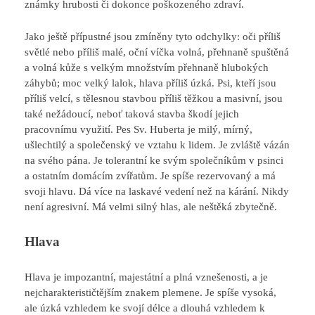
známky hrubosti či dokonce poškozeného zdraví.
Jako ještě přípustné jsou zmíněny tyto odchylky: oči příliš
světlé nebo příliš malé, oční víčka volná, přehnaně spuštěná
a volná kůže s velkým množstvím přehnaně hlubokých
záhybů; moc velký lalok, hlava příliš úzká. Psi, kteří jsou
příliš velcí, s tělesnou stavbou příliš těžkou a masivní, jsou
také nežádoucí, neboť taková stavba škodí jejich
pracovnímu využití. Pes Sv. Huberta je milý, mírný,
ušlechtilý a společenský ve vztahu k lidem. Je zvláště vázán
na svého pána. Je tolerantní ke svým společníkům v psinci
a ostatním domácím zvířatům. Je spíše rezervovaný a má
svoji hlavu. Dá více na laskavé vedení než na kárání. Nikdy
není agresivní. Má velmi silný hlas, ale neštěká zbytečně.
Hlava
Hlava je impozantní, majestátní a plná vznešenosti, a je
nejcharakterističtějším znakem plemene. Je spíše vysoká,
ale úzká vzhledem ke svojí délce a dlouhá vzhledem k