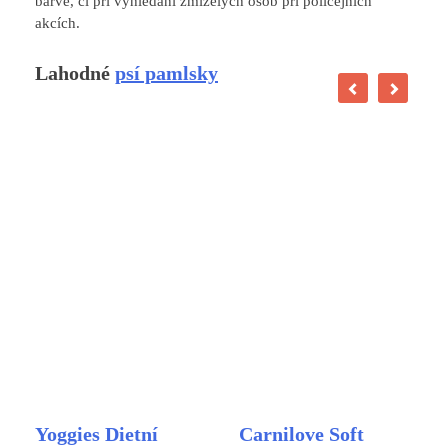
barvě, či při vyhledání zmizelých osob při policejních
akcích.
Lahodné
psí pamlsky
Yoggies Dietní
Carnilove Soft