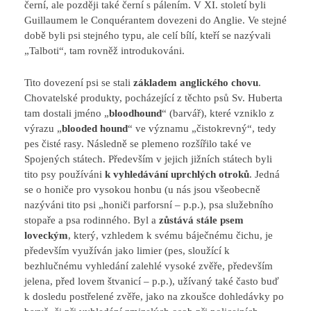
černí, ale později také černí s pálením. V XI. století byli
Guillaumem le Conquérantem dovezeni do Anglie. Ve stejné
době byli psi stejného typu, ale celí bílí, kteří se nazývali
„Talboti“, tam rovněž introdukováni.
Tito dovezení psi se stali
základem anglického chovu
.
Chovatelské produkty, pocházející z těchto psů Sv. Huberta
tam dostali jméno „
bloodhound
“ (barvář), které vzniklo z
výrazu „
blooded hound
“ ve významu „čistokrevný“, tedy
pes čisté rasy. Následně se plemeno rozšířilo také ve
Spojených státech. Především v jejich jižních státech byli
tito psy používáni
k vyhledávání uprchlých otroků
. Jedná
se o honiče pro vysokou honbu (u nás jsou všeobecně
nazýváni tito psi „honiči parforsní – p.p.), psa služebního
stopaře a psa rodinného. Byl a
zůstává stále psem
loveckým
, který, vzhledem k svému báječnému čichu, je
především využíván jako limier (pes, sloužící k
bezhlučnému vyhledání zalehlé vysoké zvěře, především
jelena, před lovem štvanicí – p.p.), užívaný také často buď
k dosledu postřelené zvěře, jako na zkoušce dohledávky po