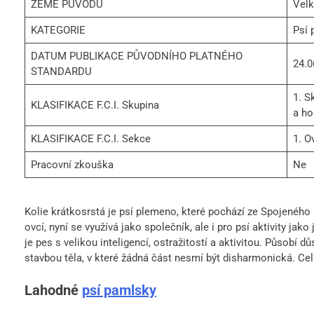
ZEMĚ PŮVODU
Velk
KATEGORIE
Psí 
DATUM PUBLIKACE PŮVODNÍHO PLATNÉHO
24.0
STANDARDU
1. S
KLASIFIKACE F.C.I. Skupina
a h
KLASIFIKACE F.C.I. Sekce
1. O
Pracovní zkouška
Ne
Kolie krátkosrstá je psí plemeno, které pochází ze Spojeného 
ovcí, nyní se využívá jako společník, ale i pro psí aktivity jako
je pes s velikou inteligencí, ostražitostí a aktivitou. Působí 
stavbou těla, v které žádná část nesmí být disharmonická. Cel
Lahodné
psí pamlsky