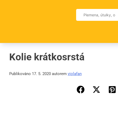
Skip
to
Vyhledávání
content
Kolie krátkosrstá
Publikováno 17. 5. 2020 autorem
violafan