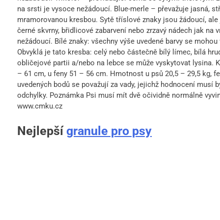
na srsti je vysoce nežádoucí. Blue-merle – převažuje jasná, s
mramorovanou kresbou. Sytě tříslové znaky jsou žádoucí, ale 
černé skvrny, břidlicové zabarvení nebo zrzavý nádech jak na v
nežádoucí. Bílé znaky: všechny výše uvedené barvy se mohou v
Obvyklá je tato kresba: celý nebo částečně bílý límec, bílá hru
obličejové partii a/nebo na lebce se může vyskytovat lysina.
– 61 cm, u feny 51 – 56 cm. Hmotnost u psů 20,5 – 29,5 kg, 
uvedených bodů se považují za vady, jejichž hodnocení musí b
odchylky. Poznámka Psi musí mít dvě očividně normálně vyvinu
www.cmku.cz
Nejlepší
granule pro psy