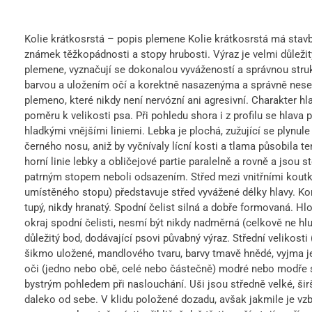
Kolie krátkosrstá – popis plemene Kolie krátkosrstá má stavbu
známek těžkopádnosti a stopy hrubosti. Výraz je velmi důleži
plemene, vyznačují se dokonalou vyvážeností a správnou strukt
barvou a uložením očí a korektně nasazenýma a správně nese
plemeno, které nikdy není nervózní ani agresivní. Charakter hl
poměru k velikosti psa. Při pohledu shora i z profilu se hlava
hladkými vnějšími liniemi. Lebka je plochá, zužující se plynule
černého nosu, aniž by vyčnívaly lícní kosti a tlama působila ten
horní linie lebky a obličejové partie paralelně a rovně a jsou 
patrným stopem neboli odsazením. Střed mezi vnitřními kout
umístěného stopu) představuje střed vyvážené délky hlavy. K
tupý, nikdy hranatý. Spodní čelist silná a dobře formovaná. 
okraj spodní čelisti, nesmí být nikdy nadměrná (celkově ne hl
důležitý bod, dodávající psovi půvabný výraz. Střední velikost
šikmo uložené, mandlového tvaru, barvy tmavě hnědé, vyjma je
oči (jedno nebo obě, celé nebo částečně) modré nebo modře sk
bystrým pohledem při naslouchání. Uši jsou středně velké, širš
daleko od sebe. V klidu položené dozadu, avšak jakmile je v