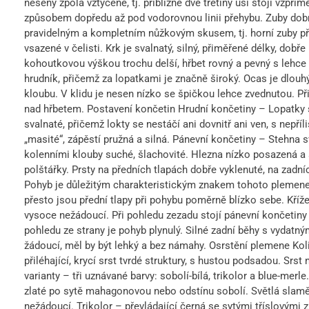
neseny zpola vztyčené, tj. přibližně dvě třetiny uší stojí vzpří
způsobem dopředu až pod vodorovnou linii přehybu. Zuby dobré v
pravidelným a kompletním nůžkovým skusem, tj. horní zuby p
vsazené v čelisti. Krk je svalnatý, silný, přiměřené délky, dobře
kohoutkovou výškou trochu delší, hřbet rovný a pevný s lehce
hrudník, přičemž za lopatkami je značně široký. Ocas je dlou
kloubu. V klidu je nesen nízko se špičkou lehce zvednutou. Př
nad hřbetem. Postavení končetin Hrudní končetiny – Lopatky
svalnaté, přičemž lokty se nestáčí ani dovnitř ani ven, s nepří
„masité“, zápěstí pružná a silná. Pánevní končetiny – Stehna 
kolenními klouby suché, šlachovité. Hlezna nízko posazená a s
polštářky. Prsty na předních tlapách dobře vyklenuté, na zadn
Pohyb je důležitým charakteristickým znakem tohoto plemene.
přesto jsou přední tlapy při pohybu poměrně blízko sebe. Kříže
vysoce nežádoucí. Při pohledu zezadu stojí pánevní končetiny 
pohledu ze strany je pohyb plynulý. Silné zadní běhy s vydatn
žádoucí, měl by být lehký a bez námahy. Osrstění plemene Koli
přiléhající, krycí srst tvrdé struktury, s hustou podsadou. Srs
varianty – tři uznávané barvy: sobolí-bílá, trikolor a blue-merl
zlaté po sytě mahagonovou nebo odstínu sobolí. Světlá slam
nežádoucí. Trikolor – převládající černá se sytými tříslovými