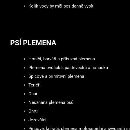
Kolik vody by měl pes denně vypít
PSÍ PLEMENA
Honiči, barváři a příbuzná plemena
Plemena ovčácká, pastevecká a honácká
Špicové a primitivní plemena
Teriéři
Ohaři
Neuznaná plemena psů
Chrti
Jezevčíci
Pinčové, knírači, plemena molossoidní a švýcarští sa