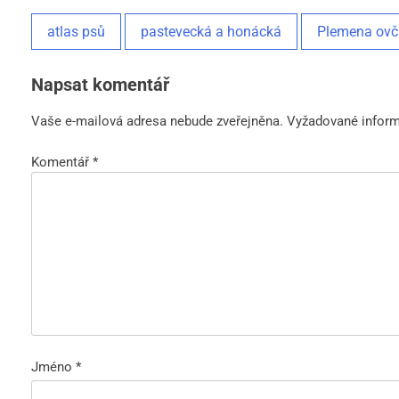
atlas psů
pastevecká a honácká
Plemena ovč
Napsat komentář
Vaše e-mailová adresa nebude zveřejněna.
Vyžadované infor
Komentář
*
Jméno
*