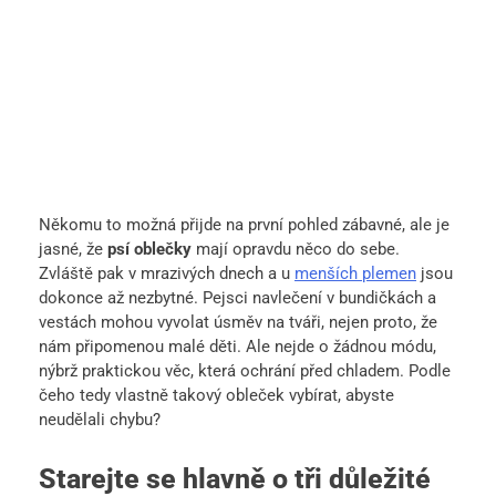
Někomu to možná přijde na první pohled zábavné, ale je
jasné, že
psí oblečky
mají opravdu něco do sebe.
Zvláště pak v mrazivých dnech a u
menších plemen
jsou
dokonce až nezbytné. Pejsci navlečení v bundičkách a
vestách mohou vyvolat úsměv na tváři, nejen proto, že
nám připomenou malé děti. Ale nejde o žádnou módu,
nýbrž praktickou věc, která ochrání před chladem. Podle
čeho tedy vlastně takový obleček vybírat, abyste
neudělali chybu?
Starejte se hlavně o tři důležité