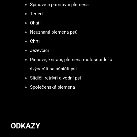
Špicové a primitivní plemena
Teriéři
Ohaři
Neuznaná plemena psů
Chrti
Jezevčíci
Pinčové, knírači, plemena molossoidní a
švýcarští salašničtí psi
Slídiči, retrívři a vodní psi
Společenská plemena
ODKAZY