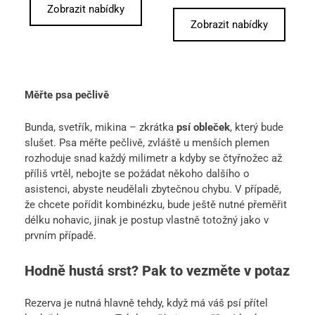
Zobrazit nabídky
Zobrazit nabídky
Měřte psa pečlivě
Bunda, svetřík, mikina – zkrátka
psí obleček
, který bude
slušet. Psa měřte pečlivě, zvláště u menších plemen
rozhoduje snad každý milimetr a kdyby se čtyřnožec až
příliš vrtěl, nebojte se požádat někoho dalšího o
asistenci, abyste neudělali zbytečnou chybu. V případě,
že chcete pořídit kombinézku, bude ještě nutné přeměřit
délku nohavic, jinak je postup vlastně totožný jako v
prvním případě.
Hodně hustá srst? Pak to vezměte v potaz
Rezerva je nutná hlavně tehdy, když má váš psí přítel