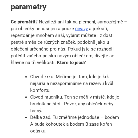
parametry
Co přeměřit
? Nezáleží ani tak na plemeni, samozřejmě –
psí oblečky nenosí jen a pouze
čivavy
a jorkšíři,
repertoár je mnohem širší, vybírat můžete i z dosti
pestré směsice různých značek, podobně jako u
oblečení určeného pro nás. Pokud jste se rozhodli
potěšit vašeho pejska novým oblečkem, dívejte se
hlavně na tři velikosti.
Které to jsou?
Obvod krku. Měříme jej tam, kde je krk
nejširší a nezapomínáme na rezervu kvůli
komfortu.
Obvod hrudníku. Ten se měří v místě, kde je
hrudník nejširší. Pozor, aby obleček nebyl
těsný.
Délka zad. Tu změříme jednoduše – bodem
A bude kohoutek a bodem B zase kořen
ocásku.