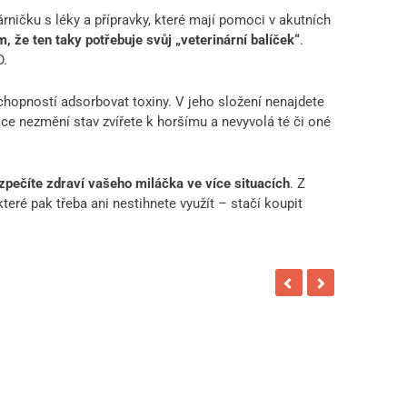
rničku s léky a přípravky, které mají pomoci v akutních
, že ten taky potřebuje svůj „veterinární balíček“
.
O.
hopností adsorbovat toxiny. V jeho složení nenajdete
ace nezmění stav zvířete k horšímu a nevyvolá té či oné
pečíte zdraví vašeho miláčka ve více situacích
. Z
teré pak třeba ani nestihnete využít – stačí koupit