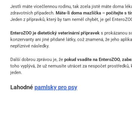
Jestli máte vícečlennou rodinu, tak zcela jistě máte doma léká
zdravotních případech.
Máte-li doma mazlíčka – počítejte s tím
Jeden z přípravků, který by tam neměl chybět, je gel EnteroZO
EnteroZOO je dietetický veterinární přípravek
s prokázanou sc
konzervanty ani jiné přidané látky, což znamená, že jeho aplik
nepříznivé následky.
Další dobrou zprávou je, že
pokud vsadíte na EnteroZOO, zabez
toho vyplývá, že už nemusíte utrácet za nespočet prostředků, k
jeden.
Lahodné
pamlsky pro psy