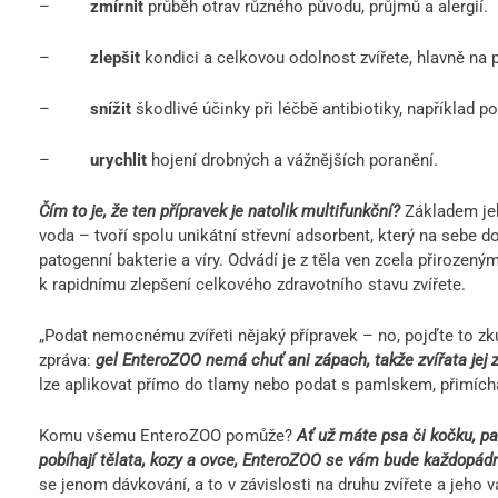
–
zmírnit
průběh otrav různého původu, průjmů a alergií.
–
zlepšit
kondici a celkovou odolnost zvířete, hlavně na 
–
snížit
škodlivé účinky při léčbě antibiotiky, například p
–
urychlit
hojení drobných a vážnějších poranění.
Čím to je, že ten přípravek je natolik multifunkční?
Základem jeh
voda – tvoří spolu unikátní střevní adsorbent, který na sebe d
patogenní bakterie a víry. Odvádí je z těla ven zcela přirozený
k rapidnímu zlepšení celkového zdravotního stavu zvířete.
„Podat nemocnému zvířeti nějaký přípravek – no, pojďte to zkus
zpráva:
gel EnteroZOO nemá chuť ani zápach, takže zvířata jej z
lze aplikovat přímo do tlamy nebo podat s pamlskem, přimích
Komu všemu EnteroZOO pomůže?
Ať už máte psa či kočku, p
pobíhají tělata, kozy a ovce, EnteroZOO se vám bude každopád
se jenom dávkování, a to v závislosti na druhu zvířete a jeho