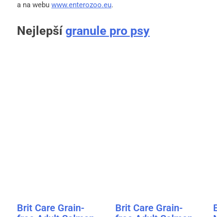
a na webu
www.enterozoo.eu
.
Nejlepší
granule pro psy
Brit Care Grain-
Brit Care Grain-