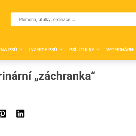
Vyhledávání
ENA PSŮ
INZERCE PSŮ
PSÍ ÚTULKY
VETERINÁRNÍ
inární „záchranka“