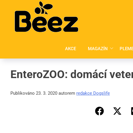
Skip
to
content
AKCE
MAGAZÍN
PLEM
EnteroZOO: domácí veter
Publikováno 23. 3. 2020 autorem
redakce Dogslife