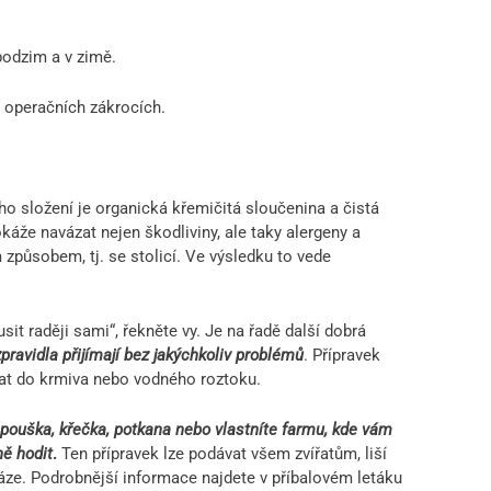
podzim a v zimě.
o operačních zákrocích.
o složení je organická křemičitá sloučenina a čistá
okáže navázat nejen škodliviny, ale taky alergeny a
m způsobem, tj. se stolicí. Ve výsledku to vede
it raději sami“, řekněte vy. Je na řadě další dobrá
pravidla přijímají bez jakýchkoliv problémů
. Přípravek
at do krmiva nebo vodného roztoku.
apouška, křečka, potkana nebo vlastníte farmu, kde vám
ně hodit
.
Ten přípravek lze podávat všem zvířatům, liší
 váze. Podrobnější informace najdete v příbalovém letáku