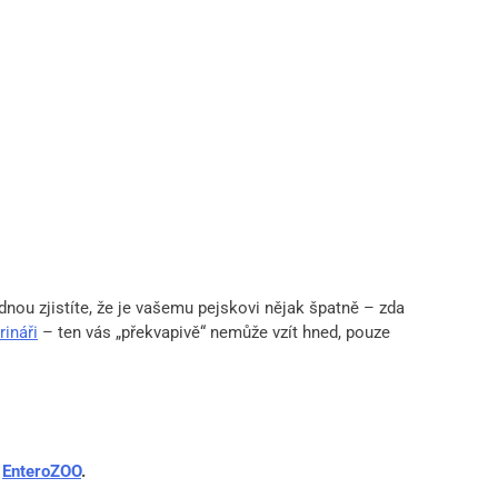
ednou zjistíte, že je vašemu pejskovi nějak špatně – zda
rináři
– ten vás „překvapivě“ nemůže vzít hned, pouze
e
EnteroZOO
.